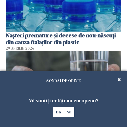
Nașteri premature și decese de nou-născuți
din cauza ftalaților din plastic
29 APRILIE 2026
SONDAJ DE OPINIE
Vă simțiți cetățean european?
Da
Nu
Spania, verdict: homeopatia este ineficientă
în tratarea oricărei boli