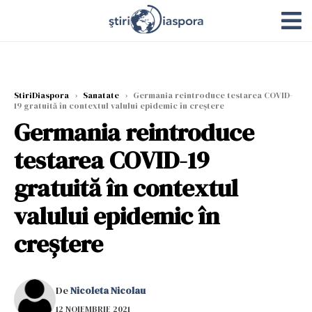
StiriDiaspora
›
Sanatate
›
Germania reintroduce testarea COVID-
19 gratuită în contextul valului epidemic în creştere
Germania reintroduce
testarea COVID-19
gratuită în contextul
valului epidemic în
creştere
De
Nicoleta Nicolau
12 NOIEMBRIE 2021