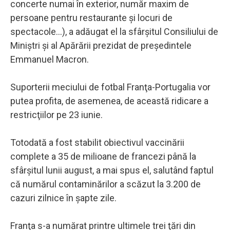
concerte numai în exterior, număr maxim de
persoane pentru restaurante şi locuri de
spectacole...), a adăugat el la sfârşitul Consiliului de
Miniştri şi al Apărării prezidat de preşedintele
Emmanuel Macron.
Suporterii meciului de fotbal Franţa-Portugalia vor
putea profita, de asemenea, de această ridicare a
restricţiilor pe 23 iunie.
Totodată a fost stabilit obiectivul vaccinării
complete a 35 de milioane de francezi până la
sfârşitul lunii august, a mai spus el, salutând faptul
că numărul contaminărilor a scăzut la 3.200 de
cazuri zilnice în şapte zile.
Franţa s-a numărat printre ultimele trei ţări din