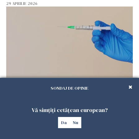
29 APRILIE 2026
Vaccinul împotriva zonei Zoster, încetinește
îmbătrânirea biologică
SONDAJ DE OPINIE
29 APRILIE 2026
Vă simțiți cetățean european?
Da
Nu