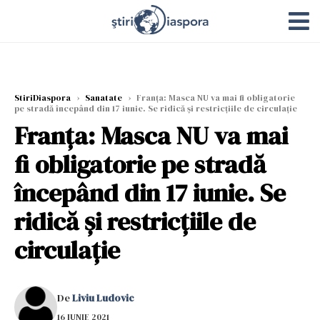
StiriDiaspora
›
Sanatate
›
Franța: Masca NU va mai fi obligatorie
pe stradă începând din 17 iunie. Se ridică și restricțiile de circulație
Franța: Masca NU va mai
fi obligatorie pe stradă
începând din 17 iunie. Se
ridică și restricțiile de
circulație
De
Liviu Ludovic
16 IUNIE 2021