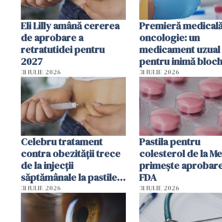
Eli Lilly amână cererea
Premieră medicală
de aprobare a
oncologie: un
retratutidei pentru
medicament uzual
2027
pentru inimă bloc
dezvoltarea celule
31 IULIE 2026
31 IULIE 2026
canceroase.
Celebru tratament
Pastila pentru
contra obezității trece
colesterol de la M
de la injecții
primește aprobar
săptămânale la pastile
FDA
zilnice
31 IULIE 2026
31 IULIE 2026