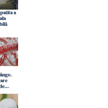
patita a
ala
bilă
sânge.
care
 de