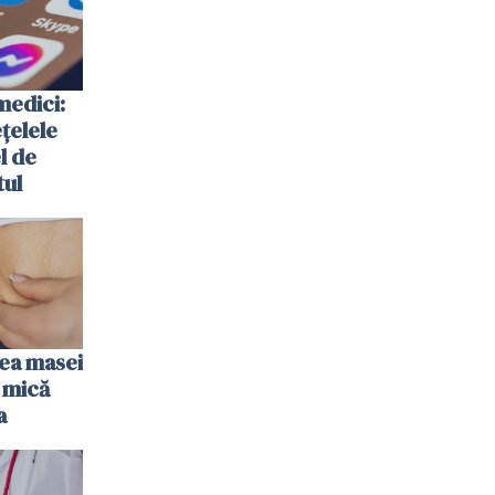
medici:
ețelele
el de
tul
rea masei
 mică
a