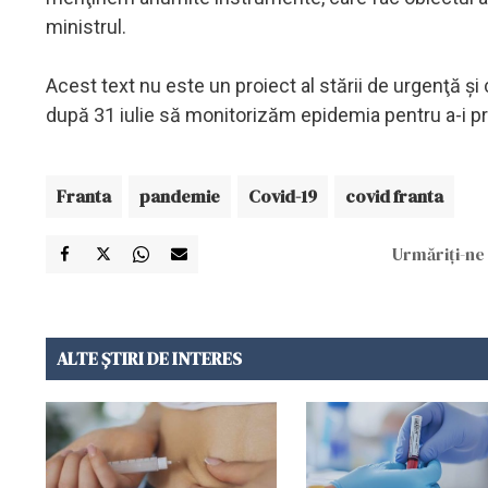
ministrul.
Acest text nu este un proiect al stării de urgenţă 
după 31 iulie să monitorizăm epidemia pentru a-i pr
Franta
pandemie
Covid-19
covid franta
Urmăriți-ne 
ALTE ȘTIRI DE INTERES