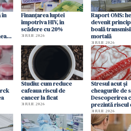
 în
Finanțarea luptei
Raport OMS: he
împotriva HIV, în
devenit princip
scădere cu 20%
boală transmisi
hează
mortală
31 IULIE 2026
lor
31 IULIE 2026
Studiu: cum reduce
Stresul acut și
erck
cafeaua riscul de
cheagurile de 
ea
cancer la ficat
Descoperirea 
prezintă riscul
31 IULIE 2026
infarct
31 IULIE 2026