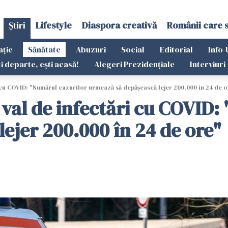
Știri
Lifestyle
Diaspora creativă
Românii care 
ație
Sănătate
Abuzuri
Social
Editorial
Info-
ti departe, ești acasă!
Alegeri Prezidențiale
Interviuri
i cu COVID: "Numărul cazurilor urmează să depăşească lejer 200.000 în 24 de 
 val de infectări cu COVID:
ejer 200.000 în 24 de ore"