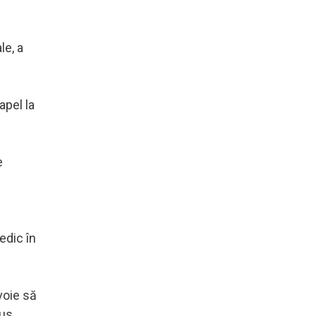
le, a
apel la
e
edic în
voie să
pus