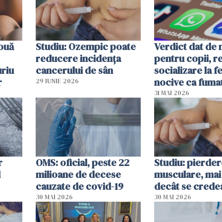
 ouă
Studiu: Ozempic poate
Verdict dat de 
reducere incidența
pentru copii, r
uriu
cancerului de sân
socializare la f
r
nocive ca fuma
29 IUNIE 2026
31 MAI 2026
r
OMS: oficial, peste 22
Studiu: pierde
l
milioane de decese
musculare, mai
cauzate de covid-19
decât se crede
30 MAI 2026
30 MAI 2026