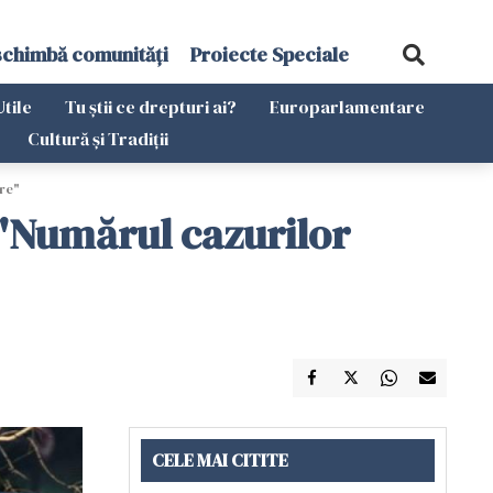
schimbă comunități
Proiecte Speciale
Utile
Tu știi ce drepturi ai?
Europarlamentare
Cultură și Tradiții
ore"
 "Numărul cazurilor
CELE MAI CITITE