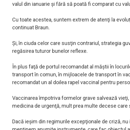
valul din ianuarie şi fără să poată fi comparat cu va
Cu toate acestea, suntem extrem de atenţi la evoluţi
continuat Braun.
Şi, în ciuda celor care susţin contrariul, strategia gu
regăsirea tuturor bunelor reflexe.
În plus faţă de portul recomandat al măştii în locuri
transport în comun, în mijloacele de transport în vac
recomandat un al doilea rapel vaccinal pentru perso
Vaccinarea împotriva formelor grave salvează vieţi, 
medicina de urgenţă, mult prea multe decese care s
Dacă ieşim din regimurile excepţionale de criză, nu
menţinem anumite instrumente, care fac obiectul a do