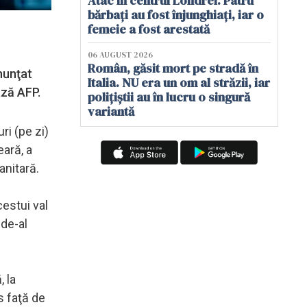
Atac în centrul Londrei. Patru
bărbați au fost înjunghiați, iar o
femeie a fost arestată
06 AUGUST 2026
Român, găsit mort pe stradă în
nunţat
Italia. NU era un om al străzii, iar
ează AFP.
polițiștii au în lucru o singură
variantă
ri (pe zi)
ară, a
anitară.
cestui val
 de-al
 la
s faţă de