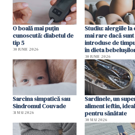
O boală mai puțin
Studiu: alergiile la
cunoscută: diabetul de
mai rare dacă sunt
tip 5
introduse de timp
în dieta bebelușilo
30 IUNIE 2026
30 IUNIE 2026
Sarcina simpatică sau
Sardinele, un supe
Sindromul Couvade
aliment ieftin, idea
pentru sănătate
31 MAI 2026
30 MAI 2026