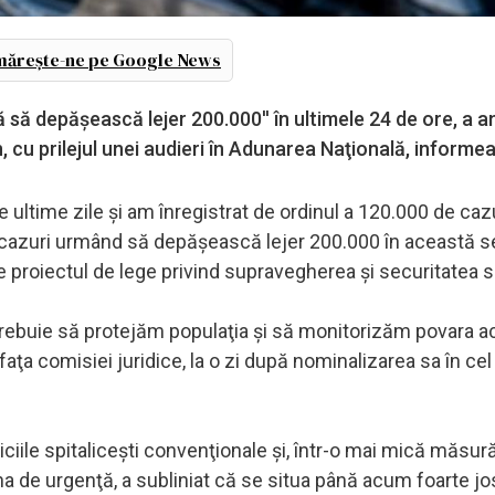
ărește-ne pe Google News
să depăşească lejer 200.000'' în ultimele 24 de ore, a a
n, cu prilejul unei audieri în Adunarea Naţională, inform
 ultime zile şi am înregistrat de ordinul a 120.000 de cazu
cazuri urmând să depăşească lejer 200.000 în această se
 proiectul de lege privind supravegherea şi securitatea s
d, trebuie să protejăm populaţia şi să monitorizăm povara a
aţa comisiei juridice, la o zi după nominalizarea sa în cel
iile spitaliceşti convenţionale şi, într-o mai mică măsură,
ina de urgenţă, a subliniat că se situa până acum foarte jo