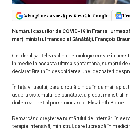
Adaugă-ne ca sursă preferată în Google
Urm
Numărul cazurilor de COVID-19 în Franţa ''urmează 
marţi ministrul francez al Sănătăţii, François Brau
Cel de-al şaptelea val epidemiologic creşte în aceste
în medie în această ultima săptămână, numărul de 
declarat Braun în deschiderea unei dezbateri despre
În faţa virusului, care circulă din ce în ce mai rapi
asupra sistemului de sanătate, a pledat ministrul în f
doilea cabinet al prim-ministrului Elisabeth Borne.
Remarcând creşterea numărului de internări în servic
terapie intensivă, ministrul, care lucrează în medic