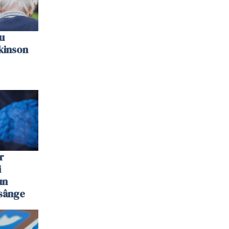
u
kinson
r
i
un
 sânge