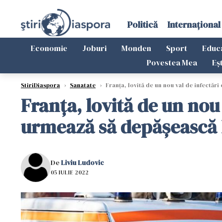
Politică
Internațional
Economie
Joburi
Monden
Sport
Educ
Povestea Mea
Eș
StiriDiaspora
›
Sanatate
›
Franța, lovită de un nou val de infectăr
Franța, lovită de un nou
urmează să depăşească l
De
Liviu Ludovic
05 IULIE 2022