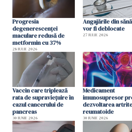
Progresia
Angajările din sănă
degenerescenței
vor fi deblocate
maculare redusă de
27 IULIE 2026
metformin cu 37%
28 IULIE 2026
Vaccin care triplează
Medicament
rata de supraviețuire în
imunosupresor pr
cazul cancerului de
dezvoltarea artrite
pancreas
reumatoide
30 IUNIE 2026
30 IUNIE 2026