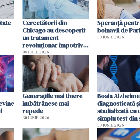
tate
Cercetătorii din
Speranță pentr
Chicago au descoperit
bolnavii de Par
un tratament
30 IUNIE 2026
revoluționar împotriva
cancerului. Sunt
08 IULIE 2026
folosite chiar bacteriile
tumorale
Generațiile mai tinere
Boala Alzheime
evine
îmbătrânesc mai
diagnosticată ș
i
repede
stadializată cu 
simplu test din
30 IUNIE 2026
30 IUNIE 2026