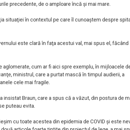
lurile precedente, de o amploare încă şi mai mare.
a situaţiei în contextul pe care îl cunoaştem despre spita
vernului este clară în faţa acestui val, mai spus el, făcând 
le aglomerate, cum ar fi aici spre exemplu, în mijloacele d
anţe, ministrul, care a purtat mască în timpul audierii, a
anele cele mai fragile.
a insistat Braun, care a spus că a văzut, din postura de m
e puteau evita.
 ieşim cu toate acestea din epidemia de COVID şi este ne
uă articole foarte ţintite din proiectul de lege, a mai s