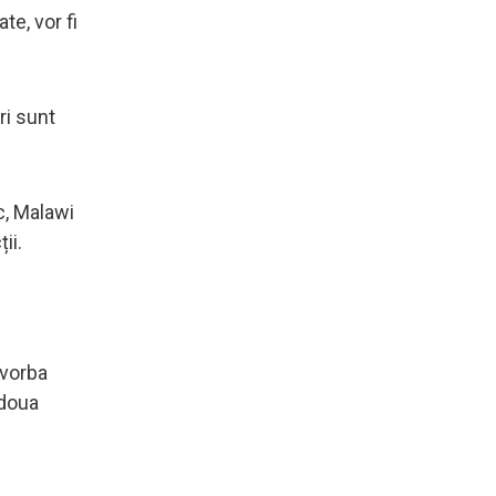
e, vor fi
ri sunt
c, Malawi
ii.
 vorba
 doua