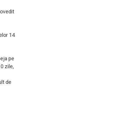
dovedit
melor 14
deja pe
0 zile,
ult de