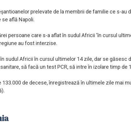
 eşantioanelor prelevate de la membrii de familie ce s-au 
 se află Napoli.
icărei persoane care s-a aflat în sudul Africii 'în cursul ulti
 regiune au fost interzise.
 sudul Africii în cursul ultimelor 14 zile, dar se găsesc 
r sanitare, să facă un test PCR, să intre în izolare timp de 1
ste 133.000 de decese, înregistrează în ultimele zile mai m
ă).
nia