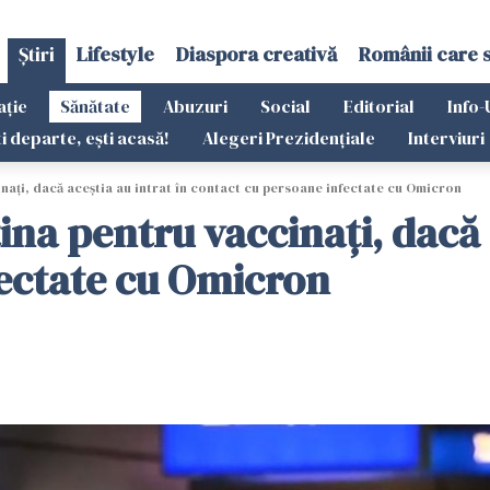
Știri
Lifestyle
Diaspora creativă
Românii care 
ație
Sănătate
Abuzuri
Social
Editorial
Info-
ti departe, ești acasă!
Alegeri Prezidențiale
Interviuri
ați, dacă aceștia au intrat în contact cu persoane infectate cu Omicron
na pentru vaccinați, dacă a
fectate cu Omicron