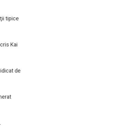
i tipice
cris Kai
idicat de
merat
.