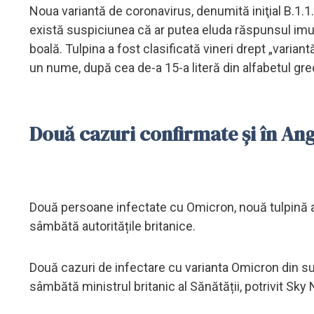
Noua variantă de coronavirus, denumită iniţial B.1.1.
există suspiciunea că ar putea eluda răspunsul imun, 
boală. Tulpina a fost clasificată vineri drept „variant
un nume, după cea de-a 15-a literă din alfabetul gr
Două cazuri confirmate și în Ang
Două persoane infectate cu Omicron, nouă tulpină a 
sâmbătă autoritățile britanice.
Două cazuri de infectare cu varianta Omicron din sud
sâmbătă ministrul britanic al Sănătății, potrivit Sky