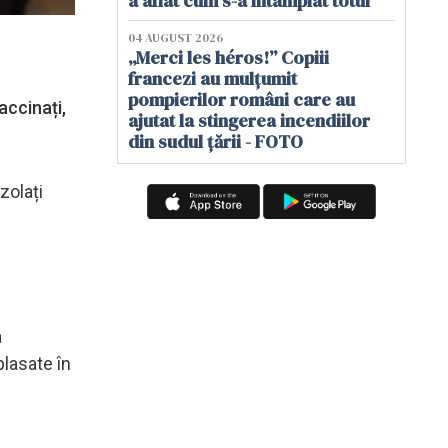
a aflat cum s-a întâmplat totul
04 AUGUST 2026
„Merci les héros!” Copiii
francezi au mulțumit
pompierilor români care au
accinați,
ajutat la stingerea incendiilor
din sudul țării - FOTO
zolați
a
plasate în