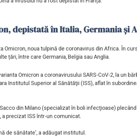
ină a virusului nu a fost depistat în Franța.
n, depistată în Italia, Germania și 
ta Omicron, noua tulpină de coronavirus din Africa. În curs
lte țări, între care Germania, Belgia sau Anglia.
u varianta Omicron a coronavirusului SARS-CoV-2, la un băr
 Institutul Superior al Sănătăţii (ISS), aflat în subordine
Sacco din Milano (specializat în boli infecţioase) plecând
, a precizat ISS într-un comunicat.
nă de sănătate', a adăugat institutul.