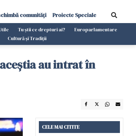
schimbă comunități
Proiecte Speciale
Utile
Tu știi ce drepturi ai?
Europarlamentare
Cultură și Tradiții
ceștia au intrat în
CELE MAI CITITE