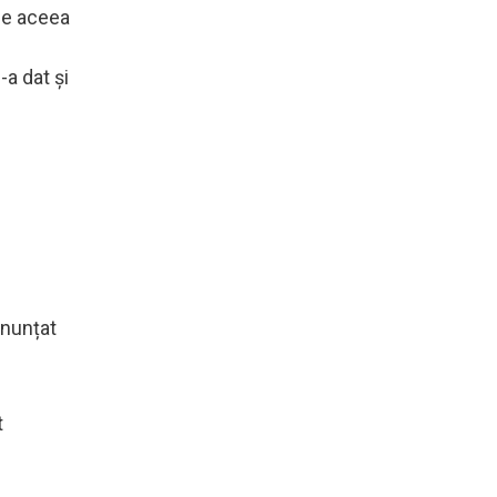
 de aceea
-a dat şi
anunțat
t