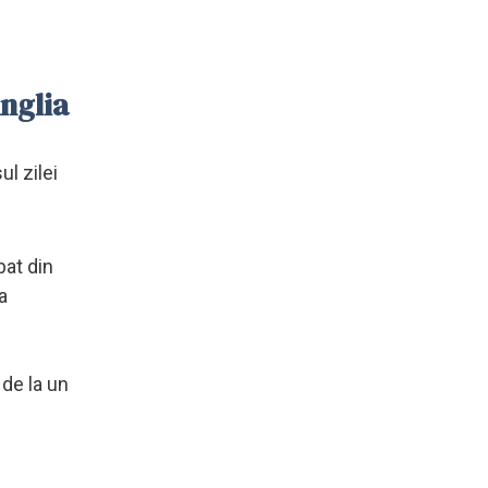
Anglia
ul zilei
bat din
a
 de la un