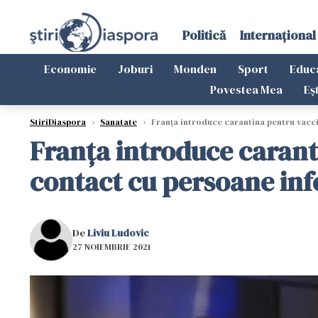
Politică
Internațional
Economie
Joburi
Monden
Sport
Educ
Povestea Mea
Eș
StiriDiaspora
›
Sanatate
›
Franța introduce carantina pentru vaccin
Franța introduce caranti
contact cu persoane in
De
Liviu Ludovic
27 NOIEMBRIE 2021