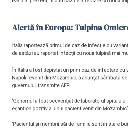
Până în prezent, niciun caz de infectare cu noua tulp
Alertă în Europa: Tulpina Omicro
Italia raportează primul de caz de infecție cu varian
de astăzi au raportat infecții cu noua tulpină mai mu
În Italia a fost depistat un prim caz de infectare c
Napoli revenit din Mozambic, a anunţat sâmbătă seara
guvernului, transmite AFP.
'Genomul a fost secvenţiat de laboratorul spitalului 
eşantion pozitiv al unui pacient venit din Mozambic'
'Pacientul şi membrii săi de familie sunt în stare bu