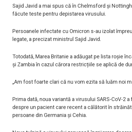
Sajid Javid a mai spus că în Chelmsford și Nottingh
făcute teste pentru depistarea virusului.
Persoanele infectate cu Omicron s-au izolat împreu
legate, a precizat ministrul Sajid Javid.
Totodată, Marea Britanie a adăugat pe lista roșie în
și Zambia în cazul cărora restricțiile se aplică de dum
„Am fost foarte clari că nu vom ezita să luăm noi mă
Prima dată, noua variantă a virusului SARS-CoV-2 a f
despre un pacient care recent a călătorit în străinăt
persoane din Germania și Cehia.