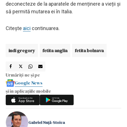
deconecteze de la aparatele de menținere a vieții și
să permită mutarea ei în Italia.
Citește
aici
continuarea.
indi gregory
fetita anglia
fetita bolnava
Urmăriți-ne și pe
Google News
și în aplicațiile mobile
Gabriel Nuță-Stoica