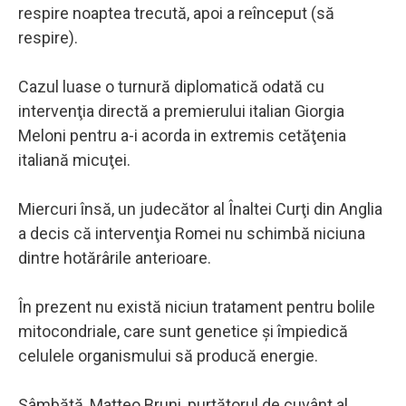
respire noaptea trecută, apoi a reînceput (să
respire).
Cazul luase o turnură diplomatică odată cu
intervenţia directă a premierului italian Giorgia
Meloni pentru a-i acorda in extremis cetăţenia
italiană micuţei.
Miercuri însă, un judecător al Înaltei Curţi din Anglia
a decis că intervenţia Romei nu schimbă niciuna
dintre hotărârile anterioare.
În prezent nu există niciun tratament pentru bolile
mitocondriale, care sunt genetice şi împiedică
celulele organismului să producă energie.
Sâmbătă, Matteo Bruni, purtătorul de cuvânt al