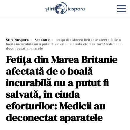
StiriDiaspora
›
Sanatate
›
Fetiţa din Marea Britanie afectată de o
boală incurabilă nu a putut fi salvată, în ciuda eforturilor: Medicii au
deconectat aparatele
Fetiţa din Marea Britanie
afectată de o boală
incurabilă nu a putut fi
salvată, în ciuda
eforturilor: Medicii au
deconectat aparatele