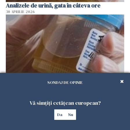
Analizele de urină, gata în câteva ore
30 APRILIE 2026
SONDAJ DE OPINIE
Nou test de urină, ajutor pentru bolnavii de
cancer de vezică
30 APRILIE 2026
Vă simțiți cetățean european?
Da
Nu