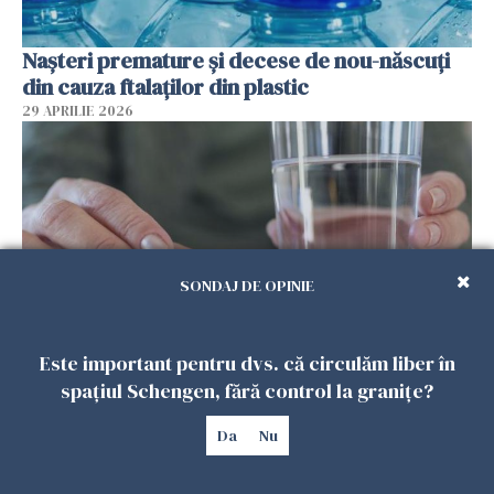
Nașteri premature și decese de nou-născuți
din cauza ftalaților din plastic
29 APRILIE 2026
SONDAJ DE OPINIE
Este important pentru dvs. că circulăm liber în
Spania, verdict: homeopatia este ineficientă
spațiul Schengen, fără control la granițe?
în tratarea oricărei boli
Da
Nu
29 APRILIE 2026