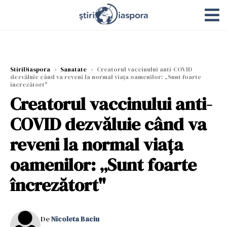
StiriDiaspora
›
Sanatate
›
Creatorul vaccinului anti-COVID
dezvăluie când va reveni la normal viața oamenilor: „Sunt foarte
încrezătort"
Creatorul vaccinului anti-
COVID dezvăluie când va
reveni la normal viața
oamenilor: „Sunt foarte
încrezătort"
De
Nicoleta Baciu