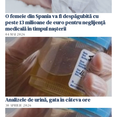
O femeie din Spania va fi despăgubită cu
peste 13 milioane de euro pentru neglijenţă
medicală în timpul naşterii
04 MAI 2026
Analizele de urină, gata în câteva ore
30 APRILIE 2026