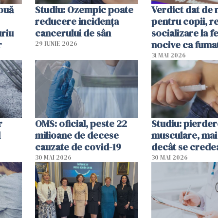
 ouă
Studiu: Ozempic poate
Verdict dat de 
reducere incidența
pentru copii, r
uriu
cancerului de sân
socializare la f
r
nocive ca fuma
29 IUNIE 2026
31 MAI 2026
r
OMS: oficial, peste 22
Studiu: pierde
l
milioane de decese
musculare, mai
cauzate de covid-19
decât se crede
30 MAI 2026
30 MAI 2026