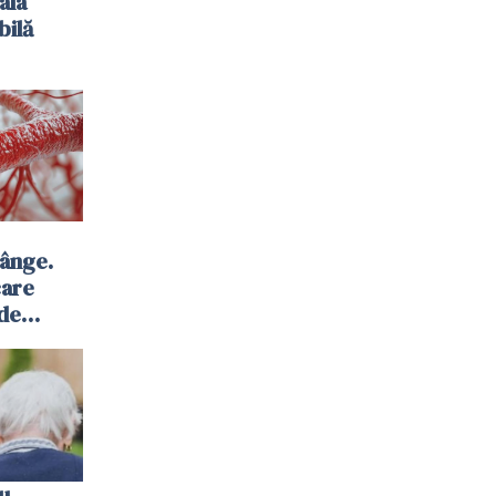
ala
bilă
sânge.
care
 de
u