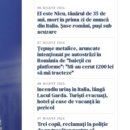
08 AUGUST 2026
El este Nicu, tânărul de 35 de
ani, mort în prima zi de muncă
din Italia. Șase români, puși sub
acuzare
07 AUGUST 2026
Țepușe metalice, aruncate
intenționat pe autostrăzi în
România de "baieții cu
platforme": "Mi-au cerut 1200 lei
să mă tracteze"
08 AUGUST 2026
Incendiu uriaș în Italia, lângă
Lacul Garda. Turiști evacuați,
hotel și case de vacanță în
pericol
07 AUGUST 2026
Trei copii, reclamați la poliție