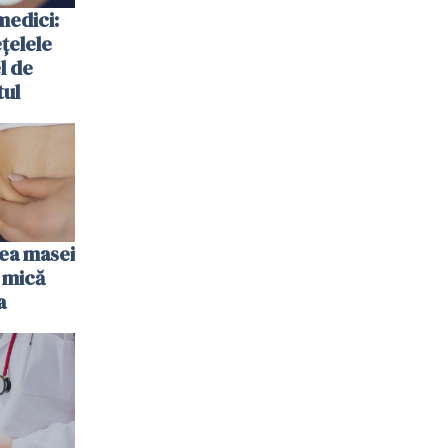
medici:
ețelele
el de
tul
rea masei
 mică
a