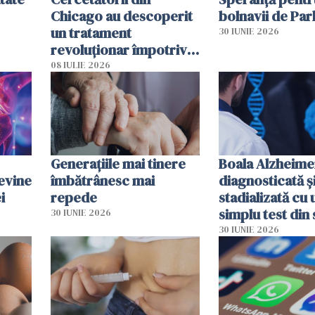
Chicago au descoperit
bolnavii de Par
un tratament
30 IUNIE 2026
revoluționar împotriva
cancerului. Sunt
08 IULIE 2026
folosite chiar bacteriile
tumorale
Generațiile mai tinere
Boala Alzheime
evine
îmbătrânesc mai
diagnosticată ș
i
repede
stadializată cu 
simplu test din
30 IUNIE 2026
30 IUNIE 2026