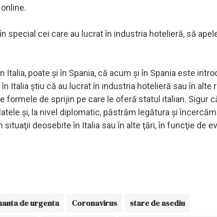
online.
 în special cei care au lucrat în industria hotelieră, să apel
în Italia, poate şi în Spania, că acum şi în Spania este intr
în Italia ştiu că au lucrat în industria hotelieră sau în alte 
te formele de sprijin pe care le oferă statul italian. Sigur
ele şi, la nivel diplomatic, păstrăm legătura şi încercăm
ituaţii deosebite în Italia sau în alte ţări, în funcţie de e
anta de urgenta
Coronavirus
stare de asediu