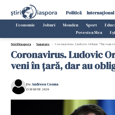
Politică
Internațional
Economie
Joburi
Monden
Sport
Educ
Povestea Mea
Eș
StiriDiaspora
›
Sanatate
›
Coronavirus. Ludovic Orban: "Nu vom rest
Coronavirus. Ludovic Or
veni în ţară, dar au oblig
De
Andreea Cosma
15 MARTIE 2020