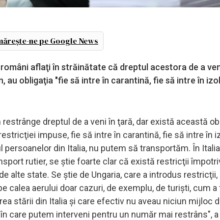
ărește-ne pe Google News
omâni aflaţi în străinătate că dreptul acestora de a veni
, au obligaţia "fie să intre în carantină, fie să intre în iz
restrânge dreptul de a veni în ţară, dar există această obl
estricţiei impuse, fie să intre în carantină, fie să intre în 
l persoanelor din Italia, nu putem să transportăm. În Itali
ort rutier, se ştie foarte clar că există restricţii împotr
e alte state. Se ştie de Ungaria, care a introdus restricţii,
pe calea aerului doar cazuri, de exemplu, de turişti, cum a
ea stării din Italia şi care efectiv nu aveau niciun mijloc de
le, în care putem interveni pentru un număr mai restrâns", a