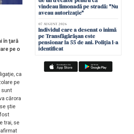
de un trecător pentru că
vindeau limonadă pe stradă: "Nu
aveau autorizație"
07 AUGUST 2026
Individul care a desenat o inimă
pe Transfăgărășan este
 în ţară
pensionar la 55 de ani. Poliția l-a
identificat
olare pe o
igaţie, ca
izolare pe
a sunt
iva cărora
 se ştie
 fost
 trai, se
 afirmat