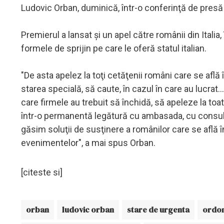
Ludovic Orban, duminică, într-o conferinţă de presă 
Premierul a lansat şi un apel către românii din Italia,
formele de sprijin pe care le oferă statul italian.
"De asta apelez la toţi cetăţenii români care se află 
starea specială, să caute, în cazul în care au lucrat... 
care firmele au trebuit să închidă, să apeleze la toa
într-o permanentă legătură cu ambasada, cu consulat
găsim soluţii de susţinere a românilor care se află în s
evenimentelor", a mai spus Orban.
[citeste si]
orban
ludovic orban
stare de urgenta
ordon