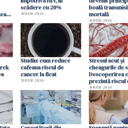
împotriva HIV, în
devenit princip
scădere cu 20%
boală transmisi
hează
mortală
31 IULIE 2026
lor
31 IULIE 2026
Studiu: cum reduce
Stresul acut și
erck
cafeaua riscul de
cheagurile de 
ea
cancer la ficat
Descoperirea 
prezintă riscul
31 IULIE 2026
infarct
31 IULIE 2026
tate
Cercetătorii din
Speranță pentr