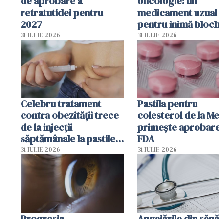
de aprobare a
oncologie: un
retratutidei pentru
medicament uzual
2027
pentru inimă bloc
dezvoltarea celule
31 IULIE 2026
31 IULIE 2026
canceroase.
Celebru tratament
Pastila pentru
contra obezității trece
colesterol de la M
de la injecții
primește aprobar
săptămânale la pastile
FDA
zilnice
31 IULIE 2026
31 IULIE 2026
Progresia
Angajările din sănă