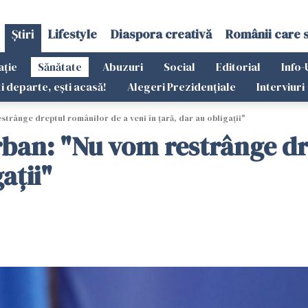
Știri
Lifestyle
Diaspora creativă
Românii care 
ație
Sănătate
Abuzuri
Social
Editorial
Info-
ti departe, ești acasă!
Alegeri Prezidențiale
Interviuri
rânge dreptul românilor de a veni în ţară, dar au obligaţii"
ban: "Nu vom restrânge dr
aţii"