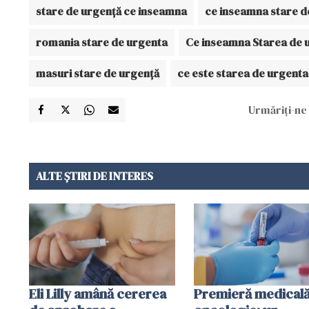
stare de urgență ce inseamna
ce inseamna stare d
romania stare de urgenta
Ce inseamna Starea de 
masuri stare de urgență
ce este starea de urgenta
Urmăriți-ne 
ALTE ȘTIRI DE INTERES
Eli Lilly amână cererea
Premieră medicală