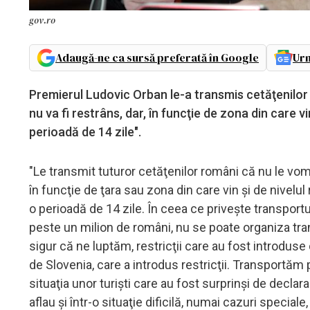
gov.ro
Adaugă-ne ca sursă preferată în Google
Urm
Premierul Ludovic Orban le-a transmis cetăţenilor r
nu va fi restrâns, dar, în funcţie de zona din care vin
perioadă de 14 zile".
"Le transmit tuturor cetăţenilor români că nu le vom 
în funcţie de ţara sau zona din care vin şi de nivelul r
o perioadă de 14 zile. În ceea ce priveşte transportu
peste un milion de români, nu se poate organiza transp
sigur că ne luptăm, restricţii care au fost introduse d
de Slovenia, care a introdus restricţii. Transportăm 
situaţia unor turişti care au fost surprinşi de declarar
aflau şi într-o situaţie dificilă, numai cazuri specia