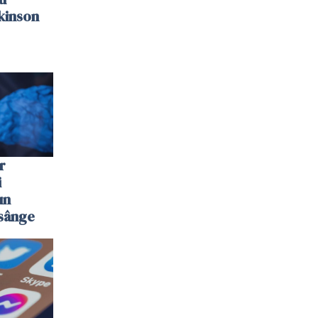
kinson
r
i
un
 sânge