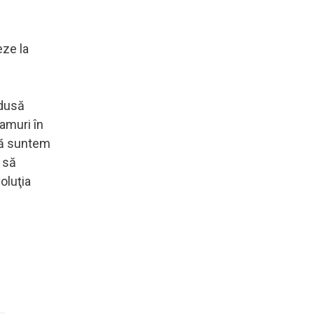
eze la
odusă
ramuri în
 că suntem
 să
voluţia