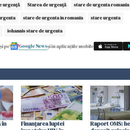
e urgență
Starea de urgență
stare de urgenta romania
urgenta
stare de urgenta in romania
stare urgenta
iohannis stare de urgenta
Google News
și pe
și în aplicațiile mobile
 în
Finanțarea luptei
Raport OMS: he