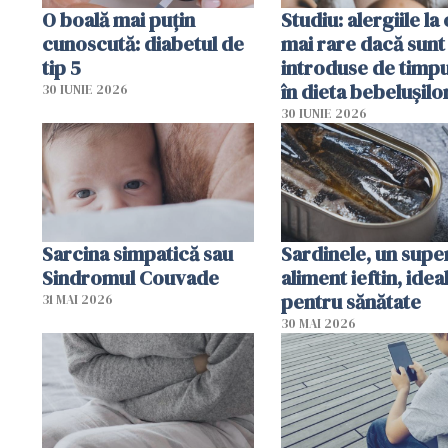
O boală mai puțin
Studiu: alergiile la
cunoscută: diabetul de
mai rare dacă sunt
tip 5
introduse de timp
în dieta bebelușilo
30 IUNIE 2026
30 IUNIE 2026
Sarcina simpatică sau
Sardinele, un supe
Sindromul Couvade
aliment ieftin, idea
pentru sănătate
31 MAI 2026
30 MAI 2026