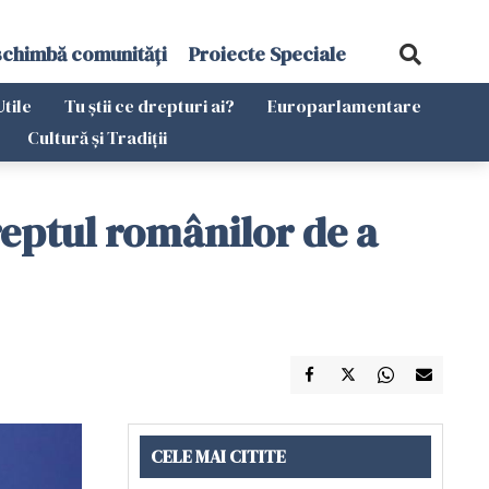
schimbă comunități
Proiecte Speciale
Utile
Tu știi ce drepturi ai?
Europarlamentare
Cultură și Tradiții
eptul românilor de a
CELE MAI CITITE