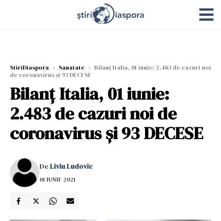
StiriDiaspora
›
Sanatate
›
Bilanț Italia, 01 iunie: 2.483 de cazuri noi
de coronavirus și 93 DECESE
Bilanț Italia, 01 iunie:
2.483 de cazuri noi de
coronavirus și 93 DECESE
De
Liviu Ludovic
01 IUNIE 2021