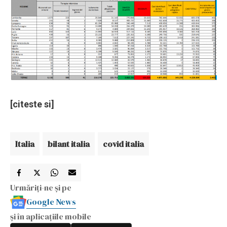
[citeste si]
Italia
bilant italia
covid italia
Urmăriți-ne și pe
Google News
și în aplicațiile mobile