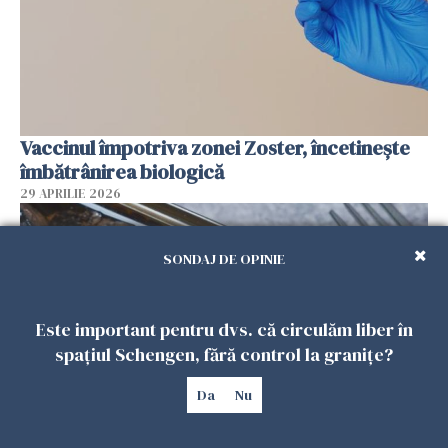
Vaccinul împotriva zonei Zoster, încetinește
îmbătrânirea biologică
29 APRILIE 2026
SONDAJ DE OPINIE
Este important pentru dvs. că circulăm liber în
spațiul Schengen, fără control la granițe?
Da
Nu
Studiu: ce boală previne consumul a două