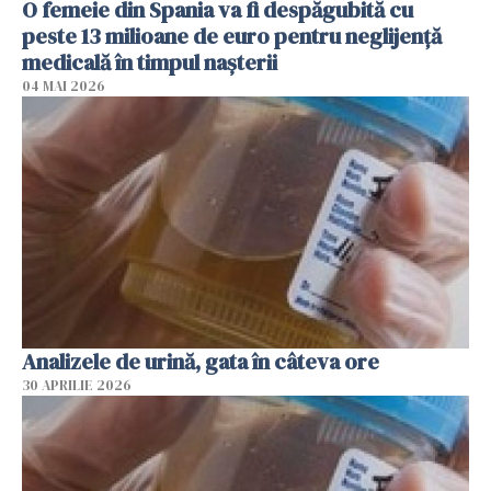
O femeie din Spania va fi despăgubită cu
peste 13 milioane de euro pentru neglijenţă
medicală în timpul naşterii
04 MAI 2026
Analizele de urină, gata în câteva ore
30 APRILIE 2026