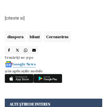
[citeste si]
diaspora
bilant
Coronavirus
Urmăriți-ne și pe
Google News
și în aplicațiile mobile
ALTE ȘTIRI DE INTERES