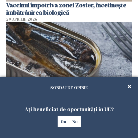
Vaccinul împotriva zonei Zoster, încetinește
îmbătrânirea biologică
29 APRILIE 2026
SONDAJ DE OPINIE
Studiu: ce boală previne consumul a două
conserve de pește pe săptămână
Ați beneficiat de oportunități în UE?
29 APRILIE 2026
Da
Nu