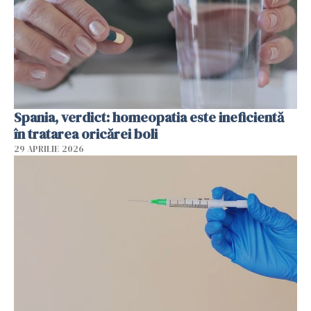
Spania, verdict: homeopatia este ineficientă
în tratarea oricărei boli
29 APRILIE 2026