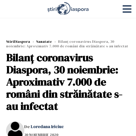
StiriDiaspora
›
Sanatate
›
Bilanț coronavirus Diaspora, 30
noiembrie: Aproximativ 7.000 de români din străinătate s-au infectat
Bilanț coronavirus
Diaspora, 30 noiembrie:
Aproximativ 7.000 de
români din străinătate s-
au infectat
De
Loredana Iriciuc
30 NOIEMBRIE 2020