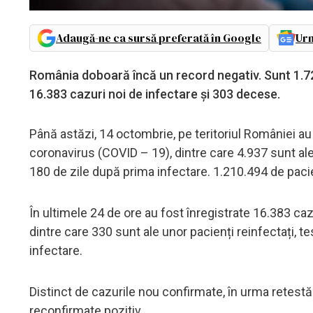
Adaugă-ne ca sursă preferată în Google
Urm
România doboară încă un record negativ. Sunt 1.727
16.383 cazuri noi de infectare și 303 decese.
Până astăzi, 14 octombrie, pe teritoriul României au
coronavirus (COVID – 19), dintre care 4.937 sunt ale 
180 de zile după prima infectare. 1.210.494 de pacie
În ultimele 24 de ore au fost înregistrate 16.383 c
dintre care 330 sunt ale unor pacienți reinfectați, t
infectare.
Distinct de cazurile nou confirmate, în urma retestăr
reconfirmate pozitiv.