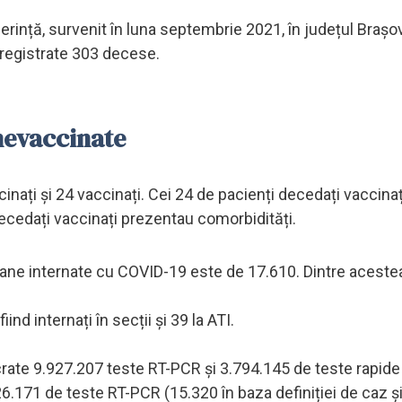
ferință, survenit în luna septembrie 2021, în județul Brașov
înregistrate 303 decese.
nevaccinate
inați și 24 vaccinați. Cei 24 de pacienți decedați vaccina
 decedați vaccinați prezentau comorbidități.
rsoane internate cu COVID-19 este de 17.610. Dintre aceste
iind internați în secții și 39 la ATI.
lucrate 9.927.207 teste RT-PCR și 3.794.145 de teste rapide
26.171 de teste RT-PCR (15.320 în baza definiției de caz și