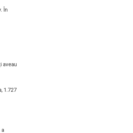
. În
ți aveau
a, 1.727
 a