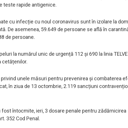
e teste rapide antigenice.
e cu infecție cu noul coronavirus sunt în izolare la domic
zată. De asemenea, 59.649 de persoane se află în carantină
 188 de persoane.
apeluri la numărul unic de urgență 112 și 690 la linia TEL
 cetățenilor.
20 privind unele măsuri pentru prevenirea și combaterea ef
icat, în ziua de 13 octombrie, 2.119 sancțiuni contravențio
au fost întocmite, ieri, 3 dosare penale pentru zădărnicirea
art. 352 Cod Penal.