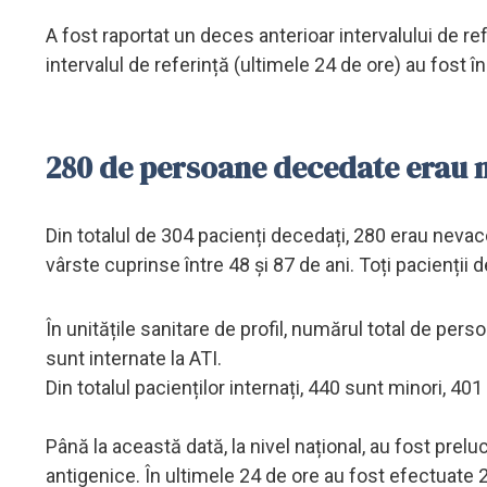
A fost raportat un deces anterioar intervalului de re
intervalul de referință (ultimele 24 de ore) au fost 
280 de persoane decedate erau 
Din totalul de 304 pacienți decedați, 280 erau nevacc
vârste cuprinse între 48 și 87 de ani. Toți pacienții
În unitățile sanitare de profil, numărul total de pe
sunt internate la ATI.
Din totalul pacienților internați, 440 sunt minori, 401 f
Până la această dată, la nivel național, au fost pre
antigenice. În ultimele 24 de ore au fost efectuate 