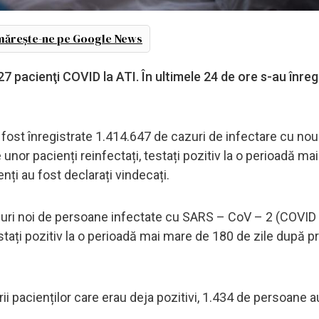
ărește-ne pe Google News
 pacienţi COVID la ATI. În ultimele 24 de ore s-au înreg
 fost înregistrate 1.414.647 de cazuri de infectare cu nou
unor pacienți reinfectați, testați pozitiv la o perioadă ma
nți au fost declarați vindecați.
azuri noi de persoane infectate cu SARS – CoV – 2 (COVID 
estați pozitiv la o perioadă mai mare de 180 de zile după p
ii pacienților care erau deja pozitivi, 1.434 de persoane a