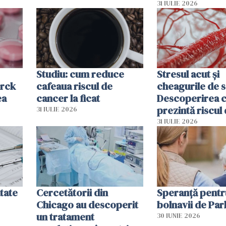
lor
31 IULIE 2026
Studiu: cum reduce
Stresul acut și
erck
cafeaua riscul de
cheagurile de 
ea
cancer la ficat
Descoperirea 
prezintă riscul
31 IULIE 2026
infarct
31 IULIE 2026
tate
Cercetătorii din
Speranță pentr
Chicago au descoperit
bolnavii de Par
un tratament
30 IUNIE 2026