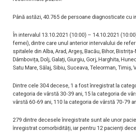
Până astăzi, 40.765 de persoane diagnosticate cu 
În intervalul 13.10.2021 (10:00) – 14.10.2021 (10:0
femei), dintre care unul anterior intervalului de refer
spitalele din Alba, Arad, Argeș, Bacău, Bihor, Bistriț
Dâmbovița, Dolj, Galați, Giurgiu, Gorj, Harghita, Hune
Satu Mare, Sălaj, Sibiu, Suceava, Teleorman, Timiș, V
Dintre cele 304 decese, 1 a fost înregistrat la catego
categoria de vârstă 30-39 ani, 15 la categoria de vâr
vârstă 60-69 ani, 110 la categoria de vârstă 70-79 an
279 dintre decesele înregistrate sunt ale unor pacie
înregistrat comorbidități, iar pentru 12 pacienți dec