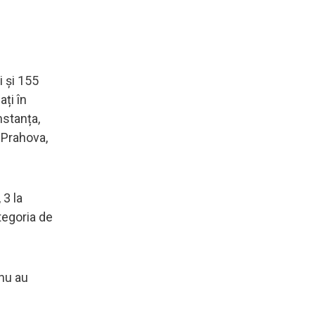
i și 155
ați în
nstanța,
, Prahova,
 3 la
tegoria de
 nu au