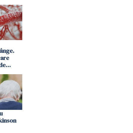
sânge.
care
 de
u
kinson