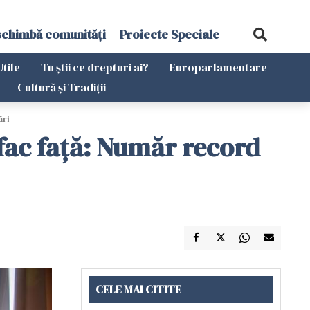
schimbă comunități
Proiecte Speciale
Utile
Tu știi ce drepturi ai?
Europarlamentare
Cultură și Tradiții
ări
 fac față: Număr record
CELE MAI CITITE