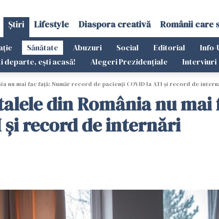
Știri
Lifestyle
Diaspora creativă
Românii care 
ație
Sănătate
Abuzuri
Social
Editorial
Info-
ti departe, ești acasă!
Alegeri Prezidențiale
Interviuri
ia nu mai fac față: Număr record de pacienţi COVID la ATI și record de intern
italele din România nu mai
 și record de internări