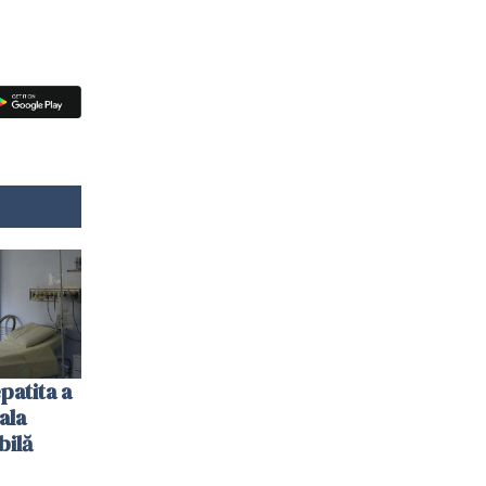
patita a
ala
bilă