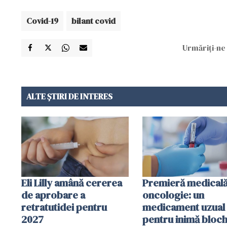
Covid-19
bilant covid
Urmăriți-ne 
ALTE ȘTIRI DE INTERES
Eli Lilly amână cererea
Premieră medicală
de aprobare a
oncologie: un
retratutidei pentru
medicament uzual
2027
pentru inimă bloc