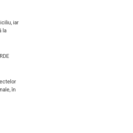
iliu, iar
 la
VERDE
ectelor
nale, în