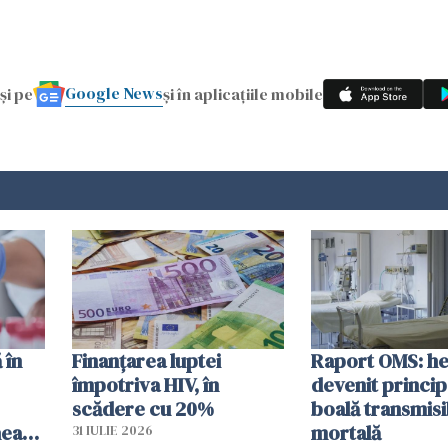
Google News
și pe
și în aplicațiile mobile
 în
Finanțarea luptei
Raport OMS: he
împotriva HIV, în
devenit princip
scădere cu 20%
boală transmisi
hează
mortală
31 IULIE 2026