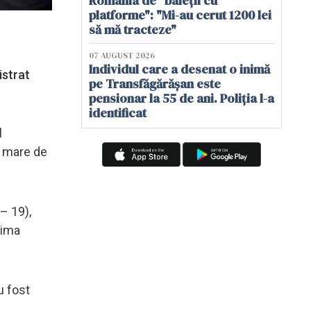
România de "baieții cu
platforme": "Mi-au cerut 1200 lei
să mă tracteze"
07 AUGUST 2026
Individul care a desenat o inimă
istrat
pe Transfăgărășan este
pensionar la 55 de ani. Poliția l-a
identificat
l
i mare de
– 19),
rima
u fost