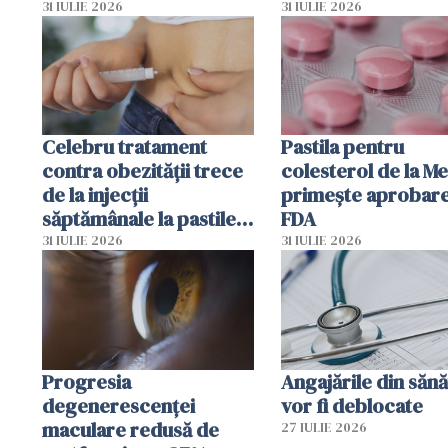
dezvoltarea celule
31 IULIE 2026
31 IULIE 2026
canceroase.
Celebru tratament
Pastila pentru
contra obezității trece
colesterol de la M
de la injecții
primește aprobar
săptămânale la pastile
FDA
zilnice
31 IULIE 2026
31 IULIE 2026
Progresia
Angajările din sănă
degenerescenței
vor fi deblocate
maculare redusă de
27 IULIE 2026