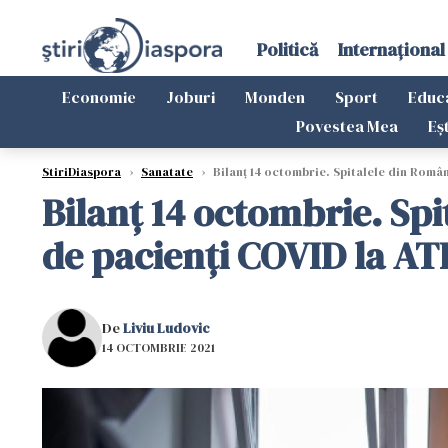
Politică
Internațional
Economie
Joburi
Monden
Sport
Educ
Povestea Mea
Eș
StiriDiaspora
›
Sanatate
›
Bilanț 14 octombrie. Spitalele din Român
Bilanț 14 octombrie. Sp
de pacienţi COVID la ATI
De
Liviu Ludovic
14 OCTOMBRIE 2021