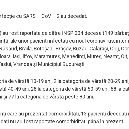
infecție cu SARS – CoV – 2 au decedat.
0) au fost raportate de către INSP 304 decese (149 bărbaț
ință, ale unor pacienți infectați cu noul coronavirus, intern
a-Năsăud, Brăila, Botoșani, Brașov, Buzău, Călărași, Cluj, Co
doara, Iași, Ilfov, Maramureș, Mehedinți, Mureș, Neamț, Olt
aslui, Vrancea și Municipiul București.
ria de vârstă 10-19 ani, 2 la categoria de vârstă 20-29 ani,
stă 40-49 ani, 28 la categoria de vârstă 50-59 ani, 68 la ca
i și 77 la categoria de vârstă peste 80 ani.
nți care au prezentat comorbidități, 13 pacienți decedați
edați nu au fost raportate comorbidități până în prezent.