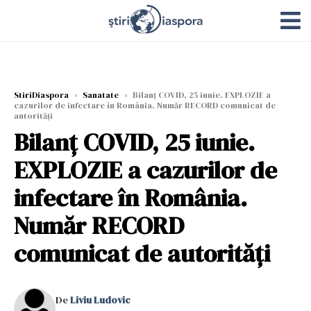
StiriDiaspora
›
Sanatate
›
Bilanț COVID, 25 iunie. EXPLOZIE a
cazurilor de infectare în România. Număr RECORD comunicat de
autorități
Bilanț COVID, 25 iunie.
EXPLOZIE a cazurilor de
infectare în România.
Număr RECORD
comunicat de autorități
De
Liviu Ludovic