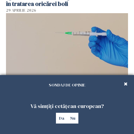
în tratarea oricărei boli
29 APRILIE 2026
Vaccinul împotriva zonei Zoster, încetinește
SONDAJ DE OPINIE
îmbătrânirea biologică
29 APRILIE 2026
Vă simțiți cetățean european?
Da
Nu