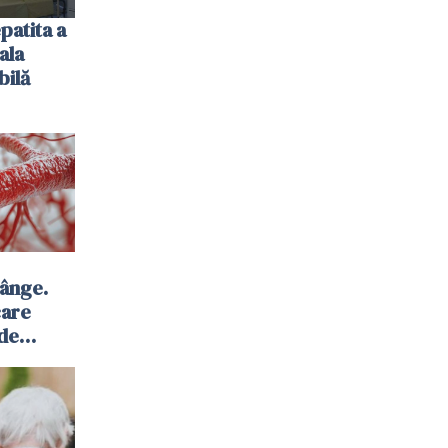
patita a
ala
bilă
sânge.
care
 de