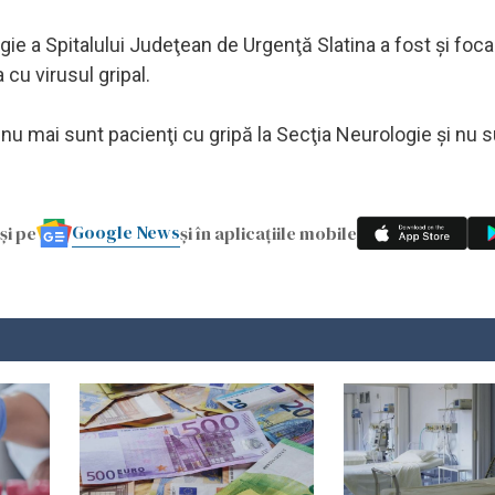
ogie a Spitalului Judeţean de Urgenţă Slatina a fost şi foca
a cu virusul gripal.
nu mai sunt pacienţi cu gripă la Secţia Neurologie şi nu s
Google News
și pe
și în aplicațiile mobile