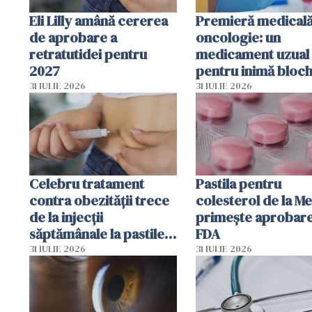
Eli Lilly amână cererea
Premieră medicală
de aprobare a
oncologie: un
retratutidei pentru
medicament uzual
2027
pentru inimă bloc
dezvoltarea celule
31 IULIE 2026
31 IULIE 2026
canceroase.
Celebru tratament
Pastila pentru
contra obezității trece
colesterol de la M
de la injecții
primește aprobar
săptămânale la pastile
FDA
zilnice
31 IULIE 2026
31 IULIE 2026