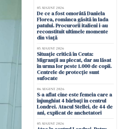
05 AUGUST 2026
De ce a fost omorâtă Daniela
Florea, românca găsită în lada
patului. Procurorii italieni i-au
reconstituit ultimele momente
din viață
05 AUGUST 2026
Situație critică în Ceuta:
Migranții au plecat, dar au lăsat
în urma lor peste 1.000 de copii.
Centrele de protecție sunt
sufocate
06 AUGUST 2026
S-a aflat cine este femeia care a
înjunghiat 4 bărbați în centrul
Londrei. Atacul Stellei, de 44 de
ani, explicat de anchetatori
05 AUGUST 2026