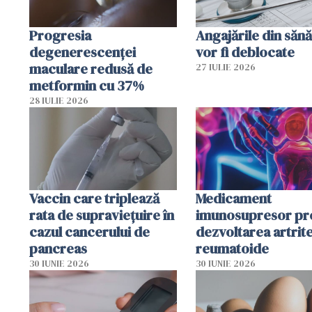
Progresia
Angajările din sănă
degenerescenței
vor fi deblocate
maculare redusă de
27 IULIE 2026
metformin cu 37%
28 IULIE 2026
Vaccin care triplează
Medicament
rata de supraviețuire în
imunosupresor pr
cazul cancerului de
dezvoltarea artrite
pancreas
reumatoide
30 IUNIE 2026
30 IUNIE 2026