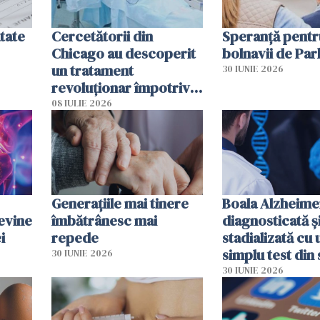
tate
Cercetătorii din
Speranță pentr
Chicago au descoperit
bolnavii de Par
un tratament
30 IUNIE 2026
revoluționar împotriva
cancerului. Sunt
08 IULIE 2026
folosite chiar bacteriile
tumorale
Generațiile mai tinere
Boala Alzheime
evine
îmbătrânesc mai
diagnosticată ș
i
repede
stadializată cu 
simplu test din
30 IUNIE 2026
30 IUNIE 2026