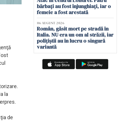
Atac în centrul Londrei. Patru
bărbați au fost înjunghiați, iar o
femeie a fost arestată
06 AUGUST 2026
Român, găsit mort pe stradă în
Italia. NU era un om al străzii, iar
polițiștii au în lucru o singură
variantă
genţă
fost
cul
orizare.
a la
gerpres.
ţia de