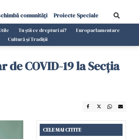
schimbă comunități
Proiecte Speciale
Utile
Tu știi ce drepturi ai?
Europarlamentare
Cultură și Tradiții
ar de COVID-19 la Secţia
CELE MAI CITITE