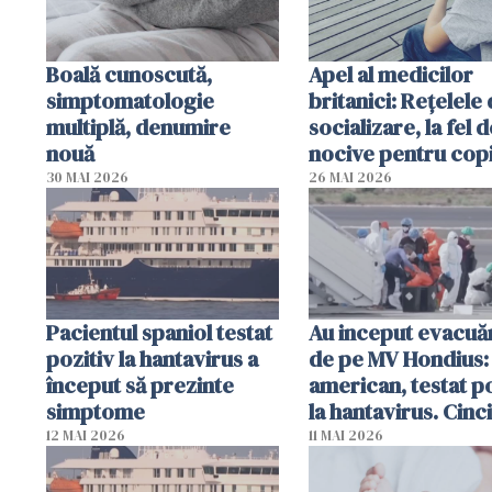
Boală cunoscută,
Apel al medicilor
simptomatologie
britanici: Reţelele
multiplă, denumire
socializare, la fel d
nouă
nocive pentru copi
fumatul
30 MAI 2026
26 MAI 2026
Pacientul spaniol testat
Au inceput evacuăr
pozitiv la hantavirus a
de pe MV Hondius:
început să prezinte
american, testat po
simptome
la hantavirus. Cinci
pasageri francezi 
12 MAI 2026
11 MAI 2026
intrat în izolare