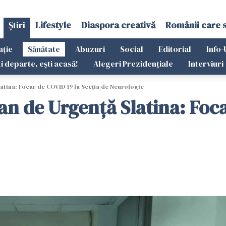
Știri
Lifestyle
Diaspora creativă
Românii care 
ație
Sănătate
Abuzuri
Social
Editorial
Info-
ti departe, ești acasă!
Alegeri Prezidențiale
Interviuri
latina: Focar de COVID-19 la Secţia de Neurologie
ean de Urgenţă Slatina: Foc