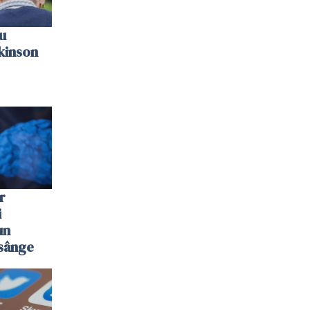
u
kinson
r
i
un
 sânge