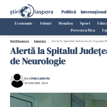
Politică
Internațional
Economie
Joburi
Monden
Sport
Educ
Povestea Mea
Eș
StiriDiaspora
›
Sanatate
›
Alertă la Spitalul Judeţean de Urgenţă S
Alertă la Spitalul Judeţ
de Neurologie
De
Liviu Ludovic
31 IANUARIE 2024