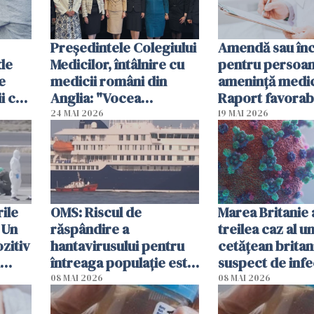
Președintele Colegiului
Amendă sau în
 de
Medicilor, întâlnire cu
pentru persoan
e
medicii români din
ameninţă medic
i ca
Anglia: "Vocea
Raport favorabi
dumneavoastră trebuie
Senat
24 MAI 2026
19 MAI 2026
să fie auzită"
ile
OMS: Riscul de
Marea Britanie 
 Un
răspândire a
treilea caz al u
zitiv
hantavirusului pentru
cetăţean britan
întreaga populaţie este
suspect de infe
au
"absolut redus"
hantavirus
08 MAI 2026
08 MAI 2026