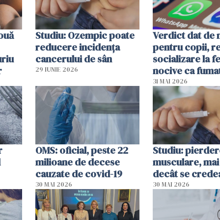
 ouă
Studiu: Ozempic poate
Verdict dat de 
reducere incidența
pentru copii, r
uriu
cancerului de sân
socializare la f
r
nocive ca fuma
29 IUNIE 2026
31 MAI 2026
r
OMS: oficial, peste 22
Studiu: pierde
l
milioane de decese
musculare, mai
cauzate de covid-19
decât se crede
30 MAI 2026
30 MAI 2026