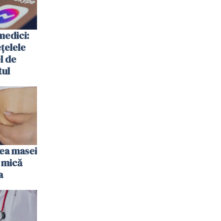
medici:
ețelele
el de
tul
rea masei
 mică
a