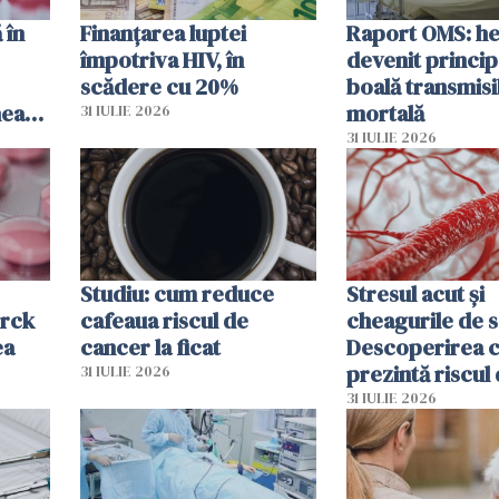
 în
Finanțarea luptei
Raport OMS: he
împotriva HIV, în
devenit princip
scădere cu 20%
boală transmisi
hează
mortală
31 IULIE 2026
lor
31 IULIE 2026
Studiu: cum reduce
Stresul acut și
erck
cafeaua riscul de
cheagurile de 
ea
cancer la ficat
Descoperirea 
prezintă riscul
31 IULIE 2026
infarct
31 IULIE 2026