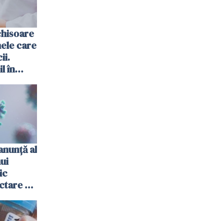
chisoare
ele care
ii.
l în
anunţă al
nui
ic
ctare cu