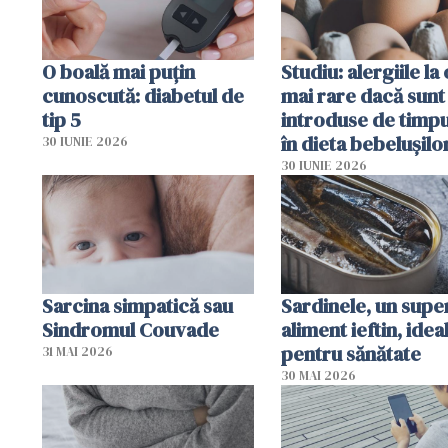
O boală mai puțin
Studiu: alergiile la
cunoscută: diabetul de
mai rare dacă sunt
tip 5
introduse de timp
în dieta bebelușilo
30 IUNIE 2026
30 IUNIE 2026
Sarcina simpatică sau
Sardinele, un supe
Sindromul Couvade
aliment ieftin, idea
pentru sănătate
31 MAI 2026
30 MAI 2026