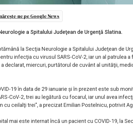
ărește-ne pe Google News
Neurologie a Spitalului Judeţean de Urgenţă Slatina.
ptămână la Secţia Neurologie a Spitalului Judeţean de Ur
 pentru infecţia cu virusul SARS-CoV-2, iar un al patrulea a 
, a declarat, miercuri, purtătorul de cuvânt al unităţii, medi
VID-19 în data de 29 ianuarie şi în prezent este sub monit
RS-CoV-2, trei au legătură cu focarul, iar unul avea infecţi
n cu ceilalţi trei", a precizat Emilian Postelnicu, potrivit A
spital mai este internat încă un pacient cu COVID-19, la Sec