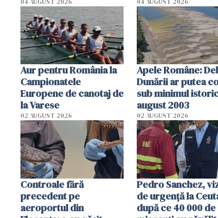
cm faţă de ziua tr
04 AUGUST 2026
04 AUGUST 2026
Aur pentru România la
Apele Române: Deb
Campionatele
Dunării ar putea c
Europene de canotaj de
sub minimul istoric
la Varese
august 2003
02 AUGUST 2026
02 AUGUST 2026
Controale fără
Pedro Sanchez, viz
precedent pe
de urgență la Ceut
aeroportul din
după ce 40 000 de