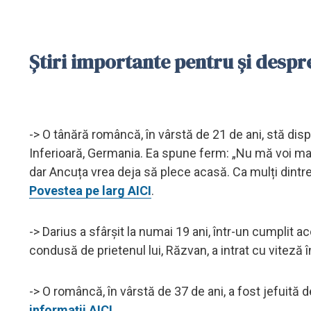
Știri importante pentru și desp
-> O tânără româncă, în vârstă de 21 de ani, stă dis
Inferioară, Germania. Ea spune ferm: „Nu mă voi mai 
dar Ancuța vrea deja să plece acasă. Ca mulți dintre c
Povestea pe larg AICI
.
-> Darius a sfârșit la numai 19 ani, într-un cumplit
condusă de prietenul lui, Răzvan, a intrat cu viteză î
-> O româncă, în vârstă de 37 de ani, a fost jefuită de
informații AICI
.