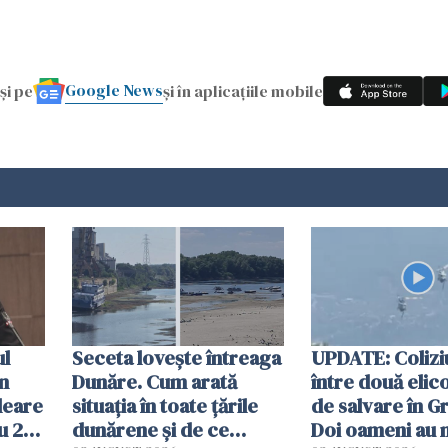
Google News
și pe
și în aplicațiile mobile
ul
Seceta lovește întreaga
UPDATE: Colizi
în
Dunăre. Cum arată
între două elic
leare
situația în toate țările
de salvare în Gr
u 2
dunărene și de ce
Doi oameni au 