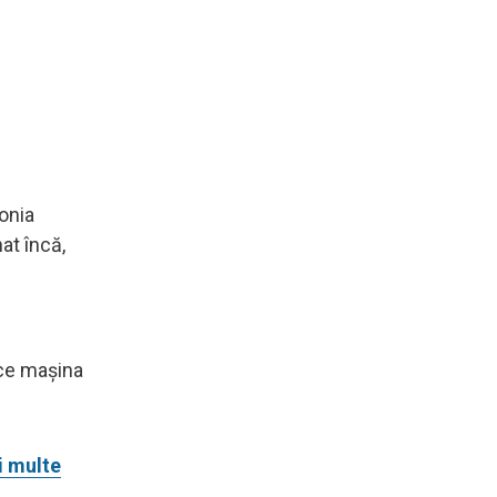
onia
at încă,
 ce mașina
 multe