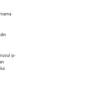
i, mama
 din
rusul și-
San
lui