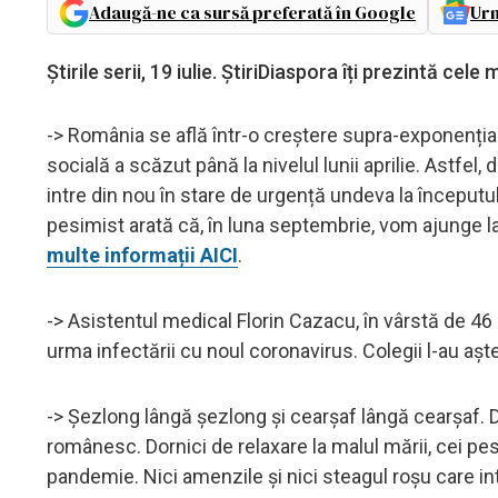
Adaugă-ne ca sursă preferată în Google
Urm
Știrile serii, 19 iulie. ȘtiriDiaspora îți prezintă cel
-> România se află într-o creștere supra-exponențială
socială a scăzut până la nivelul lunii aprilie. Astfel
intre din nou în stare de urgență undeva la începutul 
pesimist arată că, în luna septembrie, vom ajunge l
multe informații AICI
.
-> Asistentul medical Florin Cazacu, în vârstă de 46 d
urma infectării cu noul coronavirus. Colegii l-au aște
-> Şezlong lângă şezlong şi cearşaf lângă cearşaf. D
românesc. Dornici de relaxare la malul mării, cei pe
pandemie. Nici amenzile şi nici steagul roșu care int