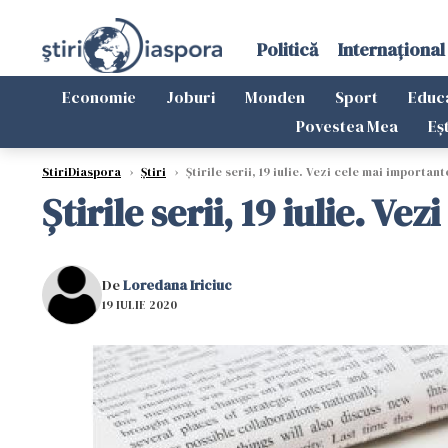
Politică
Internațional
Economie
Joburi
Monden
Sport
Educ
Povestea Mea
Eș
StiriDiaspora
›
Știri
›
Știrile serii, 19 iulie. Vezi cele mai important
Știrile serii, 19 iulie. V
De
Loredana Iriciuc
19 IULIE 2020