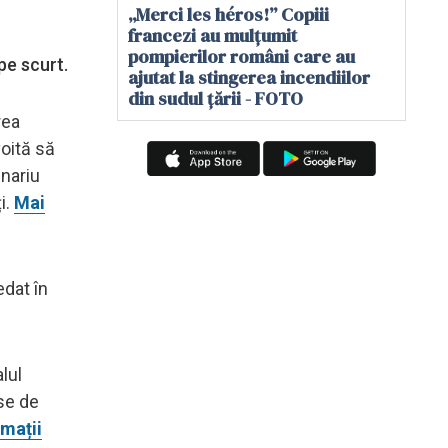
„Merci les héros!” Copiii
francezi au mulțumit
pompierilor români care au
 pe scurt.
ajutat la stingerea incendiilor
din sudul țării - FOTO
rea
voită să
enariu
i.
Mai
edat în
lul
use de
rmații