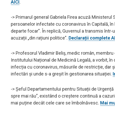
AICI
.
-> Primarul general Gabriela Firea acuză Ministerul 
persoanelor infectate cu coronavirus în Capitală, în 
departe focar”. În replică, Guvernul a transmis într
acuzații „din rațiuni politice”.
Declarații complete A
-> Profesorul Vladimir Beliș, medic român, membru 
Institutului Național de Medicină Legală, a vorbit, în
infecția cu coronavirus, măsurile de restricție, dar 
infectări și unde s-a greșit în gestionarea situației.
I
-> Șeful Departamentului pentru Situații de Urgență
spre mai rău”, existând o creștere continuă a cazur
mai puține decât cele care se îmbolnăvesc.
Mai mul