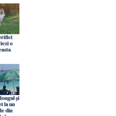
rifici
riezi o
easta
longul și
t la un
le din