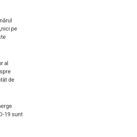
umărul
„nici pe
ste
r al
espre
atât de
merge
ID-19 sunt