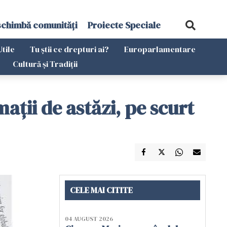
schimbă comunități
Proiecte Speciale
Utile
Tu știi ce drepturi ai?
Europarlamentare
Cultură și Tradiții
mații de astăzi, pe scurt
CELE MAI CITITE
04 AUGUST 2026