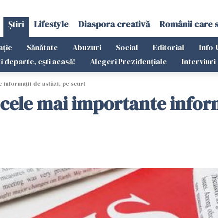
Știri
Lifestyle
Diaspora creativă
Românii care 
ație
Sănătate
Abuzuri
Social
Editorial
Info-
ti departe, ești acasă!
Alegeri Prezidențiale
Interviuri
e informații de astăzi, pe scurt
ezi cele mai importante infor