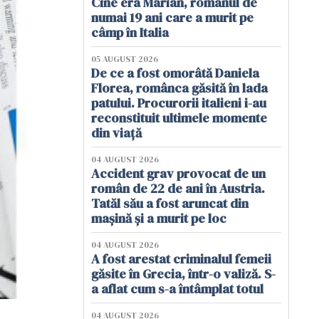
Cine era Marian, românul de
numai 19 ani care a murit pe
câmp în Italia
05 AUGUST 2026
De ce a fost omorâtă Daniela
Florea, românca găsită în lada
patului. Procurorii italieni i-au
reconstituit ultimele momente
din viață
04 AUGUST 2026
Accident grav provocat de un
român de 22 de ani în Austria.
Tatăl său a fost aruncat din
mașină și a murit pe loc
04 AUGUST 2026
A fost arestat criminalul femeii
găsite în Grecia, într-o valiză. S-
a aflat cum s-a întâmplat totul
04 AUGUST 2026