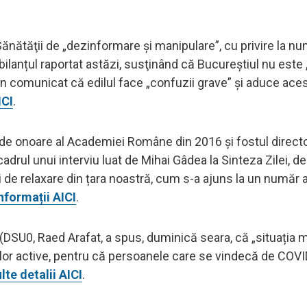
Sănătăţii de „dezinformare şi manipulare”, cu privire la n
bilanțul raportat astăzi, susţinând că Bucureştiul nu este 
-un comunicat că edilul face „confuzii grave” și aduce ace
ICI
.
de onoare al Academiei Române din 2016 și fostul directo
 cadrul unui interviu luat de Mihai Gâdea la Sinteza Zilei, d
și de relaxare din țara noastră, cum s-a ajuns la un număr 
nformații AICI
.
 (DSU0, Raed Arafat, a spus, duminică seara, că „situația 
ilor active, pentru că persoanele care se vindecă de COV
te detalii AICI
.