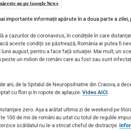
ărește-ne pe Google News
e mai importante informații apărute în a doua parte a zilei,
 a cazurilor de coronavirus, în condițiile în care distanța
, dacă aceste condiții se păstrează, România ar putea fi ne
lunii august, pentru a face față situației. Mai mult, un sc
a peste un milion de români care au fost sau sunt infectaț
e ani, de la Spitalul de Neuropsihiatrie din Craiova, a dec
ptat cu flori și în ropote de aplauze.
Video AICI
.
istanţare zero. Aşa a arătat ultima zi de weekend pe litora
ste 100 de mii de români au uitat cu totul de regulile imp
erzice scăldatul nu le-a stricat cheful de distracţie.
Info