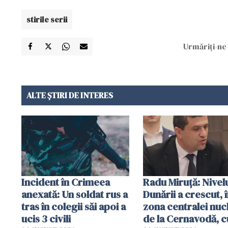
stirile serii
Urmăriți-ne 
ALTE ȘTIRI DE INTERES
Incident în Crimeea
Radu Miruţă: Nivel
anexată: Un soldat rus a
Dunării a crescut, 
tras în colegii săi apoi a
zona centralei nuc
ucis 3 civili
de la Cernavodă, c