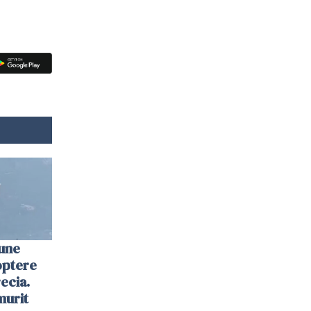
une
optere
ecia.
murit