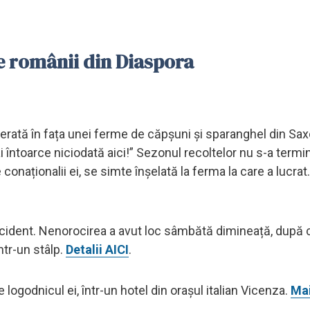
re românii din Diaspora
perată în fața unei ferme de căpșuni și sparanghel din Sax
întoarce niciodată aici!” Sezonul recoltelor nu s-a termin
onaționalii ei, se simte înșelată la ferma la care a lucrat.
 accident. Nenorocirea a avut loc sâmbătă dimineață, după
ntr-un stâlp.
Detalii AICI
.
 logodnicul ei, într-un hotel din orașul italian Vicenza.
Mai