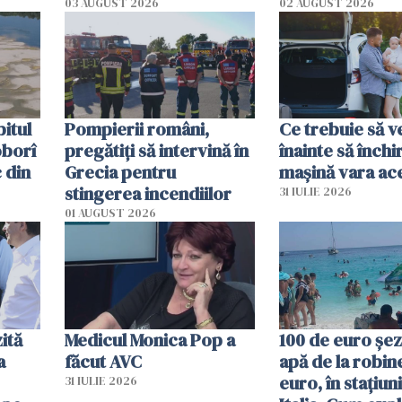
ecută
România resimte
03 AUGUST 2026
02 AUGUST 2026
efectele, deși a plouat
în iulie
itul
Pompierii români,
Ce trebuie să ve
oborî
pregătiţi să intervină în
înainte să închi
 din
Grecia pentru
mașină vara ac
stingerea incendiilor
31 IULIE 2026
01 AUGUST 2026
ită
Medicul Monica Pop a
100 de euro șez
a
făcut AVC
apă de la robine
euro, în stațiuni
31 IULIE 2026