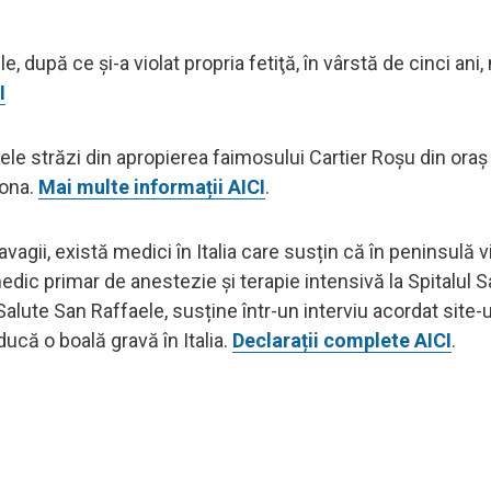
e, după ce şi-a violat propria fetiţă, în vârstă de cinci an
I
le străzi din apropierea faimosului Cartier Roşu din oraş
zona.
Mai multe informații AICI
.
ii, există medici în Italia care susțin că în peninsulă vi
 medic primar de anestezie și terapie intensivă la Spitalul 
-Salute San Raffaele, susține într-un interviu acordat site-u
ducă o boală gravă în Italia.
Declarații complete AICI
.