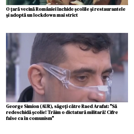
O ţară vecină României închide şcolile şi restaurantele
şi adoptă un lockdown mai strict
George Simion (AUR), săgeţi către Raed Arafat: "Să
redeschidă şcolie! Trăim o dictatură militară! Cifre
false ca în comunism"