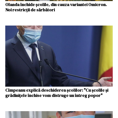
Olanda închide școlile, din cauza variantei Omicron.
Noi restricții de sărbători
Cîmpeanu explică deschiderea școlilor: "Cu școlile și
grădinițele închise vom distruge un întreg popor"