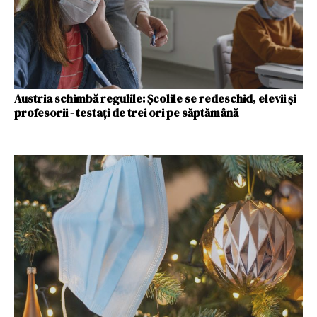
Austria schimbă regulile: Școlile se redeschid, elevii şi
profesorii - testaţi de trei ori pe săptămână