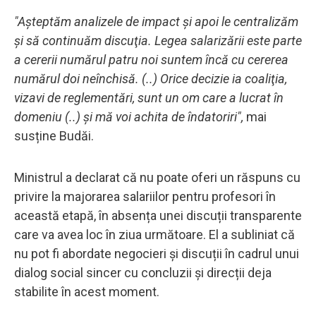
"Aşteptăm analizele de impact şi apoi le centralizăm
şi să continuăm discuţia. Legea salarizării este parte
a cererii numărul patru noi suntem încă cu cererea
numărul doi neînchisă. (..) Orice decizie ia coaliţia,
vizavi de reglementări, sunt un om care a lucrat în
domeniu (..) şi mă voi achita de îndatoriri",
mai
susține Budăi.
Ministrul a declarat că nu poate oferi un răspuns cu
privire la majorarea salariilor pentru profesori în
această etapă, în absența unei discuții transparente
care va avea loc în ziua următoare. El a subliniat că
nu pot fi abordate negocieri și discuții în cadrul unui
dialog social sincer cu concluzii și direcții deja
stabilite în acest moment.