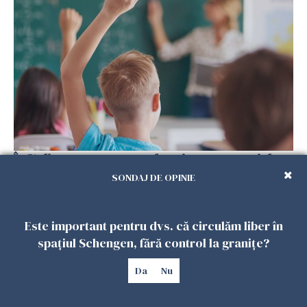
În Italia se propune prelungirea vacanței de
vară până în octombrie. Motivul:
SONDAJ DE OPINIE
temperaturile extrem de ridicate
20 AUGUST 2024
Este important pentru dvs. că circulăm liber în
spațiul Schengen, fără control la granițe?
Da
Nu