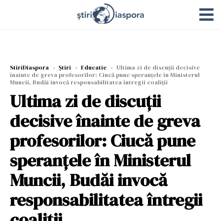
StiriDiaspora
›
Știri
›
Educatie
›
Ultima zi de discuţii decisive
înainte de greva profesorilor: Ciucă pune speranțele în Ministerul
Muncii, Budăi invocă responsabilitatea întregii coaliții
Ultima zi de discuţii
decisive înainte de greva
profesorilor: Ciucă pune
speranțele în Ministerul
Muncii, Budăi invocă
responsabilitatea întregii
coaliții