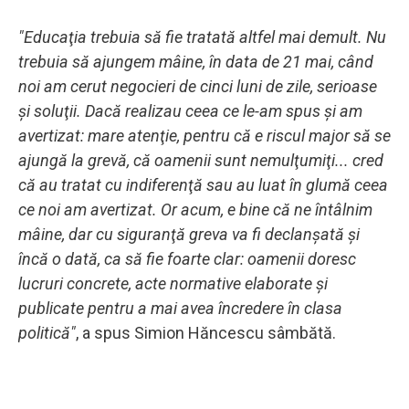
"Educaţia trebuia să fie tratată altfel mai demult. Nu
trebuia să ajungem mâine, în data de 21 mai, când
noi am cerut negocieri de cinci luni de zile, serioase
şi soluţii. Dacă realizau ceea ce le-am spus şi am
avertizat: mare atenţie, pentru că e riscul major să se
ajungă la grevă, că oamenii sunt nemulţumiţi... cred
că au tratat cu indiferenţă sau au luat în glumă ceea
ce noi am avertizat. Or acum, e bine că ne întâlnim
mâine, dar cu siguranţă greva va fi declanşată şi
încă o dată, ca să fie foarte clar: oamenii doresc
lucruri concrete, acte normative elaborate şi
publicate pentru a mai avea încredere în clasa
politică"
, a spus Simion Hăncescu sâmbătă.