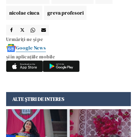
nicolae ciuca
greva profesori
Urmăriți-ne și pe
Google News
și în aplicațiile mobile
ALTE ȘTIRI DE INTERES