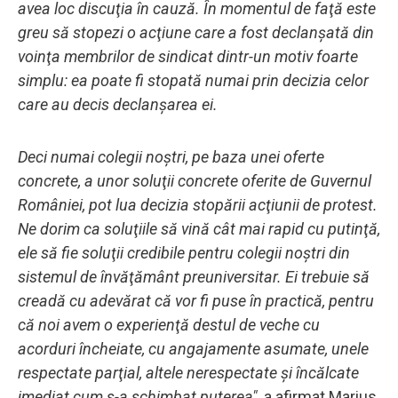
avea loc discuţia în cauză. În momentul de faţă este
greu să stopezi o acţiune care a fost declanşată din
voinţa membrilor de sindicat dintr-un motiv foarte
simplu: ea poate fi stopată numai prin decizia celor
care au decis declanşarea ei.
Deci numai colegii noştri, pe baza unei oferte
concrete, a unor soluţii concrete oferite de Guvernul
României, pot lua decizia stopării acţiunii de protest.
Ne dorim ca soluţiile să vină cât mai rapid cu putinţă,
ele să fie soluţii credibile pentru colegii noştri din
sistemul de învăţământ preuniversitar. Ei trebuie să
creadă cu adevărat că vor fi puse în practică, pentru
că noi avem o experienţă destul de veche cu
acorduri încheiate, cu angajamente asumate, unele
respectate parţial, altele nerespectate şi încălcate
imediat cum s-a schimbat puterea",
a afirmat Marius