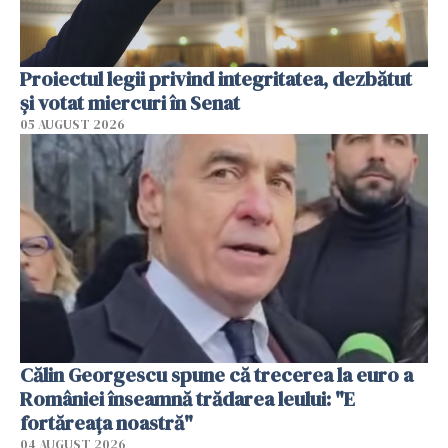
Proiectul legii privind integritatea, dezbătut
şi votat miercuri în Senat
05 AUGUST 2026
Călin Georgescu spune că trecerea la euro a
României înseamnă trădarea leului: "E
fortăreața noastră"
04 AUGUST 2026