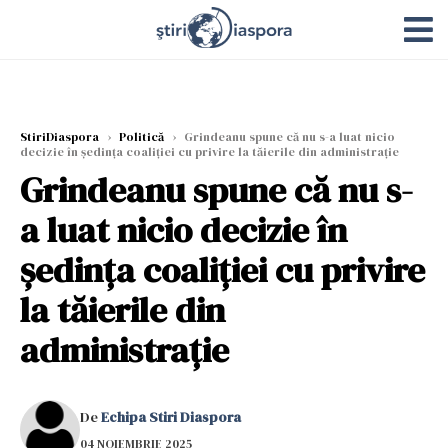
StiriDiaspora
›
Politică
›
Grindeanu spune că nu s-a luat nicio
decizie în şedinţa coaliţiei cu privire la tăierile din administraţie
Grindeanu spune că nu s-
a luat nicio decizie în
şedinţa coaliţiei cu privire
la tăierile din
administraţie
De
Echipa Stiri Diaspora
04 NOIEMBRIE 2025