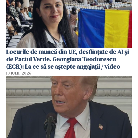
Locurile de muncă din UE, desființate de AI și
de Pactul Verde. Georgiana Teodorescu
(ECR): La ce să se aștepte angajații / video
10 IULIE 2026