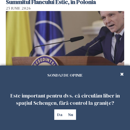
Summitul Flancului Estic, în Polonia
25 IUNIE 2026
SONDAJ DE OPINIE
Nicușor Dan a dat termen-limită partidelor:
"Să vină să-mi prezinte concluziile"
24 IUNIE 2026
Este important pentru dvs. că circulăm liber în
spațiul Schengen, fără control la granițe?
Da
Nu