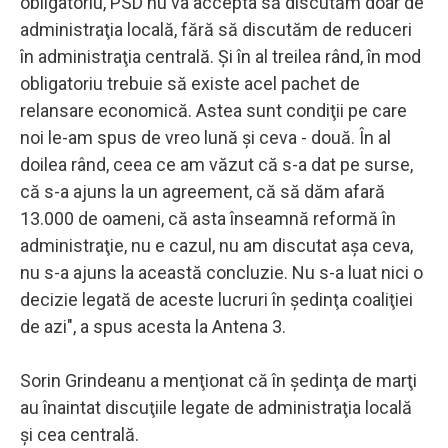
obligatoriu, PSD nu va accepta să discutăm doar de
administraţia locală, fără să discutăm de reduceri
în administraţia centrală. Şi în al treilea rând, în mod
obligatoriu trebuie să existe acel pachet de
relansare economică. Astea sunt condiţii pe care
noi le-am spus de vreo lună şi ceva - două. În al
doilea rând, ceea ce am văzut că s-a dat pe surse,
că s-a ajuns la un agreement, că să dăm afară
13.000 de oameni, că asta înseamnă reformă în
administraţie, nu e cazul, nu am discutat aşa ceva,
nu s-a ajuns la această concluzie. Nu s-a luat nici o
decizie legată de aceste lucruri în şedinţa coaliţiei
de azi", a spus acesta la Antena 3.
Sorin Grindeanu a menţionat că în şedinţa de marţi
au înaintat discuţiile legate de administraţia locală
şi cea centrală.