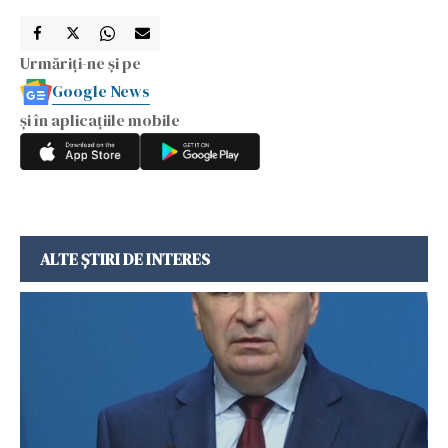
Urmăriți-ne și pe
Google News
și în aplicațiile mobile
ALTE ȘTIRI DE INTERES