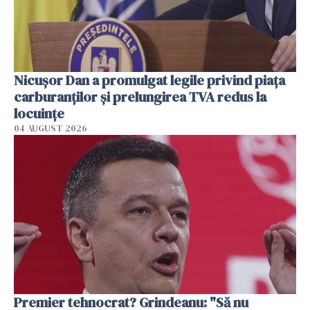
Nicuşor Dan a promulgat legile privind piaţa
carburanţilor şi prelungirea TVA redus la
locuinţe
04 AUGUST 2026
Premier tehnocrat? Grindeanu: "Să nu