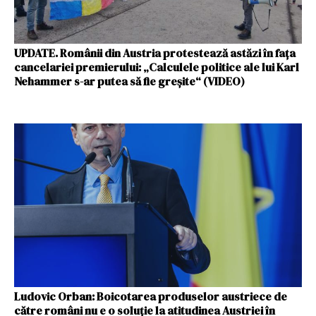
UPDATE. Românii din Austria protestează astăzi în fața
cancelariei premierului: „Calculele politice ale lui Karl
Nehammer s-ar putea să fie greșite“ (VIDEO)
Ludovic Orban: Boicotarea produselor austriece de
către români nu e o soluţie la atitudinea Austriei în