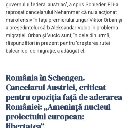
guvernului federal austriac', a spus Schieder. El i-a
reproşat cancelarului Nehammer că nu a acţionat
mai ofensiv în faţa premierului ungar Viktor Orban şi
a preşedintelui sârb Aleksandar Vucic în problema
migraţiei. Orban şi Vucic sunt, în cele din urmă,
răspunzători în prezent pentru 'creşterea rutei
balcanice' de migraţie, a adăugat el.
România în Schengen.
Cancelarul Austriei, criticat
pentru opoziţia faţă de aderarea
României: „Ameninţă nucleul
proiectului european:
libertatea“