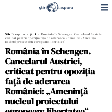
StiriDiaspora
›
Știri
›
România în Schengen. Cancelarul Austriei,
criticat pentru opoziţia faţă de aderarea României: „Ameninţă
nucleul proiectului european: libertatea“
România în Schengen.
Cancelarul Austriei,
criticat pentru opoziţia
faţă de aderarea
României: „Ameninţă
nucleul proiectului
european: libertatea“