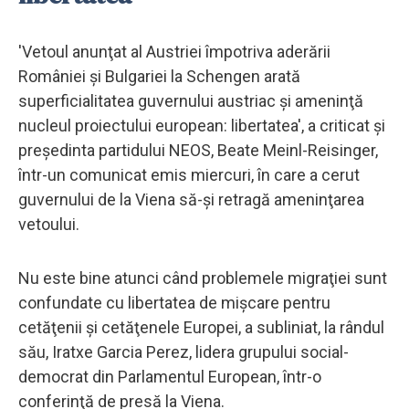
'Vetoul anunţat al Austriei împotriva aderării
României şi Bulgariei la Schengen arată
superficialitatea guvernului austriac şi ameninţă
nucleul proiectului european: libertatea', a criticat şi
preşedinta partidului NEOS, Beate Meinl-Reisinger,
într-un comunicat emis miercuri, în care a cerut
guvernului de la Viena să-şi retragă ameninţarea
vetoului.
Nu este bine atunci când problemele migraţiei sunt
confundate cu libertatea de mişcare pentru
cetăţenii şi cetăţenele Europei, a subliniat, la rândul
său, Iratxe Garcia Perez, lidera grupului social-
democrat din Parlamentul European, într-o
conferinţă de presă la Viena.