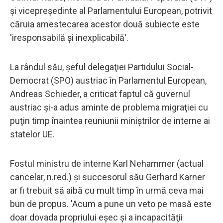
şi vicepreşedinte al Parlamentului European, potrivit
căruia amestecarea acestor două subiecte este
'iresponsabilă şi inexplicabilă'.
La rândul său, şeful delegaţiei Partidului Social-
Democrat (SPO) austriac în Parlamentul European,
Andreas Schieder, a criticat faptul că guvernul
austriac şi-a adus aminte de problema migraţiei cu
puţin timp înaintea reuniunii miniştrilor de interne ai
statelor UE.
Fostul ministru de interne Karl Nehammer (actual
cancelar, n.red.) şi succesorul său Gerhard Karner
ar fi trebuit să aibă cu mult timp în urmă ceva mai
bun de propus. 'Acum a pune un veto pe masă este
doar dovada propriului eşec şi a incapacităţii