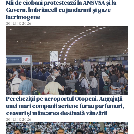
Mii de ciobani protestează la ANSVSA și la
Guvern. Îmbrânceli cu jandarmii și gaze
lacrimogene
30 IULIE 2026
Percheziții pe aeroportul Otopeni. Angajații
unei mari companii aeriene furau parfumuri,
ceasuri și mâncarea destinată vânzării
30 IULIE 2026