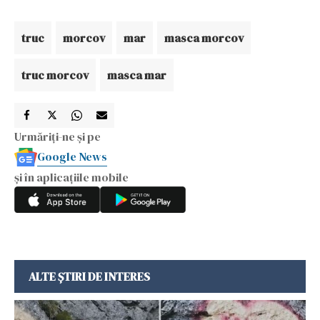
truc
morcov
mar
masca morcov
truc morcov
masca mar
Urmăriți-ne și pe
Google News
și în aplicațiile mobile
ALTE ȘTIRI DE INTERES