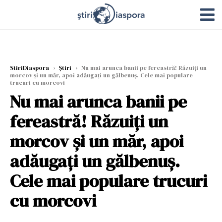
StiriDiaspora
›
Știri
›
Nu mai arunca banii pe fereastră! Răzuiți un
morcov și un măr, apoi adăugați un gălbenuș. Cele mai populare
trucuri cu morcovi
Nu mai arunca banii pe
fereastră! Răzuiți un
morcov și un măr, apoi
adăugați un gălbenuș.
Cele mai populare trucuri
cu morcovi