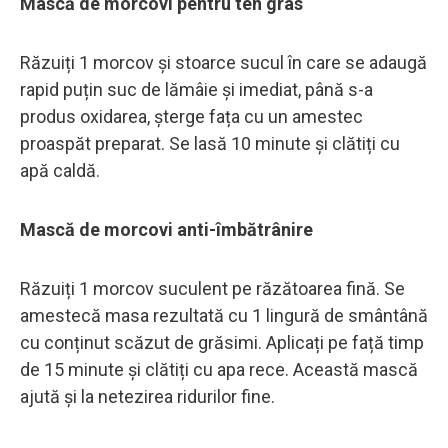
Mască de morcovi pentru ten gras
Răzuiți 1 morcov și stoarce sucul în care se adaugă
rapid puțin suc de lămâie și imediat, până s-a
produs oxidarea, șterge fața cu un amestec
proaspăt preparat. Se lasă 10 minute și clătiți cu
apă caldă.
Mască de morcovi anti-îmbătrânire
Răzuiți 1 morcov suculent pe răzătoarea fină. Se
amestecă masa rezultată cu 1 lingură de smântână
cu conținut scăzut de grăsimi. Aplicați pe față timp
de 15 minute și clătiți cu apa rece. Această mască
ajută și la netezirea ridurilor fine.