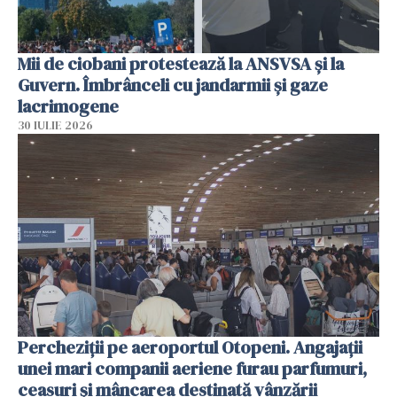
Mii de ciobani protestează la ANSVSA și la
Guvern. Îmbrânceli cu jandarmii și gaze
lacrimogene
30 IULIE 2026
Percheziții pe aeroportul Otopeni. Angajații
unei mari companii aeriene furau parfumuri,
ceasuri și mâncarea destinată vânzării