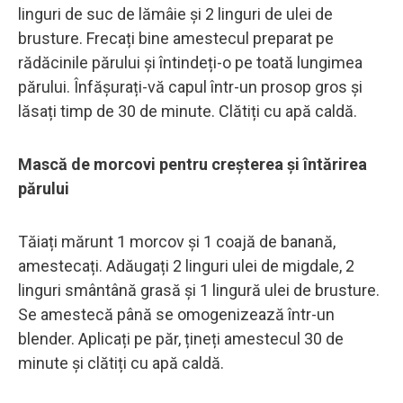
linguri de suc de lămâie și 2 linguri de ulei de
brusture. Frecați bine amestecul preparat pe
rădăcinile părului și întindeți-o pe toată lungimea
părului. Înfășurați-vă capul într-un prosop gros și
lăsați timp de 30 de minute. Clătiți cu apă caldă.
Mască de morcovi pentru creșterea și întărirea
părului
Tăiați mărunt 1 morcov și 1 coajă de banană,
amestecați. Adăugați 2 linguri ulei de migdale, 2
linguri smântână grasă și 1 lingură ulei de brusture.
Se amestecă până se omogenizează într-un
blender. Aplicați pe păr, țineți amestecul 30 de
minute și clătiți cu apă caldă.