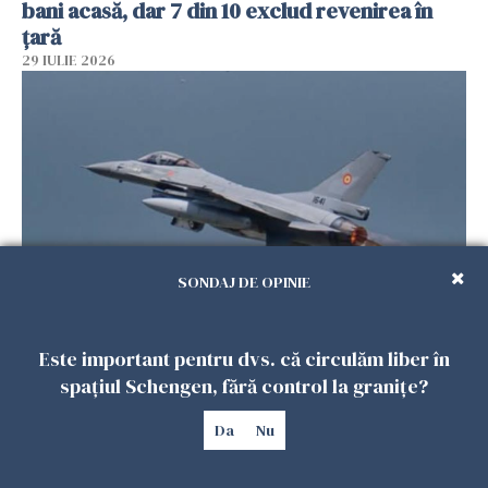
bani acasă, dar 7 din 10 exclud revenirea în
țară
29 IULIE 2026
SONDAJ DE OPINIE
Încă o dronă în România. RO-ALERT în Tulcea.
Două avioane ridicate de la sol
Este important pentru dvs. că circulăm liber în
spațiul Schengen, fără control la granițe?
27 IULIE 2026
Da
Nu