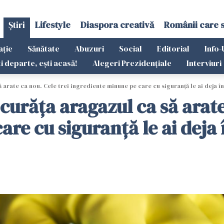
Știri
Lifestyle
Diaspora creativă
Românii care 
ație
Sănătate
Abuzuri
Social
Editorial
Info-
ti departe, ești acasă!
Alegeri Prezidențiale
Interviuri
 arate ca nou. Cele trei ingrediente minune pe care cu siguranță le ai deja î
curăța aragazul ca să arate
re cu siguranță le ai deja 