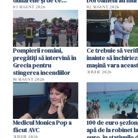
dunărene și de ce
Doi oameni au mur
România resimte
03 AUGUST 2026
02 AUGUST 2026
efectele, deși a plouat
în iulie
Pompierii români,
Ce trebuie să verif
pregătiţi să intervină în
înainte să închiriez
Grecia pentru
mașină vara aceas
stingerea incendiilor
31 IULIE 2026
01 AUGUST 2026
Medicul Monica Pop a
100 de euro șezlong
făcut AVC
apă de la robinet l
euro, în stațiunile 
31 IULIE 2026