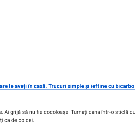
re le aveți în casă. Trucuri simple și ieftine cu bicarbo
Ai grijă să nu fie cocoloașe. Turnați cana într-o sticlă c
ți ca de obicei.