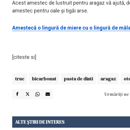
Acest amestec de lustruit pentru aragaz vă ajută, d
amestec pentru oale și tigăi arse.
Amestecă o lingură de miere cu o lingură de mălai. 
[citeste si]
truc
bicarbonat
pasta de dinti
aragaz
ot
Urmăriți-ne 
ALTE ȘTIRI DE INTERES