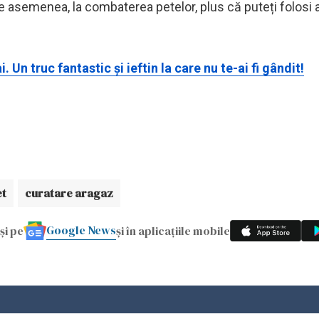
e asemenea, la combaterea petelor, plus că puteți folosi 
Un truc fantastic și ieftin la care nu te-ai fi gândit!
et
curatare aragaz
Google News
și pe
și în aplicațiile mobile