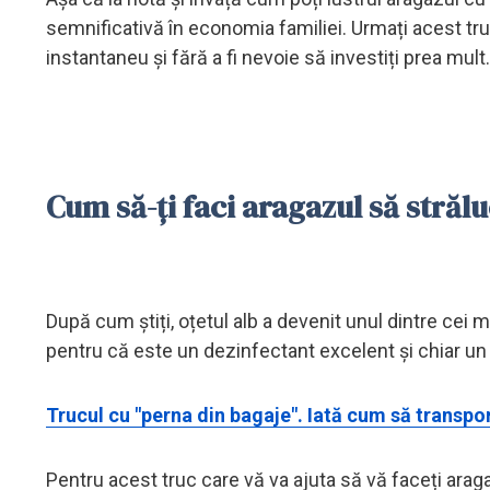
semnificativă în economia familiei. Urmați acest truc
instantaneu și fără a fi nevoie să investiți prea mult.
Cum să-ți faci aragazul să strălu
După cum știți, oțetul alb a devenit unul dintre cei mai
pentru că este un dezinfectant excelent și chiar un a
Trucul cu "perna din bagaje". Iată cum să transpor
Pentru acest truc care vă va ajuta să vă faceți arag