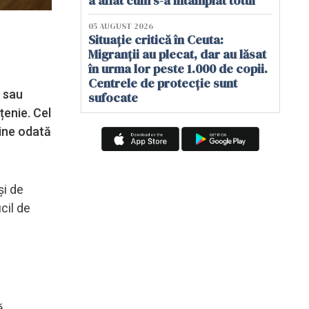
a aflat cum s-a întâmplat totul
05 AUGUST 2026
Situație critică în Ceuta:
Migranții au plecat, dar au lăsat
în urma lor peste 1.000 de copii.
Centrele de protecție sunt
e sau
sufocate
țenie. Cel
ține odată
și de
icil de
ă