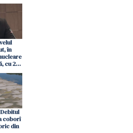
velul
t, în
nucleare
, cu 2
 trecută
Debitul
a coborî
oric din