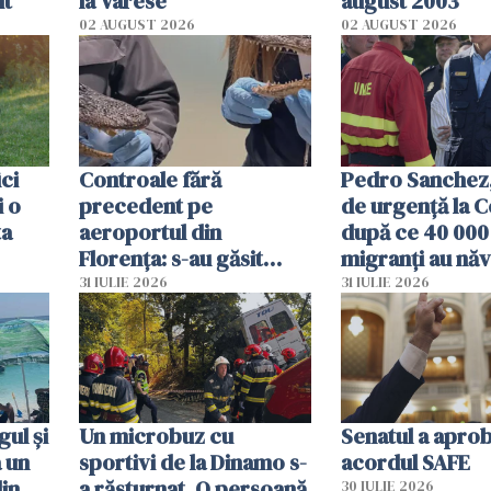
it
la Varese
august 2003
02 AUGUST 2026
02 AUGUST 2026
ici
Controale fără
Pedro Sanchez, 
i o
precedent pe
de urgență la C
ta
aeroportul din
după ce 40 000
Florența: s-au găsit
migranți au năv
capete de aligator și o
teritoriul spani
31 IULIE 2026
31 IULIE 2026
sumă imensă de bani
mobiliza toate
resursele"
ul și
Un microbuz cu
Senatul a apro
a un
sportivi de la Dinamo s-
acordul SAFE
din
a răsturnat. O persoană
30 IULIE 2026