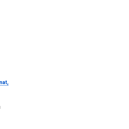
nat,
u