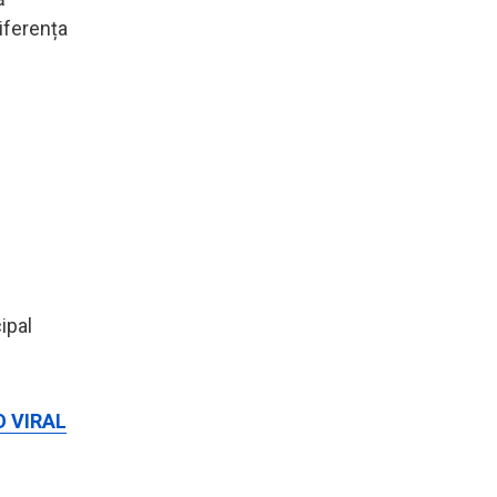
iferența
cipal
EO VIRAL