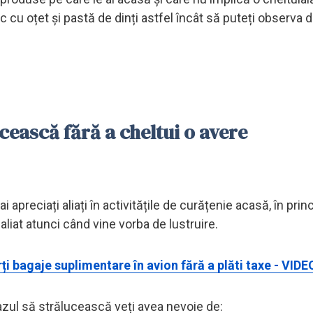
 cu oțet și pastă de dinți astfel încât să puteți observa d
cească fără a cheltui o avere
 apreciați aliați în activitățile de curățenie acasă, în prin
liat atunci când vine vorba de lustruire.
ți bagaje suplimentare în avion fără a plăti taxe - VID
azul să strălucească veți avea nevoie de: