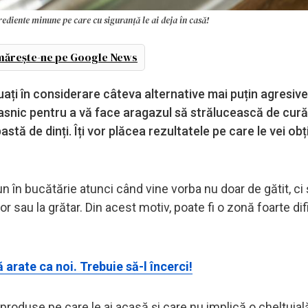
rediente minune pe care cu siguranță le ai deja în casă!
ărește-ne pe Google News
uați în considerare câteva alternative mai puțin agresiv
asnic pentru a vă face aragazul să strălucească de cură
astă de dinți. Îți vor plăcea rezultatele pe care le vei ob
 în bucătărie atunci când vine vorba nu doar de gătit, ci 
or sau la grătar. Din acest motiv, poate fi o zonă foarte dif
 arate ca noi. Trebuie să-l încerci!
 produse pe care le ai acasă și care nu implică o cheltuial