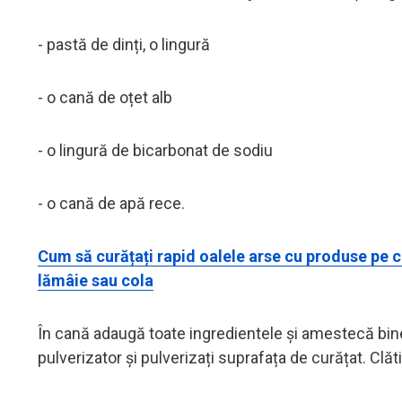
- pastă de dinți, o lingură
- o cană de oțet alb
- o lingură de bicarbonat de sodiu
- o cană de apă rece.
Cum să curățați rapid oalele arse cu produse pe ca
lămâie sau cola
În cană adaugă toate ingredientele și amestecă bine. 
pulverizator și pulverizați suprafața de curățat. Clăti