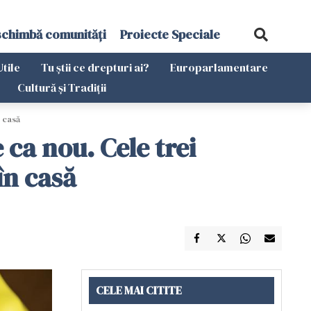
schimbă comunități
Proiecte Speciale
Utile
Tu știi ce drepturi ai?
Europarlamentare
Cultură și Tradiții
n casă
 ca nou. Cele trei
în casă
CELE MAI CITITE