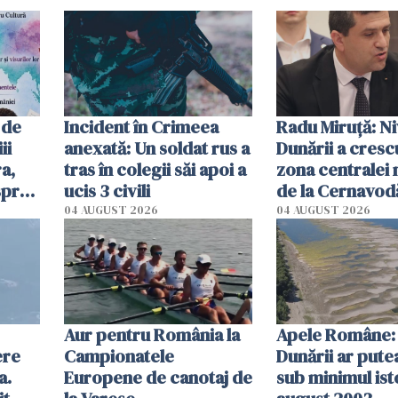
 de
Incident în Crimeea
Radu Miruţă: Ni
ii
anexată: Un soldat rus a
Dunării a crescu
a,
tras în colegii săi apoi a
zona centralei 
spre
ucis 3 civili
de la Cernavodă
olum
cm faţă de ziua
04 AUGUST 2026
04 AUGUST 2026
Aur pentru România la
Apele Române: 
ere
Campionatele
Dunării ar pute
a.
Europene de canotaj de
sub minimul ist