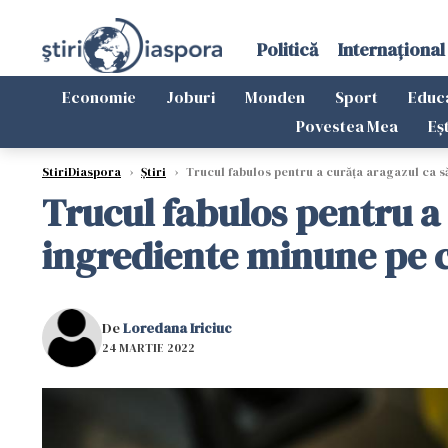
Politică
Internațional
Economie
Joburi
Monden
Sport
Educ
Povestea Mea
Eș
StiriDiaspora
›
Știri
›
Trucul fabulos pentru a curăța aragazul ca să
Trucul fabulos pentru a 
ingrediente minune pe ca
De
Loredana Iriciuc
24 MARTIE 2022