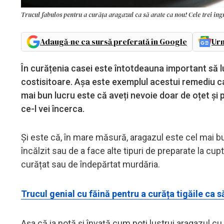
Trucul fabulos pentru a curăța aragazul ca să arate ca nou! Cele trei ing
Adaugă-ne ca sursă preferată în Google
Urm
În curățenia casei este întotdeauna important să l
costisitoare. Așa este exemplul acestui remediu c
mai bun lucru este că aveți nevoie doar de oțet și p
ce-l vei încerca.
Și este că, în mare măsură, aragazul este cel mai bun
încălzit sau de a face alte tipuri de preparate la cupt
curățat sau de îndepărtat murdăria.
Trucul genial cu făină pentru a curăța tigăile ca să
Așa că ia notă și învață cum poți lustrui aragazul cu