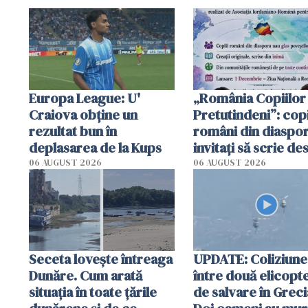
Europa League: U'
„România Copiilor
Craiova obține un
Pretutindeni”: copi
rezultat bun în
români din diaspor
deplasarea de la Kups
invitați să scrie de
România într-un v
06 AUGUST 2026
06 AUGUST 2026
special
Seceta lovește întreaga
UPDATE: Coliziune
Dunăre. Cum arată
între două elicopt
situația în toate țările
de salvare în Greci