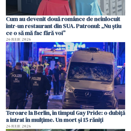
Cum au devenit două românce de neînlocuit
într-un restaurant din SUA. Patronul: „Nu știu
ce o să mă fac fără voi”
26 IULIE 2026
Teroare la Berlin, în timpul Gay Pride: o dubiță
a intrat în mulțime. Un mort și 15 răniți
26 IULIE 2026