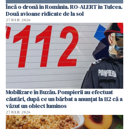
Încă o dronă în România. RO-ALERT în Tulcea.
Două avioane ridicate de la sol
27 IULIE 2026
Mobilizare în Buzău. Pompierii au efectuat
căutări, după ce un bărbat a anunțat la 112 că a
văzut un obiect luminos
27 IULIE 2026