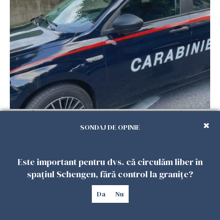
Român, în stare critică după ce a intrat într-o
casă din Italia. Proprietarul spune că s-a
SONDAJ DE OPINIE
apărat cu un cuțit
26 IULIE 2026
Este important pentru dvs. că circulăm liber în
spațiul Schengen, fără control la granițe?
Da
Nu