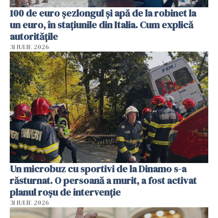
100 de euro șezlongul și apă de la robinet la
un euro, în stațiunile din Italia. Cum explică
autoritățile
31 IULIE 2026
Un microbuz cu sportivi de la Dinamo s-a
răsturnat. O persoană a murit, a fost activat
planul roșu de intervenție
31 IULIE 2026