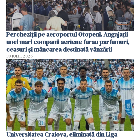
Percheziții pe aeroportul Otopeni. Angajații
unei mari companii aeriene furau parfumuri,
ceasuri și mâncarea destinată vânzării
30 IULIE 2026
Universitatea Craiova, eliminată din Liga