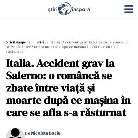
StiriDiaspora
›
Știri
›
Italia. Accident grav la Salerno: o româncă
se zbate între viață și moarte după ce mașina în care se afla s-a
răsturnat
Italia. Accident grav la
Salerno: o româncă se
zbate între viață și
moarte după ce mașina în
care se afla s-a răsturnat
De
Nicoleta Baciu