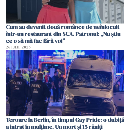
Cum au devenit două românce de neînlocuit
într-un restaurant din SUA. Patronul: „Nu știu
ce o să mă fac fără voi”
26 IULIE 2026
Teroare la Berlin, în timpul Gay Pride: o dubiță
a intrat în mulțime. Un mort și 15 răniți