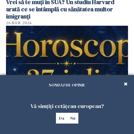
Vrei să te muți în SUA? Un studiu Harvard
arată ce se întâmplă cu sănătatea multor
imigranți
26 IULIE 2026
SONDAJ DE OPINIE
Horoscop 27 iulie. Lunea care schimbă ritmul
săptămânii. Universul deschide uși
Vă simțiți cetățean european?
neașteptate pentru unele zodii
Da
Nu
26 IULIE 2026