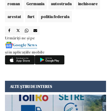
roman
Germania
autostrada
inchisoare
arestat
furt
politia federala
Urmăriți-ne și pe
Google News
și în aplicațiile mobile
ALTE ȘTIRI DE INTERES