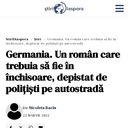
StiriDiaspora
›
Știri
›
Germania. Un român care trebuia să fie în
închisoare, depistat de polițiști pe autostradă
Germania. Un român care
trebuia să fie în
închisoare, depistat de
polițiști pe autostradă
De
Nicoleta Baciu
22 MARTIE 2022