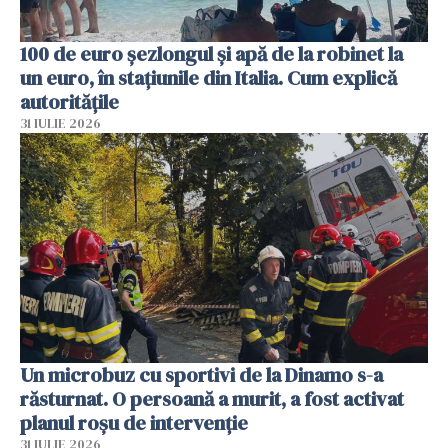
100 de euro șezlongul și apă de la robinet la
un euro, în stațiunile din Italia. Cum explică
autoritățile
31 IULIE 2026
Un microbuz cu sportivi de la Dinamo s-a
răsturnat. O persoană a murit, a fost activat
planul roșu de intervenție
31 IULIE 2026