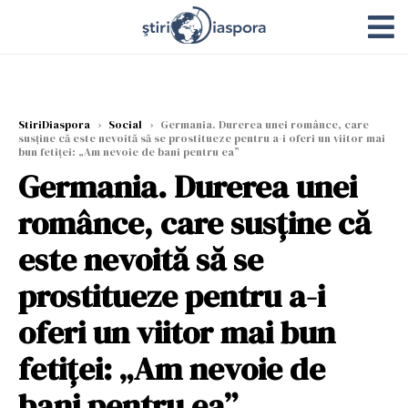
StiriDiaspora
›
Social
›
Germania. Durerea unei românce, care
susține că este nevoită să se prostitueze pentru a-i oferi un viitor mai
bun fetiței: „Am nevoie de bani pentru ea”
Germania. Durerea unei
românce, care susține că
este nevoită să se
prostitueze pentru a-i
oferi un viitor mai bun
fetiței: „Am nevoie de
bani pentru ea”