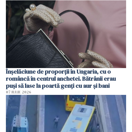
Înșelăciune de proporții în Ungaria, cu o
româncă în centrul anchetei. Bătrânii erau
puși să lase la poartă genți cu aur și bani
07 IULIE 2026