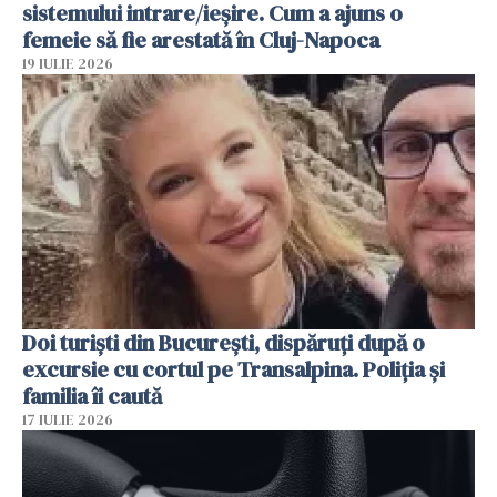
sistemului intrare/ieșire. Cum a ajuns o
femeie să fie arestată în Cluj-Napoca
19 IULIE 2026
Doi turiști din București, dispăruți după o
excursie cu cortul pe Transalpina. Poliția și
familia îi caută
17 IULIE 2026