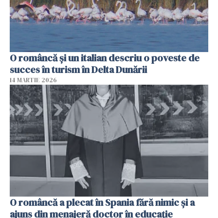
O româncă și un italian descriu o poveste de
succes în turism în Delta Dunării
14 MARTIE 2026
O româncă a plecat în Spania fără nimic și a
ajuns din menajeră doctor în educație