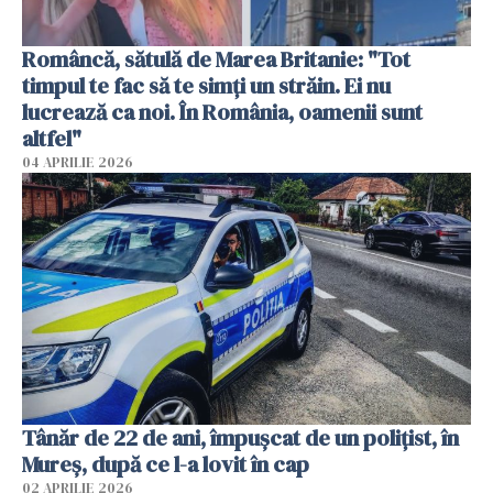
Româncă, sătulă de Marea Britanie: "Tot
timpul te fac să te simți un străin. Ei nu
lucrează ca noi. În România, oamenii sunt
altfel"
04 APRILIE 2026
Tânăr de 22 de ani, împușcat de un polițist, în
Mureș, după ce l-a lovit în cap
02 APRILIE 2026