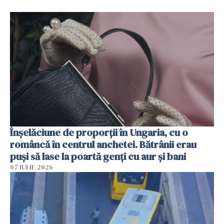
Înșelăciune de proporții în Ungaria, cu o
româncă în centrul anchetei. Bătrânii erau
puși să lase la poartă genți cu aur și bani
07 IULIE 2026