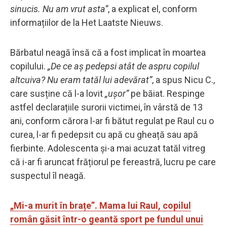
sinucis. Nu am vrut asta”
, a explicat el, conform
informațiilor de la Het Laatste Nieuws.
Bărbatul neagă însă că a fost implicat în moartea
copilului.
„De ce aș pedepsi atât de aspru copilul
altcuiva? Nu eram tatăl lui adevărat”
, a spus Nicu C.,
care susține că l-a lovit
„ușor”
pe băiat. Respinge
astfel declarațiile surorii victimei, în vârstă de 13
ani, conform cărora l-ar fi bătut regulat pe Raul cu o
curea, l-ar fi pedepsit cu apă cu gheață sau apă
fierbinte. Adolescenta și-a mai acuzat tatăl vitreg
că i-ar fi aruncat frățiorul pe fereastră, lucru pe care
suspectul îl neagă.
„Mi-a murit în brațe”. Mama lui Raul, copilul
român găsit într-o geantă sport pe fundul unui