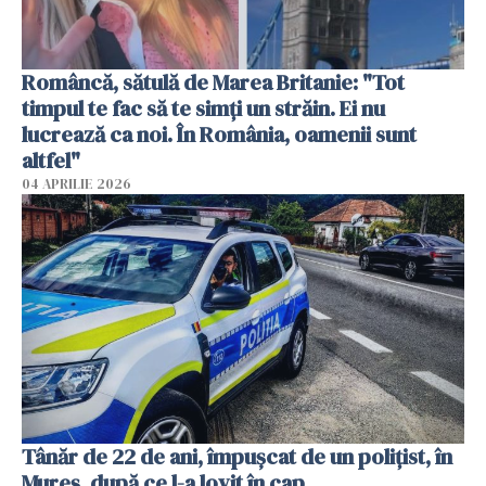
Româncă, sătulă de Marea Britanie: "Tot
timpul te fac să te simți un străin. Ei nu
lucrează ca noi. În România, oamenii sunt
altfel"
04 APRILIE 2026
Tânăr de 22 de ani, împușcat de un polițist, în
Mureș, după ce l-a lovit în cap