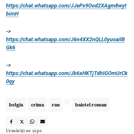
https://chat.whatsapp.com/JJePx9Ood2XAgm8wyt
bimH
->
https://chat.whatsapp.com/J6n4XX2nQLL0yuoailB
Gk6
->
https://chat.whatsapp.com/Jb6xHKTjTdhIGOmUrCk
0qy
belgia
crima
rau
baietel roman
Urmăriți-ne și pe