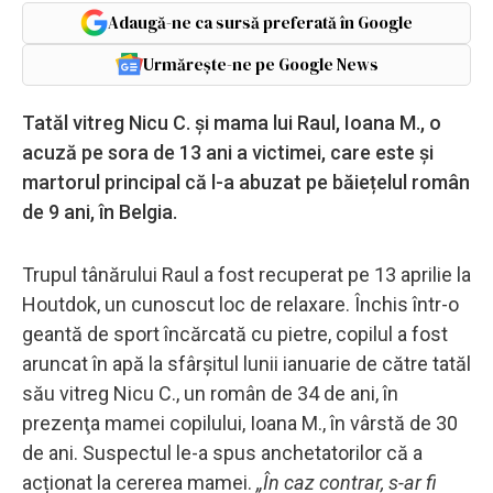
Adaugă-ne ca sursă preferată în Google
Urmărește-ne pe Google News
Tatăl vitreg Nicu C. și mama lui Raul, Ioana M., o
acuză pe sora de 13 ani a victimei, care este și
martorul principal că l-a abuzat pe băiețelul român
de 9 ani, în Belgia.
Trupul tânărului Raul a fost recuperat pe 13 aprilie la
Houtdok, un cunoscut loc de relaxare. Închis într-o
geantă de sport încărcată cu pietre, copilul a fost
aruncat în apă la sfârşitul lunii ianuarie de către tatăl
său vitreg Nicu C., un român de 34 de ani, în
prezenţa mamei copilului, Ioana M., în vârstă de 30
de ani. Suspectul le-a spus anchetatorilor că a
acționat la cererea mamei.
„În caz contrar, s-ar fi