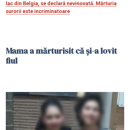
lac din Belgia, se declară nevinovată. Mărturia
surorii este incriminatoare
Mama a mărturisit că și-a lovit
fiul