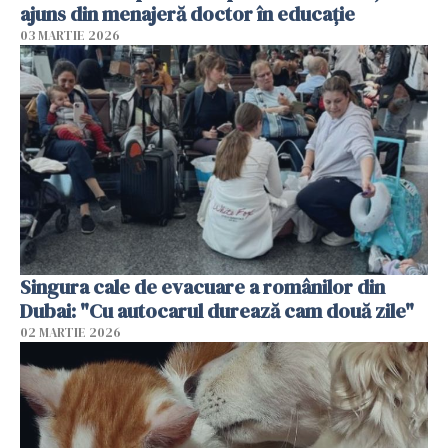
ajuns din menajeră doctor în educație
03 MARTIE 2026
Singura cale de evacuare a românilor din
Dubai: "Cu autocarul durează cam două zile"
02 MARTIE 2026