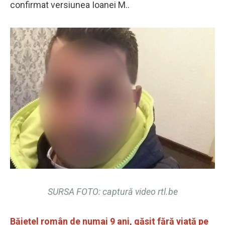
confirmat versiunea Ioanei M..
SURSA FOTO: captură video rtl.be
Băiețel român de numai 9 ani, găsit fără viață pe