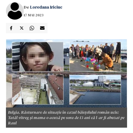
De
Loredana Iriciuc
17 MAI 2023
Belgia. Răsturnare de situație în cazul băiețelului român ucis:
Tatăl vitreg și mama o acuză pe sora de 13 ani că l-ar fi abuzat pe
Raul