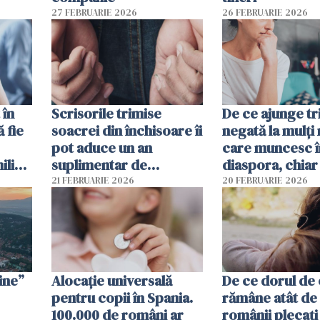
27 FEBRUARIE 2026
26 FEBRUARIE 2026
 în
Scrisorile trimise
De ce ajunge tr
ă fie
soacrei din închisoare îi
negată la mulți
pot aduce un an
care muncesc î
liști
suplimentar de
diaspora, chiar
închisoare unui român
viața pare mai s
21 FEBRUARIE 2026
20 FEBRUARIE 2026
condamnat în Spania
financiar?
ine”
Alocație universală
De ce dorul de
pentru copii în Spania.
rămâne atât de 
100.000 de români ar
românii plecați 