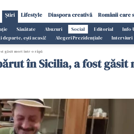
Știri
Lifestyle
Diaspora creativă
Românii care 
ație
Sănătate
Abuzuri
Social
Editorial
Info-
ti departe, ești acasă!
Alegeri Prezidențiale
Interviuri
ost găsit mort într-o râpă
rut în Sicilia, a fost găsit