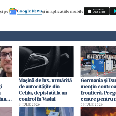
Google News
și pe
și în aplicațiile mobile
Mașină de lux, urmărită
Germania și D
i
de autoritățile din
mențin controal
u
Cehia, depistată la un
frontieră. Preg
ina.
control în Vaslui
centre pentru m
caută
respinși din UE
14 IULIE 2026
09 IULIE 2026