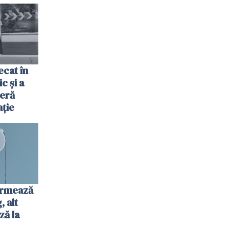
fel"
cat în
c și a
jeră
ație
urmează
 alt
ză la