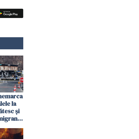
anemarca
ele la
ătesc și
igranții