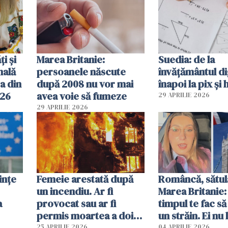
ți și
Marea Britanie:
Suedia: de la
nală
persoanele născute
învățământul di
a din
după 2008 nu vor mai
înapoi la pix și 
026
avea voie să fumeze
29 APRILIE 2026
29 APRILIE 2026
ințe
Femeie arestată după
Româncă, sătul
un incendiu. Ar fi
Marea Britanie:
a
provocat sau ar fi
timpul te fac să
permis moartea a doi
un străin. Ei nu
copii de 1 an și 3 ani
ca noi. În Româ
25 APRILIE 2026
04 APRILIE 2026