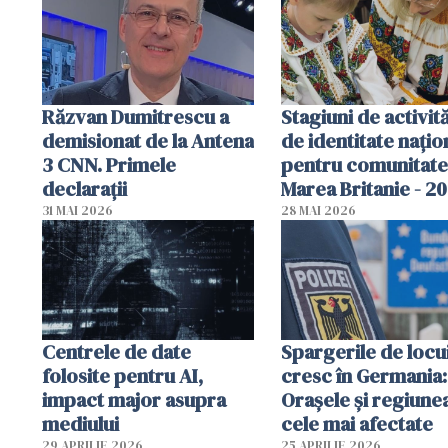
Răzvan Dumitrescu a
Stagiuni de activită
demisionat de la Antena
de identitate națio
3 CNN. Primele
pentru comunitate
declarații
Marea Britanie - 2
31 MAI 2026
28 MAI 2026
Centrele de date
Spargerile de locu
folosite pentru AI,
cresc în Germania:
impact major asupra
Orașele și regiune
mediului
cele mai afectate
29 APRILIE 2026
25 APRILIE 2026