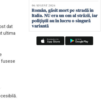
06 AUGUST 2026
Român, găsit mort pe stradă în
Italia. NU era un om al străzii, iar
polițiștii au în lucru o singură
variantă
ost dat
ut ultima
e
i fusese
r
ccesibilă.