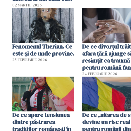
două zile"
02 MARTIE 2026
Fenomenul Therian. Ce
De ce divorțul trăit
este și de unde provine.
afara țării ajunge s
resimțit ca traumă
25 FEBRUARIE 2026
pentru românii fami
și tradiționaliști?
24 FEBRUARIE 2026
De ce apare tensiunea
De ce „uitarea de s
dintre păstrarea
devine un risc real
tradițiilor românești în
pentru românii din