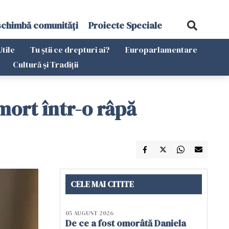
schimbă comunități
Proiecte Speciale
Utile
Tu știi ce drepturi ai?
Europarlamentare
Cultură și Tradiții
 mort într-o râpă
CELE MAI CITITE
05 AUGUST 2026
De ce a fost omorâtă Daniela