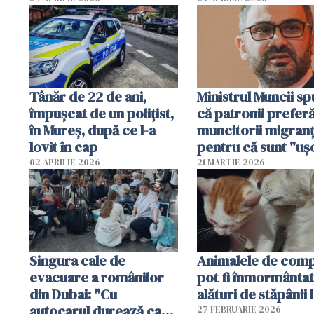
Tânăr de 22 de ani,
Ministrul Muncii s
împușcat de un polițist,
că patronii prefer
în Mureș, după ce l-a
muncitorii migranț
lovit în cap
pentru că sunt "uş
dispensabili"
02 APRILIE 2026
21 MARTIE 2026
Singura cale de
Animalele de com
evacuare a românilor
pot fi înmormânta
din Dubai: "Cu
alături de stăpânii 
autocarul durează cam
27 FEBRUARIE 2026