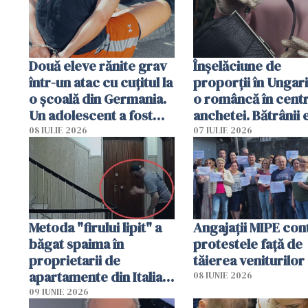
Două eleve rănite grav
Înșelăciune de
într-un atac cu cuțitul la
proporții în Ungari
o școală din Germania.
o româncă în centr
Un adolescent a fost
anchetei. Bătrânii 
arestat
puși să lase la poar
08 IULIE 2026
07 IULIE 2026
genți cu aur și bani
Metoda "firului lipit" a
Angajaţii MIPE con
băgat spaima în
protestele faţă de
proprietarii de
tăierea veniturilor
apartamente din Italia.
08 IUNIE 2026
Poliția, sesizată
09 IUNIE 2026