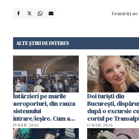
Urmăriți-ne 
ALTE ȘTIRI DE INTERES
Întârzieri pe marile
Doi turiști din
aeroporturi, din cauza
București, dispăruț
sistemului
după o excursie c
intrare/ieșire. Cum a
cortul pe Transalp
ajuns o femeie să fie
Poliția și familia îi 
19 IULIE 2026
17 IULIE 2026
arestată în Cluj-Napoca