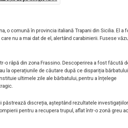
a, o comună în provincia italiană Trapani din Sicilia. El a f
care nu a mai dat de el, alertând carabinierii. Fusese văz
într-o râpă din zona Frassino. Descoperirea a fost făcută d
pau la operațiunile de căutare după ce dispariția bărbatulu
stituie ultimele zile ale bărbatului, pentru a înțelege
ragic.
 păstrează discreția, așteptând rezultatele investigațiilo
ompierii pentru a recupera trupul, aflat într-o zonă greu a