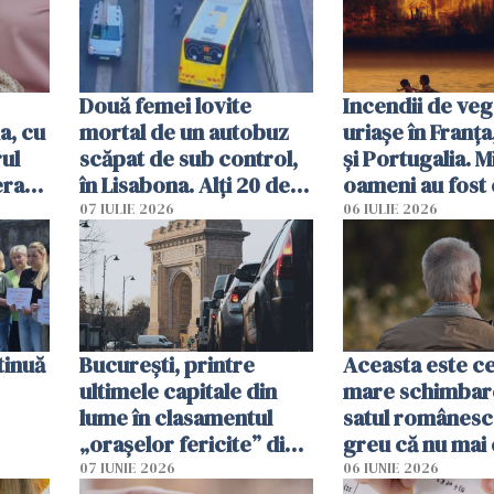
Două femei lovite
Incendii de veg
a, cu
mortal de un autobuz
uriașe în Franța
ul
scăpat de sub control,
și Portugalia. M
erau
în Lisabona. Alți 20 de
oameni au fost 
tă
oameni sunt răniți
07 IULIE 2026
06 IULIE 2026
tinuă
București, printre
Aceasta este c
ultimele capitale din
mare schimbar
lume în clasamentul
satul românesc.
„orașelor fericite” din
greu că nu mai 
2026
pe-aici, prin jur
07 IUNIE 2026
06 IUNIE 2026