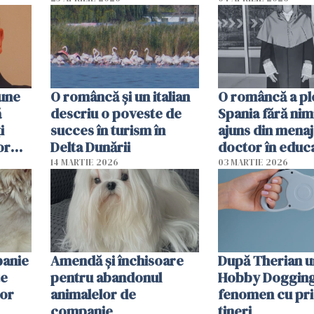
oamenii sunt alt
pune
O româncă și un italian
O româncă a ple
ă
descriu o poveste de
Spania fără nimi
i
succes în turism în
ajuns din mena
or
Delta Dunării
doctor în educ
14 MARTIE 2026
03 MARTIE 2026
panie
Amendă și închisoare
După Therian 
te
pentru abandonul
Hobby Dogging,
lor
animalelor de
fenomen cu pri
companie
tineri