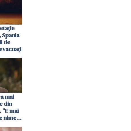
etație
, Spania
ii de
evacuați
ea mai
e din
 ”E mai
e nimeni
”