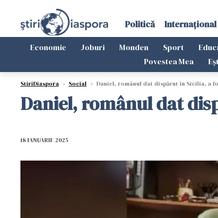
Politică
Internațional
Economie
Joburi
Monden
Sport
Educ
Povestea Mea
Eș
StiriDiaspora
›
Social
›
Daniel, românul dat dispărut în Sicilia, a f
Daniel, românul dat dispă
18 IANUARIE 2025