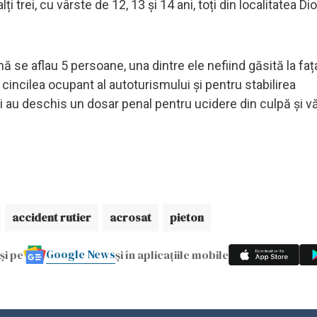
i trei, cu vârste de 12, 13 și 14 ani, toți din localitatea Dio
nă se aflau 5 persoane, una dintre ele nefiind găsită la fața
 cincilea ocupant al autoturismului și pentru stabilirea
știi au deschis un dosar penal pentru ucidere din culpă și 
accident rutier
acrosat
pieton
Google News
și pe
și în aplicațiile mobile