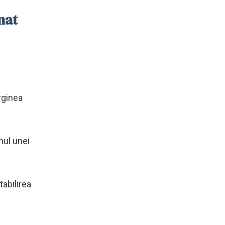
nat
rginea
nul unei
tabilirea