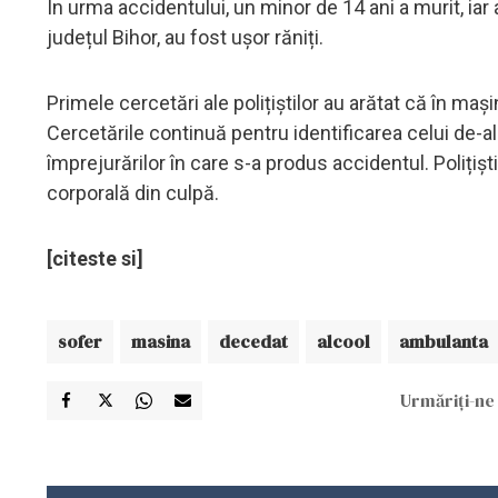
În urma accidentului, un minor de 14 ani a murit, iar alț
județul Bihor, au fost ușor răniți.
Primele cercetări ale polițiștilor au arătat că în mași
Cercetările continuă pentru identificarea celui de-al
împrejurărilor în care s-a produs accidentul. Poliți
corporală din culpă.
[citeste si]
sofer
masina
decedat
alcool
ambulanta
Urmăriți-ne 