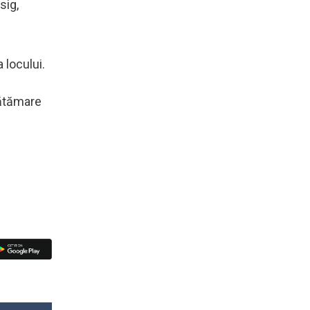
sig,
 locului.
vătămare