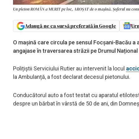
Un pieton ROMÂN a MURIT pe loc, AROȘAT de o mașină. Șoferul nu con
Adaugă-ne ca sursă preferată în Google
Urm
O mașină care circula pe sensul Focșani-Bacău a a
angajase în traversarea străzii pe Drumul Național 
Polițiștii Serviciului Rutier au intervenit la locul
accid
la Ambulanță, a fost declarat decesul pietonului.
Conducătorul auto a fost testat cu aparatul etilotest,
despre un bărbat în vârstă de 50 de ani, din Domneșt