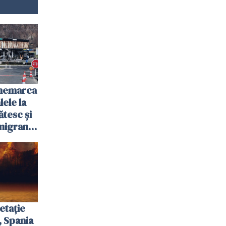
anemarca
ele la
ătesc și
igranții
etație
, Spania