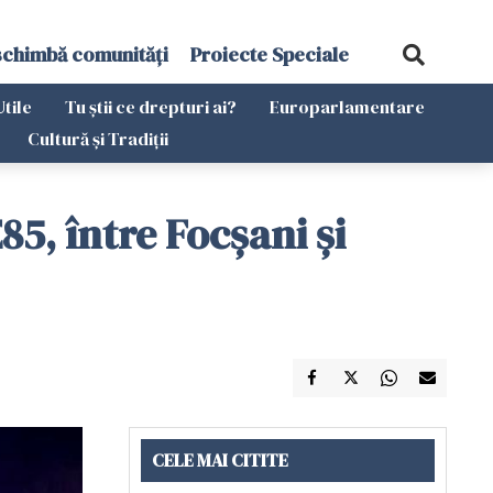
schimbă comunități
Proiecte Speciale
Utile
Tu știi ce drepturi ai?
Europarlamentare
Cultură și Tradiții
85, între Focșani și
CELE MAI CITITE