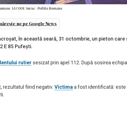
sumase ALCOOL Sursa - Politia Romana
ărește-ne pe Google News
croșat, în această seară, 31 octombrie, un pieton care 
2 E 85 Pufești.
entului rutier
sesizat prin apel 112. După sosirea echipa
 rezultatul fiind negativ.
Victima
a fost identificată: este
i.