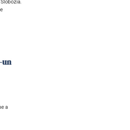
 Slobozia.
re
r-un
ne a