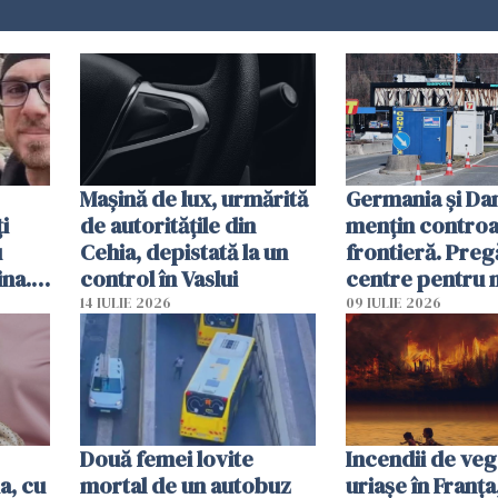
Mașină de lux, urmărită
Germania și D
i
de autoritățile din
mențin controal
u
Cehia, depistată la un
frontieră. Preg
ina.
control în Vaslui
centre pentru m
caută
respinși din UE
14 IULIE 2026
09 IULIE 2026
Două femei lovite
Incendii de veg
a, cu
mortal de un autobuz
uriașe în Franța