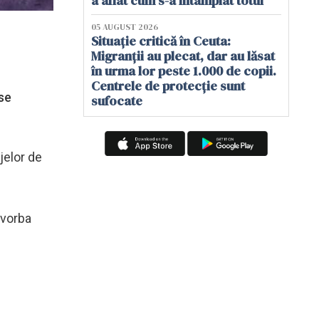
a aflat cum s-a întâmplat totul
05 AUGUST 2026
Situație critică în Ceuta:
Migranții au plecat, dar au lăsat
în urma lor peste 1.000 de copii.
Centrele de protecție sunt
se
sufocate
jelor de
 vorba