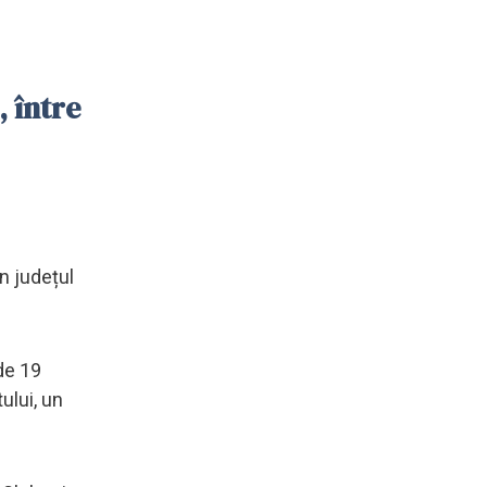
, între
n județul
de 19
ului, un