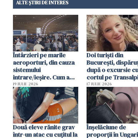
ALTE ȘTIRI DE INTERES
Întârzieri pe marile
Doi turiști din
aeroporturi, din cauza
București, dispăruț
sistemului
după o excursie c
intrare/ieșire. Cum a
cortul pe Transalp
ajuns o femeie să fie
Poliția și familia îi 
19 IULIE 2026
17 IULIE 2026
arestată în Cluj-Napoca
Două eleve rănite grav
Înșelăciune de
într-un atac cu cuțitul la
proporții în Ungari