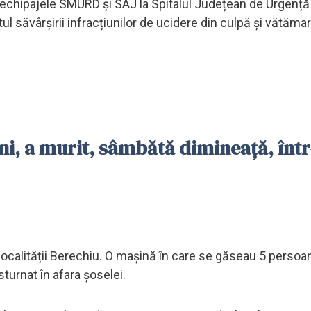
e echipajele SMURD și SAJ la Spitalul Județean de Urgență
l săvârșirii infracțiunilor de ucidere din culpă și vătăma
ni, a murit, sâmbătă dimineață, înt
a localității Berechiu. O mașină în care se găseau 5 persoa
sturnat în afara șoselei.