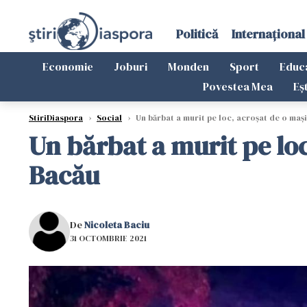
Politică
Internațional
Economie
Joburi
Monden
Sport
Educ
Povestea Mea
Eș
StiriDiaspora
›
Social
›
Un bărbat a murit pe loc, acroșat de o mași
Un bărbat a murit pe loc
Bacău
De
Nicoleta Baciu
31 OCTOMBRIE 2021