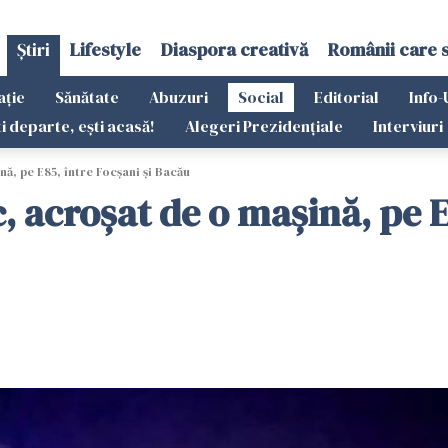
Știri
Lifestyle
Diaspora creativă
Românii care 
ație
Sănătate
Abuzuri
Social
Editorial
Info-
ti departe, ești acasă!
Alegeri Prezidențiale
Interviuri
nă, pe E85, între Focșani și Bacău
, acroșat de o mașină, pe E