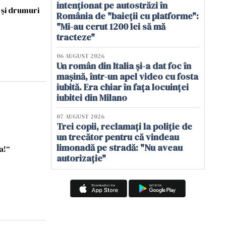
intenționat pe autostrăzi în
 și drumuri
România de "baieții cu platforme":
"Mi-au cerut 1200 lei să mă
tracteze"
06 AUGUST 2026
Un român din Italia și-a dat foc în
mașină, într-un apel video cu fosta
iubită. Era chiar în fața locuinței
iubitei din Milano
07 AUGUST 2026
Trei copii, reclamați la poliție de
un trecător pentru că vindeau
limonadă pe stradă: "Nu aveau
a!“
autorizație"