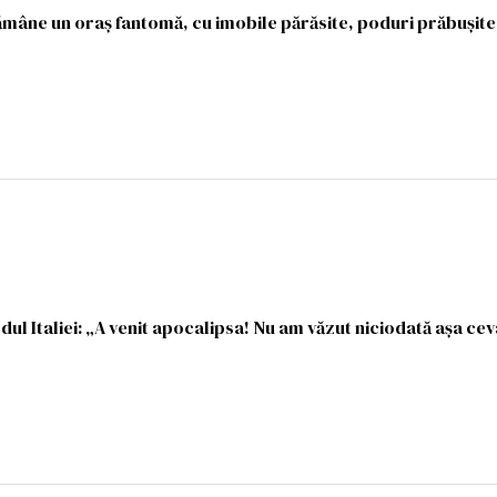
rămâne un oraș fantomă, cu imobile părăsite, poduri prăbușite
l Italiei: „A venit apocalipsa! Nu am văzut niciodată așa cev