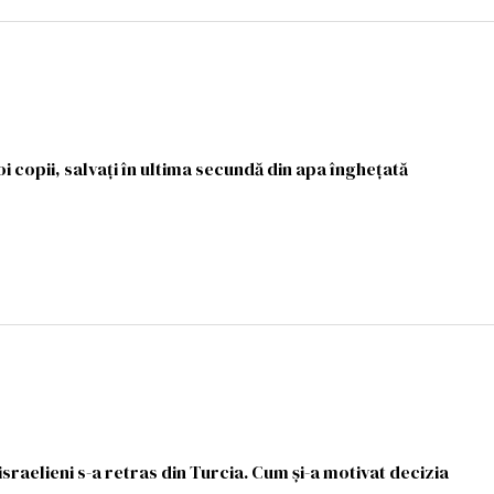
oi copii, salvați în ultima secundă din apa înghețată
israelieni s-a retras din Turcia. Cum și-a motivat decizia