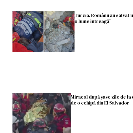
Turcia. Românii au salvat u
o lume întreagă”
Miracol după șase zile de la 
de o echipă din El Salvador