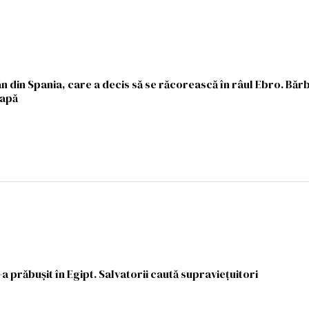
n din Spania, care a decis să se răcorească în râul Ebro. Bărb
 apă
-a prăbușit în Egipt. Salvatorii caută supraviețuitori