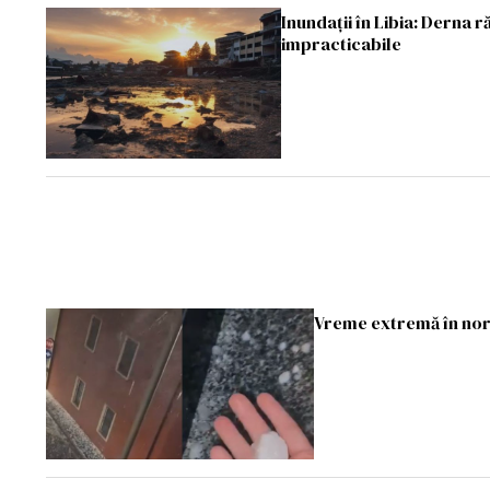
Inundații în Libia: Derna 
impracticabile
Vreme extremă în nordu