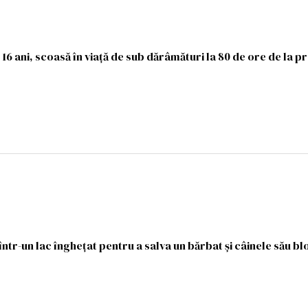
e 16 ani, scoasă în viață de sub dărâmături la 80 de ore de la 
într-un lac înghețat pentru a salva un bărbat și câinele său blo