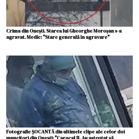
Crima din Onești. Starea lui Gheorghe Moroşan s-a
agravat. Medic: "Stare generală în agravare"
Fotografie ŞOCANTĂ din ultimele clipe ale celor doi
muncitori din Oneşti: "Caracal II. Au aşteptat să