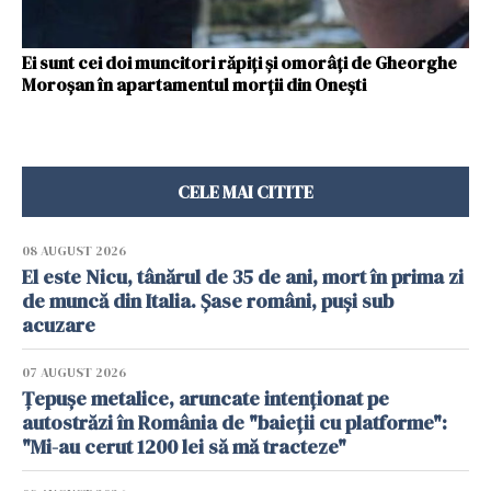
Ei sunt cei doi muncitori răpiţi şi omorâţi de Gheorghe
Moroşan în apartamentul morţii din Oneşti
CELE MAI CITITE
08 AUGUST 2026
El este Nicu, tânărul de 35 de ani, mort în prima zi
de muncă din Italia. Șase români, puși sub
acuzare
07 AUGUST 2026
Țepușe metalice, aruncate intenționat pe
autostrăzi în România de "baieții cu platforme":
"Mi-au cerut 1200 lei să mă tracteze"