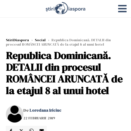
StiriDiaspora
›
Social
›
Republica Dominicană. DETALII din
procesul ROMÂNCEI ARUNCATĂ de la etajul 8 al unui hotel
Republica Dominicană.
DETALII din procesul
ROMÂNCEI ARUNCATĂ de
la etajul 8 al unui hotel
De
Loredana Iriciuc
22 FEBRUARIE 2019