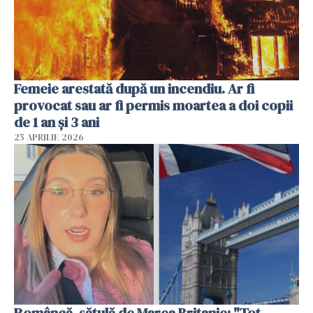
Femeie arestată după un incendiu. Ar fi
provocat sau ar fi permis moartea a doi copii
de 1 an și 3 ani
25 APRILIE 2026
Româncă, sătulă de Marea Britanie: "Tot