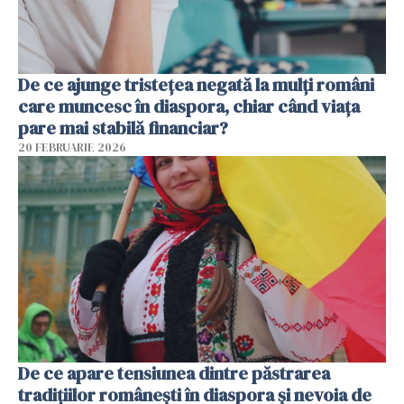
De ce ajunge tristețea negată la mulți români
care muncesc în diaspora, chiar când viața
pare mai stabilă financiar?
20 FEBRUARIE 2026
De ce apare tensiunea dintre păstrarea
tradițiilor românești în diaspora și nevoia de