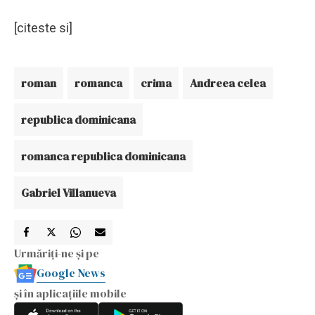
[citeste si]
roman
romanca
crima
Andreea celea
republica dominicana
romanca republica dominicana
Gabriel Villanueva
Urmăriți-ne și pe
Google News
și în aplicațiile mobile