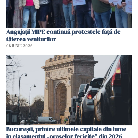
Angajaţii MIPE continuă protestele faţă de
tăierea veniturilor
08 IUNIE 2026
București, printre ultimele capitale din lume
în clasamentul „orașelor fericite” din 2026