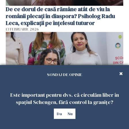
De ce dorul de casă rămâne atât de viu la
românii plecați în diaspora? Psiholog Radu
Leca, explicații pe înțelesul tuturor
13 FEBRUARIE 2026
SONDAJ DE OPINIE
Este important pentru dvs. că circulăm liber în
Viața tot mai scumpă din Spania schimbă
spațiul Schengen, fără control la granițe?
planurile românilor. Mulți se gândesc să
Da
Nu
revină acasă
08 FEBRUARIE 2026