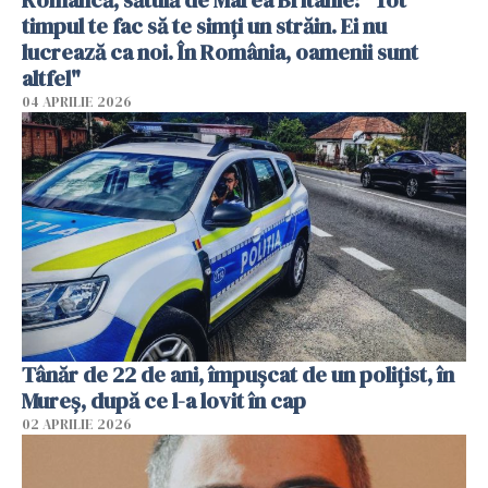
timpul te fac să te simți un străin. Ei nu
lucrează ca noi. În România, oamenii sunt
altfel"
04 APRILIE 2026
Tânăr de 22 de ani, împușcat de un polițist, în
Mureș, după ce l-a lovit în cap
02 APRILIE 2026