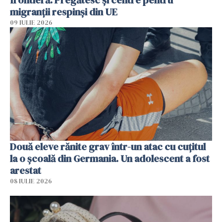
migranții respinși din UE
09 IULIE 2026
Două eleve rănite grav într-un atac cu cuțitul
la o școală din Germania. Un adolescent a fost
arestat
08 IULIE 2026