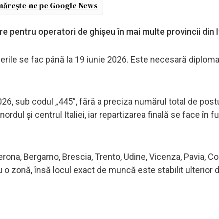
ărește-ne pe Google News
e pentru operatori de ghișeu în mai multe provincii din It
erile se fac până la 19 iunie 2026. Este necesară diploma
6, sub codul „445”, fără a preciza numărul total de post
dul și centrul Italiei, iar repartizarea finală se face în f
Verona, Bergamo, Brescia, Trento, Udine, Vicenza, Pavia, C
u o zonă, însă locul exact de muncă este stabilit ulterior 