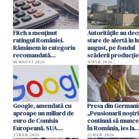
Fitch a menţinut
Autoritățile au dec
ratingul României.
stare de alertă în l
Rămânem în categoria
august, pe fondul
recomandată
scăderii producţie
investiţiilor
energie electrică
01 AUGUST 2026
31 IULIE 2026
Google, amendată cu
Presa din Germani
aproape un miliard de
„Pensionarii noștri
euro de Comisia
continuă să munce
Europeană. SUA
În România, ies la
reacționează
pensie devreme și
23 IULIE 2026
22 IULIE 2026