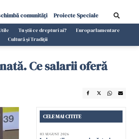
schimbă comunități
Proiecte Speciale
Utile
Tu știi ce drepturi ai?
Europarlamentare
Cultură și Tradiții
ată. Ce salarii oferă
CELE MAI CITITE
03 AUGUST 2026