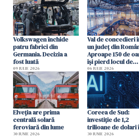
mai lucrează”
Volkswagen închide
Val de concedieri î
patru fabrici din
un județ din Român
Germania. Decizia a
Aproape 150 de o
fost luată
își pierd locul de
muncă, iar viitorul
09 IULIE 2026
06 IULIE 2026
fabrici este incert
Elveția are prima
Coreea de Sud:
centrală solară
investiție de 1,2
feroviară din lume
trilioane de dolari 
30 IUNIE 2026
30 IUNIE 2026