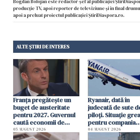
Bogdan Bolojan este redactor-șef al publicației ȘtiriDiaspor
producție TV, apoi reporter de televiziune și în final drumul
apoi a preluat proiectul publicației ȘtiriDiaspora.ro.
ALTE ȘTIRI DE INTERES
Franța pregătește un
Ryanair, dată în
buget de austeritate
judecată de sute d
pentru 2027. Guvernul
piloți. Situație gre
caută economii de
pentru compania
miliarde de euro
aeriană
05 AUGUST 2026
04 AUGUST 2026