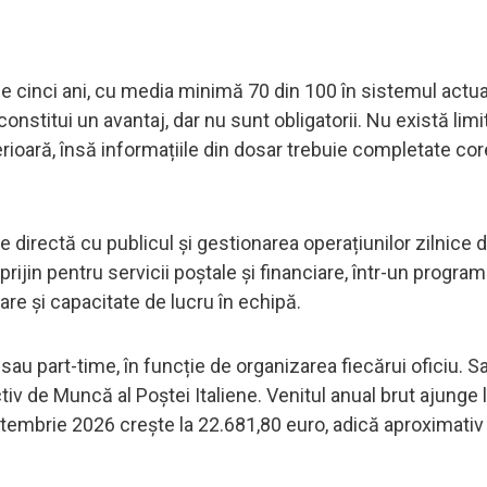
e cinci ani, cu media minimă 70 din 100 în sistemul actua
constitui un avantaj, dar nu sunt obligatorii. Nu există lim
rioară, însă informațiile din dosar trebuie completate cor
irectă cu publicul și gestionarea operațiunilor zilnice di
rijin pentru servicii poștale și financiare, într-un program 
are și capacitate de lucru în echipă.
u part-time, în funcție de organizarea fiecărui oficiu. Sa
iv de Muncă al Poștei Italiene. Venitul anual brut ajunge 
ptembrie 2026 crește la 22.681,80 euro, adică aproximativ