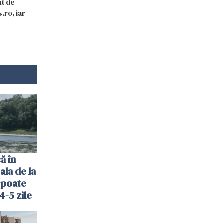
nt de
.ro, iar
ă în
la de la
 poate
4-5 zile