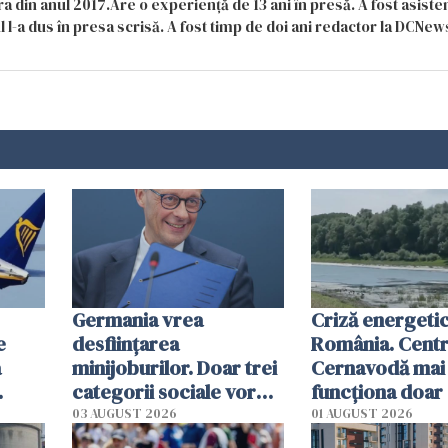
a din anul 2017.Are o experiență de 13 ani în presă. A fost asiste
 l-a dus în presa scrisă. A fost timp de doi ani redactor la DCNews
Germania vrea
Criză energetic
e
desființarea
România. Centra
a
minijoburilor. Doar trei
Cernavodă mai
categorii sociale vor
funcționa doar 
mai putea să le
03 AUGUST 2026
01 AUGUST 2026
păstreze