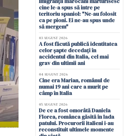
Imigranții marocani mărturisesc
cine le-a spus să intre pe
teritoriu spaniol: "Ne-au folosit
ca pe pioni. Ei ne-au spus unde
să mergem"
03 AUGUST 2026
A fost făcută publică identitatea
celor șapte decedați în
accidentul din Italia, cel mai
grav din ultimii ani
04 AUGUST 2026
Cine era Marian, românul de
numai 19 ani care a murit pe
câmp în Italia
05 AUGUST 2026
De ce a fost omorâtă Daniela
Florea, românca găsită în lada
patului. Procurorii italieni i-au
reconstituit ultimele momente
din viață