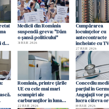
retat
Medicii din România
Cumpărarea
una
suspendă greva: "Dăm
locuinţelor cu
o șansă politicului"
antecontracte
i de
încheiate cu T
31 IULIE 2026
prelungită până
27 IULIE 2026
septembrie
a:
România, printre ţările
Concediu medi
UE cu cele mai mari
parțial în Germ
ască.
scumpiri ale
Angajații vor p
carburanţilor în luna
lucra câteva or
 nu
iunie 2026
dacă sunt în
22 IULIE 2026
10 IULIE 2026