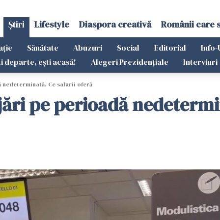
Știri
Lifestyle
Diaspora creativă
Românii care 
ație
Sănătate
Abuzuri
Social
Editorial
Info-
ti departe, ești acasă!
Alegeri Prezidențiale
Interviuri
ă nedeterminată. Ce salarii oferă
jări pe perioadă nedetermin