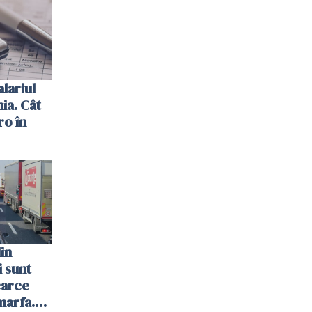
e muncă
alariul
ia. Cât
ro în
in
 sunt
carce
marfa.