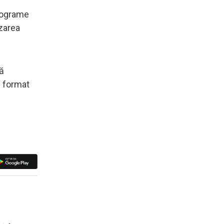
programe
izarea
să
n format