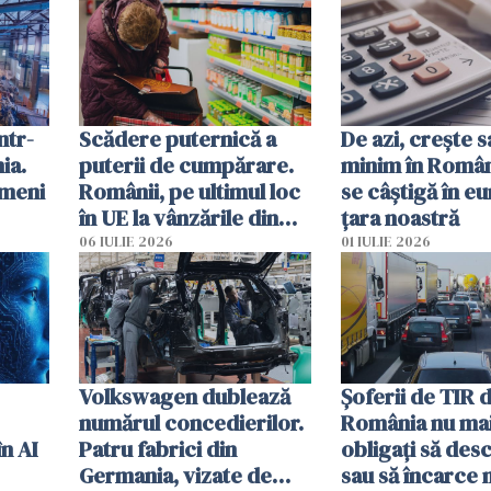
incapacitate d
ntr-
Scădere puternică a
De azi, crește s
ia.
puterii de cumpărare.
minim în Român
ameni
Românii, pe ultimul loc
se câștigă în eu
în UE la vânzările din
țara noastră
 unei
magazine
06 IULIE 2026
01 IULIE 2026
Volkswagen dublează
Șoferii de TIR d
numărul concedierilor.
România nu mai
în AI
Patru fabrici din
obligați să des
Germania, vizate de
sau să încarce 