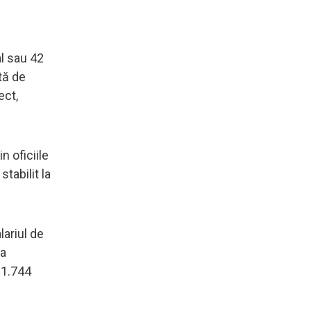
l sau 42
ită de
ect,
n oficiile
stabilit la
lariul de
la
 1.744