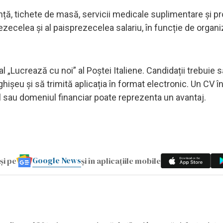
nță, tichete de masă, servicii medicale suplimentare și 
rezecelea și al paisprezecelea salariu, în funcție de organ
al „Lucrează cu noi” al Poștei Italiene. Candidații trebuie 
șeu și să trimită aplicația în format electronic. Un CV î
cul sau domeniul financiar poate reprezenta un avantaj.
Google News
și pe
și în aplicațiile mobile