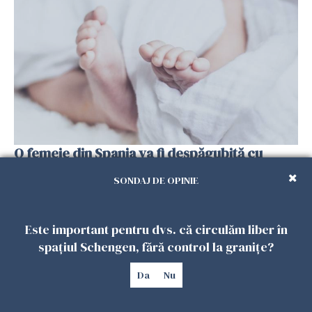
O femeie din Spania va fi despăgubită cu
peste 13 milioane de euro pentru neglijenţă
SONDAJ DE OPINIE
medicală în timpul naşterii
04 MAI 2026
Este important pentru dvs. că circulăm liber în
spațiul Schengen, fără control la granițe?
Da
Nu