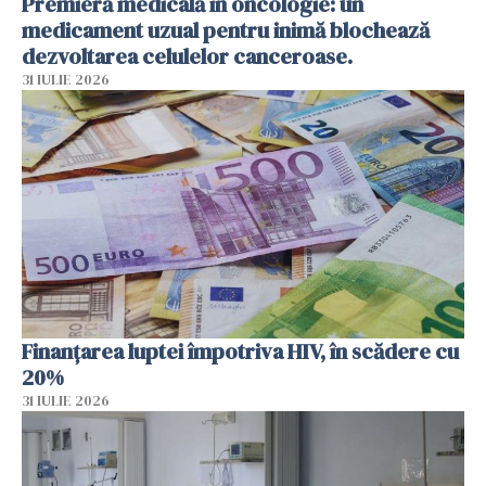
Premieră medicală în oncologie: un
medicament uzual pentru inimă blochează
dezvoltarea celulelor canceroase.
31 IULIE 2026
Finanțarea luptei împotriva HIV, în scădere cu
20%
31 IULIE 2026