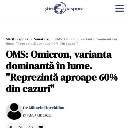
StiriDiaspora
›
Sanatate
›
OMS: Omicron, varianta dominantă în
lume. "Reprezintă aproape 60% din cazuri"
OMS: Omicron, varianta
dominantă în lume.
"Reprezintă aproape 60%
din cazuri"
De
Mihaela Horchidan
13 IANUARIE 2022