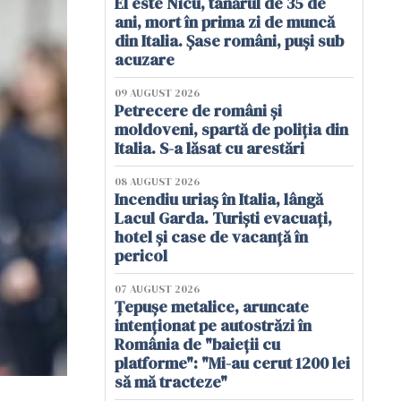
El este Nicu, tânărul de 35 de
ani, mort în prima zi de muncă
din Italia. Șase români, puși sub
acuzare
09 AUGUST 2026
Petrecere de români și
moldoveni, spartă de poliția din
Italia. S-a lăsat cu arestări
08 AUGUST 2026
Incendiu uriaș în Italia, lângă
Lacul Garda. Turiști evacuați,
hotel și case de vacanță în
pericol
07 AUGUST 2026
Țepușe metalice, aruncate
intenționat pe autostrăzi în
România de "baieții cu
platforme": "Mi-au cerut 1200 lei
să mă tracteze"