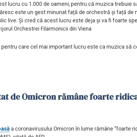
t lucru cu 1.000 de oameni, pentru că muzica trebuie să
măresc este un gest minunat față de orchestră și față de
ic live. Și cred că acest lucru este deja și va fi foarte spe
ijorul Orchestrei Filarmonicii din Viena
ui, pentru care cel mai important lucru este ca muzica să 
tat de Omicron rămâne foarte ridic
oasă
a coronavirusului Omicron în lume rămâne "foarte rid
MS), citată de AFP.