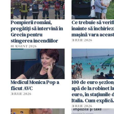
Pompierii români,
Ce trebuie să verif
pregătiţi să intervină în
înainte să închiriez
Grecia pentru
mașină vara aceas
stingerea incendiilor
31 IULIE 2026
01 AUGUST 2026
Medicul Monica Pop a
100 de euro șezlong
făcut AVC
apă de la robinet l
euro, în stațiunile 
31 IULIE 2026
Italia. Cum explică
autoritățile
31 IULIE 2026