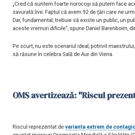
„Cred că suntem foarte norocoși să putem face aces
savurată live. Faptul că avem 92 de țări care ne ur
Dar, fundamental, trebuie să existe un public, un publ
aceste vremuri dificile", spune Daniel Barenboim, dir
Pe scurt, nu este scenariul ideal, potrivit maestrul
să răsune în celebra Sală de Aur din Viena.
OMS avertizează: "Riscul prezen
Riscul reprezentat de
varianta extrem de contagi
anunţat miercuri Organizaţia Mondială a Sănătăţii (O