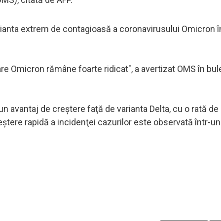
rianta extrem de contagioasă a coronavirusului Omicron 
are Omicron rămâne foarte ridicat", a avertizat OMS în bul
n avantaj de creştere faţă de varianta Delta, cu o rată de 
eştere rapidă a incidenţei cazurilor este observată într-