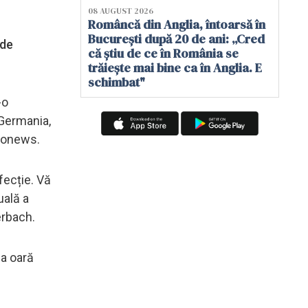
08 AUGUST 2026
Româncă din Anglia, întoarsă în
București după 20 de ani: „Cred
 de
că știu de ce în România se
trăiește mai bine ca în Anglia. E
schimbat"
-o
 Germania,
uronews.
fecție. Vă
uală a
erbach.
ua oară