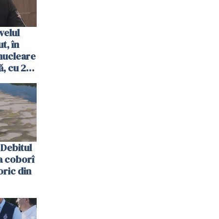
velul
t, în
nucleare
, cu 2
 trecută
Debitul
a coborî
oric din