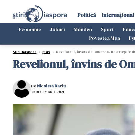
Politică
Internațional
Economie
Joburi
Monden
Sport
Educ
Povestea Mea
Eș
StiriDiaspora
›
Știri
›
Revelionul, învins de Omicron. Restricțiile du
Revelionul, învins de Om
De
Nicoleta Baciu
30 DECEMBRIE 2021