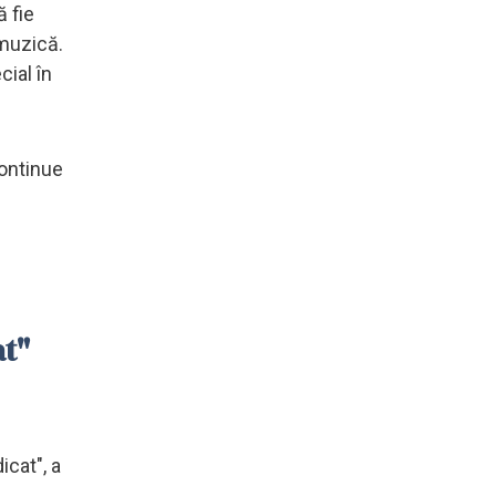
 fie
 muzică.
cial în
continue
at"
icat", a