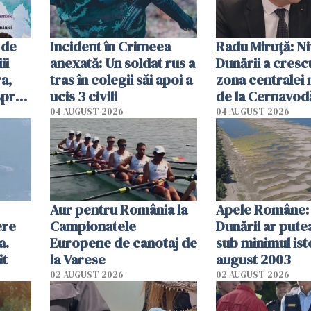
 de
Incident în Crimeea
Radu Miruţă: Ni
ii
anexată: Un soldat rus a
Dunării a crescu
a,
tras în colegii săi apoi a
zona centralei 
spre
ucis 3 civili
de la Cernavodă
olum
cm faţă de ziua
04 AUGUST 2026
04 AUGUST 2026
Aur pentru România la
Apele Române: 
ere
Campionatele
Dunării ar pute
a.
Europene de canotaj de
sub minimul ist
it
la Varese
august 2003
02 AUGUST 2026
02 AUGUST 2026