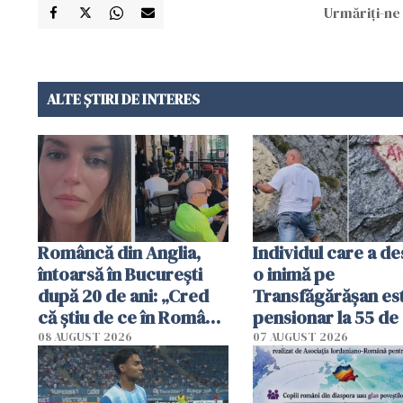
Urmăriți-ne 
ALTE ȘTIRI DE INTERES
Româncă din Anglia,
Individul care a d
întoarsă în București
o inimă pe
după 20 de ani: „Cred
Transfăgărășan es
că știu de ce în România
pensionar la 55 de 
se trăiește mai bine ca
Poliția l-a identific
08 AUGUST 2026
07 AUGUST 2026
în Anglia. E schimbat"