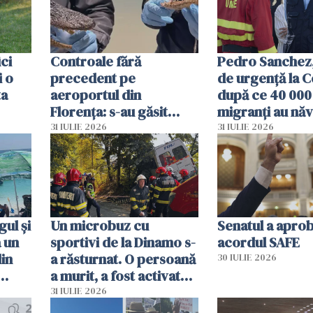
ici
Controale fără
Pedro Sanchez, 
i o
precedent pe
de urgență la C
ta
aeroportul din
după ce 40 000
Florența: s-au găsit
migranți au năv
capete de aligator și o
teritoriul spani
31 IULIE 2026
31 IULIE 2026
sumă imensă de bani
mobiliza toate
resursele"
ul și
Un microbuz cu
Senatul a apro
a un
sportivi de la Dinamo s-
acordul SAFE
din
a răsturnat. O persoană
30 IULIE 2026
a murit, a fost activat
planul roșu de
31 IULIE 2026
intervenție