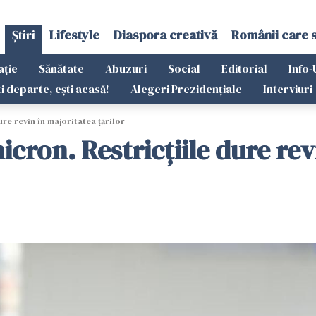
Știri
Lifestyle
Diaspora creativă
Românii care 
ație
Sănătate
Abuzuri
Social
Editorial
Info-
ti departe, ești acasă!
Alegeri Prezidențiale
Interviuri
re revin în majoritatea țărilor
icron. Restricțiile dure rev