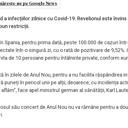
ărește-ne pe Google News
 infecțiilor zilnice cu Covid-19. Revelionul este învins
un restricții.
r în Spania, pentru prima dată, peste 100.000 de cazuri într
fectate într-o singură zi, cu o rată de pozitivare de 9,52%.
 limita de 10 persoane pentru întâlnirile private, conform e
ă în zilele de Anul Nou, pentru a nu facilita răspândirea in
ă puneți în pericol unii pe alții, deoarece, cu incidența act
 aflăm", face apel ministrul german al sănătății, Karl Laut
aimosul său concert de Anul Nou nu va rămâne pentru a do
i.