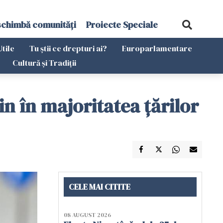
schimbă comunități
Proiecte Speciale
Utile
Tu știi ce drepturi ai?
Europarlamentare
Cultură și Tradiții
in în majoritatea țărilor
CELE MAI CITITE
08 AUGUST 2026