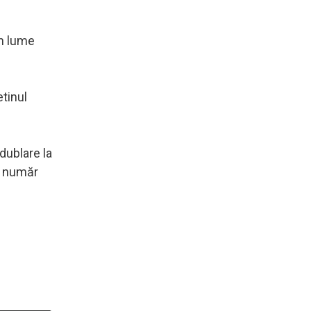
în lume
etinul
dublare la
un număr