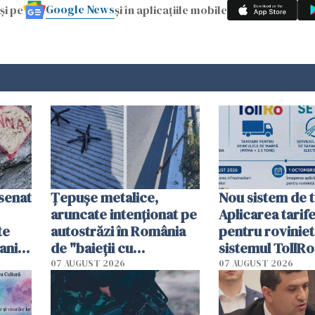
Google News
și pe
și în aplicațiile mobile
esenat
Țepușe metalice,
Nou sistem de t
aruncate intenționat pe
Aplicarea tarif
te
autostrăzi în România
pentru roviniet
ani.
de "baieții cu
sistemul TollRo
at
platforme": "Mi-au
începe la 1 oct
07 AUGUST 2026
07 AUGUST 2026
cerut 1200 lei să mă
tracteze"