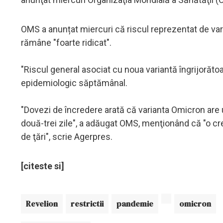
OMS a anunțat miercuri că riscul reprezentat de va
rămâne "foarte ridicat".
"Riscul general asociat cu noua variantă îngrijorăto
epidemiologic săptămânal.
"Dovezi de încredere arată că varianta Omicron are u
două-trei zile", a adăugat OMS, menţionând că "o cr
de ţări", scrie Agerpres.
[citeste si]
Revelion
restrictii
pandemie
omicron