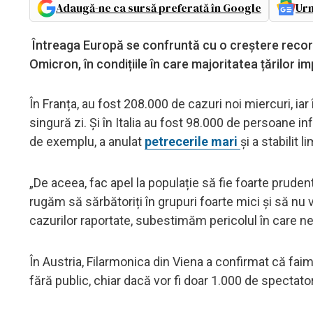
Adaugă-ne ca sursă preferată în Google
Urm
Întreaga Europă se confruntă cu o creștere record a
Omicron, în condițiile în care majoritatea țărilor imp
În Franța, au fost 208.000 de cazuri noi miercuri, ia
singură zi. Și în Italia au fost 98.000 de persoane in
de exemplu, a anulat
petrecerile mari
și a stabilit
„De aceea, fac apel la populație să fie foarte prudent
rugăm să sărbătoriți în grupuri foarte mici și să nu v
cazurilor raportate, subestimăm pericolul în care ne
În Austria, Filarmonica din Viena a confirmat că f
fără public, chiar dacă vor fi doar 1.000 de spectator