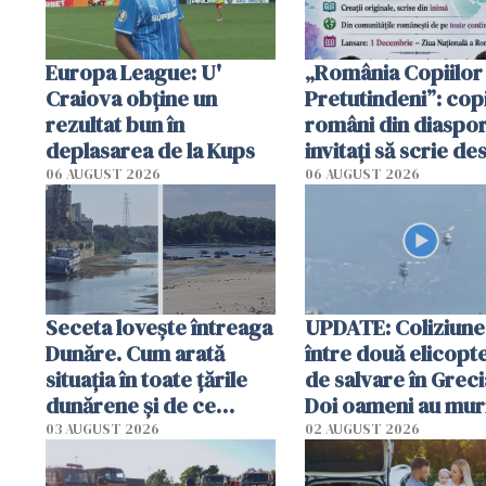
Europa League: U'
„România Copiilor
Craiova obține un
Pretutindeni”: copi
rezultat bun în
români din diaspor
deplasarea de la Kups
invitați să scrie de
România într-un v
06 AUGUST 2026
06 AUGUST 2026
special
Seceta lovește întreaga
UPDATE: Coliziune
Dunăre. Cum arată
între două elicopt
situația în toate țările
de salvare în Greci
dunărene și de ce
Doi oameni au mur
România resimte
03 AUGUST 2026
02 AUGUST 2026
efectele, deși a plouat
în iulie