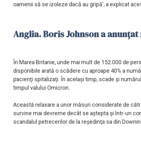
oamenii să se izoleze dacă au gripă', a explicat ace
Anglia. Boris Johnson a anunţat r
În Marea Britanie, unde mai mult de 152.000 de pe
disponibile arată o scădere cu aproape 40% a număru
pacienţi spitalizaţi. În același timp, scade şi numărul 
timpul valului Omicron.
Această relaxare a unor măsuri considerate de către 
survine mai devreme decât se aştepta şi într-un con
scandalul petrecerilor de la reşedinţa sa din Downin