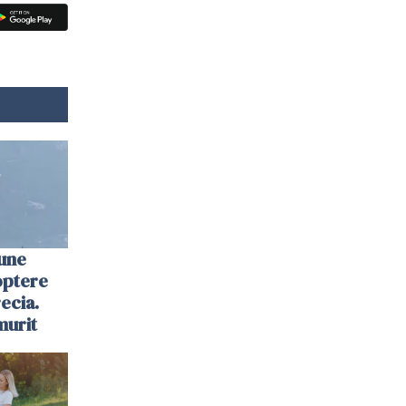
une
optere
ecia.
murit