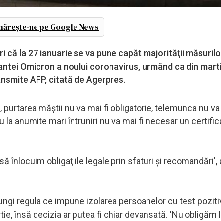
ărește-ne pe Google News
i că la 27 ianuarie se va pune capăt majorităţii măsurilo
iantei Omicron a noului coronavirus, urmând ca din mart
ansmite AFP, citată de Agerpres.
e, purtarea măştii nu va mai fi obligatorie, telemunca nu va 
 la anumite mari întruniri nu va mai fi necesar un certifica
ă înlocuim obligaţiile legale prin sfaturi şi recomandări', 
lungi regula ce impune izolarea persoanelor cu test pozitiv
ie, însă decizia ar putea fi chiar devansată. 'Nu obligăm 