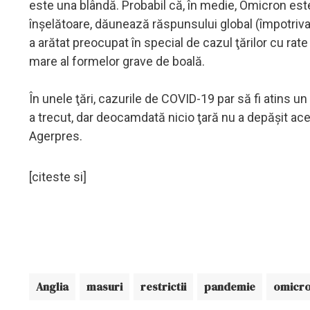
este una blândă. Probabil că, în medie, Omicron est
înşelătoare, dăunează răspunsului global (împotriva 
a arătat preocupat în special de cazul ţărilor cu rat
mare al formelor grave de boală.
În unele ţări, cazurile de COVID-19 par să fi atins u
a trecut, dar deocamdată nicio ţară nu a depăşit ac
Agerpres.
[citeste si]
Anglia
masuri
restrictii
pandemie
omicr