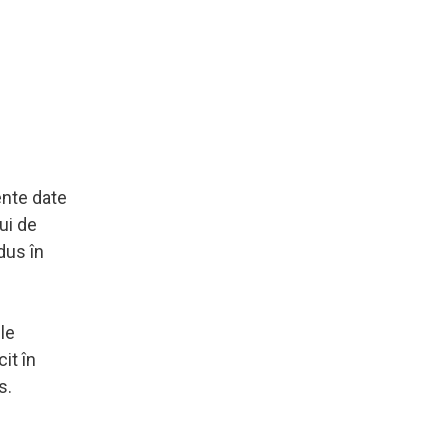
ente date
ui de
edus în
le
it în
s.