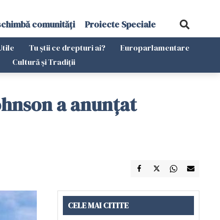
schimbă comunități
Proiecte Speciale
Utile
Tu știi ce drepturi ai?
Europarlamentare
Cultură și Tradiții
ohnson a anunţat
CELE MAI CITITE