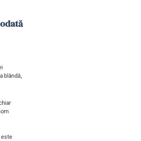
iodată
ei
a blândă,
chiar
anom
 este