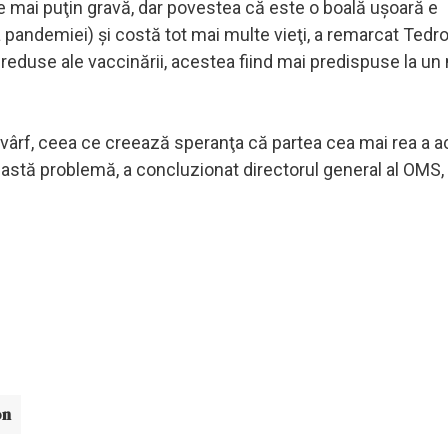
e mai puţin gravă, dar povestea că este o boală uşoară e
pandemiei) şi costă tot mai multe vieţi, a remarcat Tedro
e reduse ale vaccinării, acestea fiind mai predispuse la u
n vârf, ceea ce creează speranţa că partea cea mai rea a a
eastă problemă, a concluzionat directorul general al OMS,
on