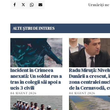
Urmăriți-ne 
ALTE ȘTIRI DE INTERES
Incident în Crimeea
Radu Miruţă: Nivel
anexată: Un soldat rus a
Dunării a crescut, 
tras în colegii săi apoi a
zona centralei nuc
ucis 3 civili
de la Cernavodă, c
cm faţă de ziua tr
04 AUGUST 2026
04 AUGUST 2026