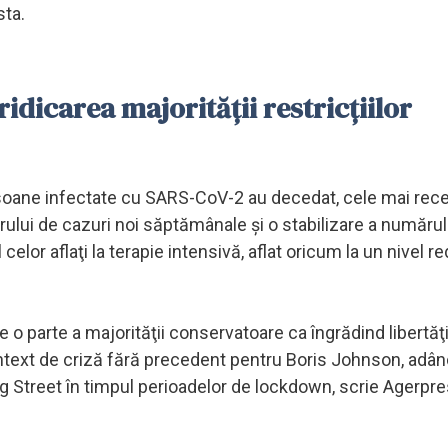
sta.
idicarea majorităţii restricţiilor
rsoane infectate cu SARS-CoV-2 au decedat, cele mai rec
lui de cazuri noi săptămânale şi o stabilizare a numărul
celor aflaţi la terapie intensivă, aflat oricum la un nivel r
o parte a majorităţii conservatoare ca îngrădind libertăţi
text de criză fără precedent pentru Boris Johnson, adânc
g Street în timpul perioadelor de lockdown, scrie Agerpre