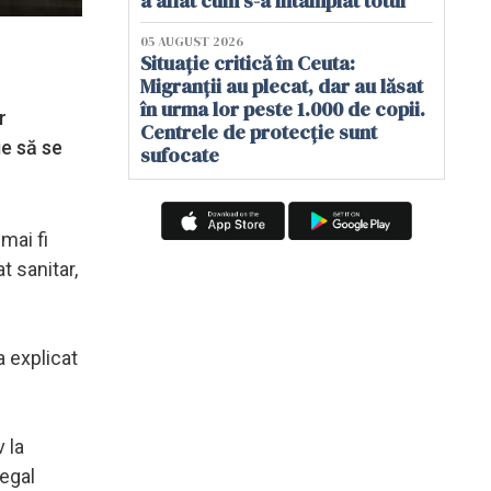
a aflat cum s-a întâmplat totul
05 AUGUST 2026
Situație critică în Ceuta:
Migranții au plecat, dar au lăsat
în urma lor peste 1.000 de copii.
r
Centrele de protecție sunt
ie să se
sufocate
mai fi
t sanitar,
a explicat
 la
legal