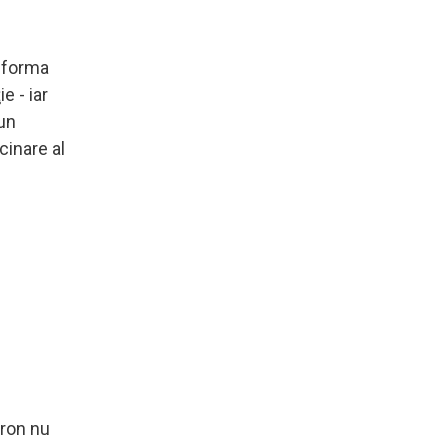
sforma
e - iar
 un
cinare al
cron nu