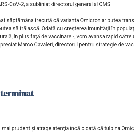
ARS-CoV-2, a subliniat directorul general al OMS.
at săptămâna trecută că varianta Omicron ar putea tran
ea să trăiască. Odată cu creşterea imunităţii în populaţi
rală, în plus faţă de vaccinare -, vom avansa rapid către
preciat Marco Cavaleri, directorul pentru strategie de vac
 terminat
 mai prudent şi atrage atenţia încă o dată că tulpina Omi