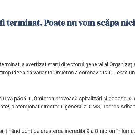
fi terminat. Poate nu vom scăpa nic
rminat, a avertizat marţi directorul general al Organizaţi
timp ideea că varianta Omicron a coronavirusului este un
vă păcăliţi, Omicron provoacă spitalizări şi decese, şi 
ate!, a atenţionat directorul general al OMS, Tedros Adh
i, ţinând cont de creşterea incredibilă a Omicron în lume,