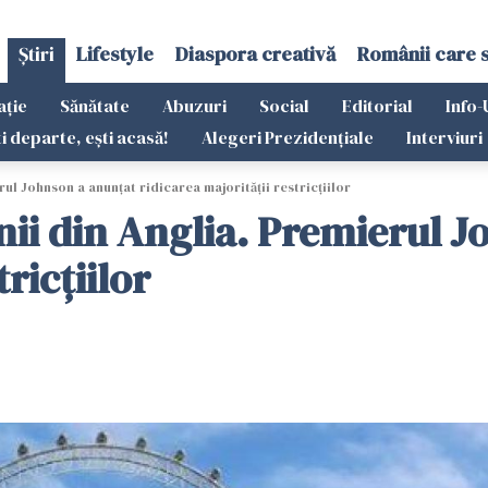
Știri
Lifestyle
Diaspora creativă
Românii care 
ație
Sănătate
Abuzuri
Social
Editorial
Info-
ti departe, ești acasă!
Alegeri Prezidențiale
Interviuri
ul Johnson a anunţat ridicarea majorităţii restricţiilor
ii din Anglia. Premierul J
ricţiilor