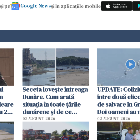
Google News
și pe
și în aplicațiile mobile
ul
Seceta lovește întreaga
UPDATE: Colizi
în
Dunăre. Cum arată
între două elic
leare
situația în toate țările
de salvare în Gr
u 2
dunărene și de ce
Doi oameni au 
ecută
România resimte
03 AUGUST 2026
02 AUGUST 2026
efectele, deși a plouat
în iulie