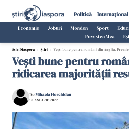
Politică
Internațional
Economie
Joburi
Monden
Sport
Educ
Povestea Mea
Eș
StiriDiaspora
›
Știri
›
Vești bune pentru românii din Anglia. Premier
Vești bune pentru român
ridicarea majorităţii rest
De
Mihaela Horchidan
19 IANUARIE 2022