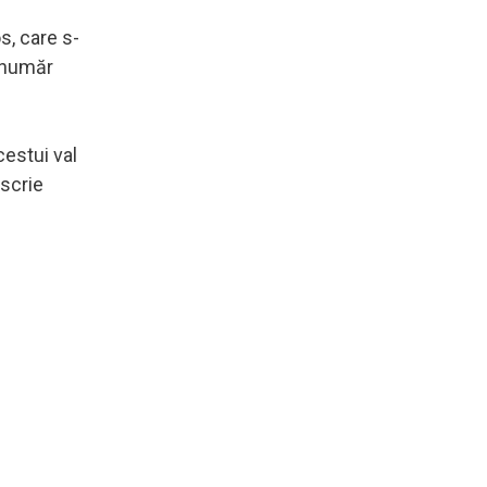
s, care s-
n număr
cestui val
 scrie