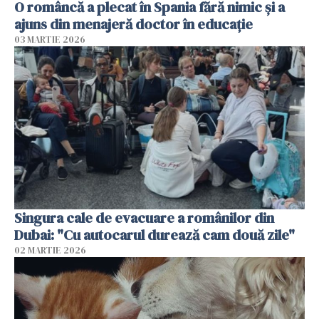
O româncă a plecat în Spania fără nimic și a
ajuns din menajeră doctor în educație
03 MARTIE 2026
Singura cale de evacuare a românilor din
Dubai: "Cu autocarul durează cam două zile"
02 MARTIE 2026