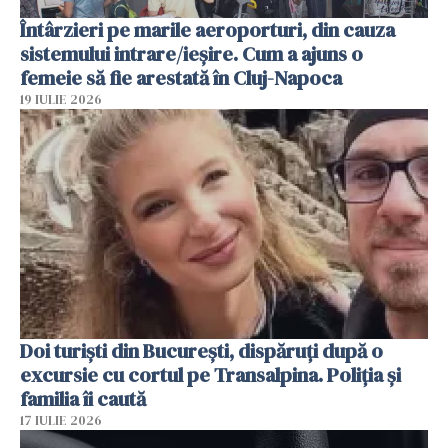
Întârzieri pe marile aeroporturi, din cauza
sistemului intrare/ieșire. Cum a ajuns o
femeie să fie arestată în Cluj-Napoca
19 IULIE 2026
Doi turiști din București, dispăruți după o
excursie cu cortul pe Transalpina. Poliția și
familia îi caută
17 IULIE 2026