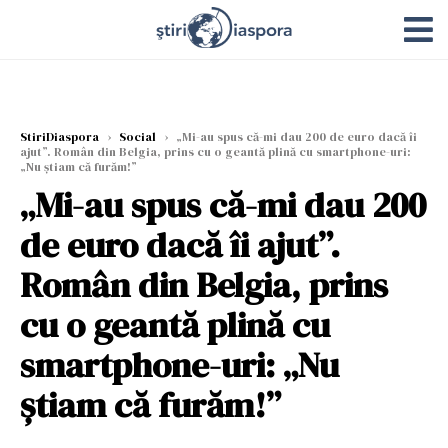
StiriDiaspora
›
Social
›
„Mi-au spus că-mi dau 200 de euro dacă îi
ajut”. Român din Belgia, prins cu o geantă plină cu smartphone-uri:
„Nu știam că furăm!”
„Mi-au spus că-mi dau 200
de euro dacă îi ajut”.
Român din Belgia, prins
cu o geantă plină cu
smartphone-uri: „Nu
știam că furăm!”