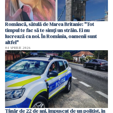
Româncă, sătulă de Marea Britanie: "Tot
timpul te fac să te simți un străin. Ei nu
lucrează ca noi. În România, oamenii sunt
altfel"
04 APRILIE 2026
Tânăr de 22 de ani, împușcat de un polițist, în