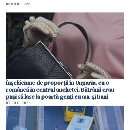
08 IULIE 2026
Înșelăciune de proporții în Ungaria, cu o
româncă în centrul anchetei. Bătrânii erau
puși să lase la poartă genți cu aur și bani
07 IULIE 2026