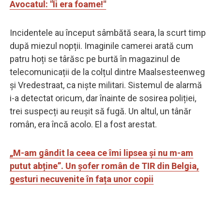
Avocatul: "Îi era foame!"
Incidentele au început sâmbătă seara, la scurt timp
după miezul nopții. Imaginile camerei arată cum
patru hoți se târăsc pe burtă în magazinul de
telecomunicații de la colțul dintre Maalsesteenweg
și Vredestraat, ca niște militari. Sistemul de alarmă
i-a detectat oricum, dar înainte de sosirea poliției,
trei suspecți au reușit să fugă. Un altul, un tânăr
român, era încă acolo. El a fost arestat.
„M-am gândit la ceea ce îmi lipsea și nu m-am
putut abține”. Un șofer român de TIR din Belgia,
gesturi necuvenite în fața unor copii