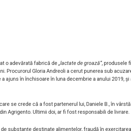
nat o adevărată fabrică de
„lactate de groază”
, produsele f
ni. Procurorul Gloria Andreoli a cerut punerea sub acuzare
e a ajuns în închisoare în luna decembrie a anului 2019, și 
are se crede că a fost partenerul lui, Daniele B., în vârst
, din Agrigento. Ultimii doi, ar fi fost responsabili de livrare.
e de substanțe destinate alimentelor, fraudă în exercitare