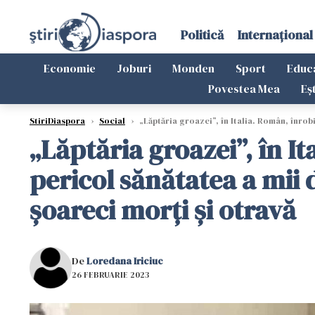
Politică
Internațional
Economie
Joburi
Monden
Sport
Educ
Povestea Mea
Eș
StiriDiaspora
›
Social
›
„Lăptăria groazei”, în Italia. Român, înrobi
„Lăptăria groazei”, în It
pericol sănătatea a mii 
șoareci morți și otravă
De
Loredana Iriciuc
26 FEBRUARIE 2023