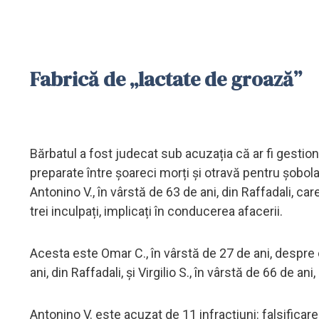
Fabrică de „lactate de groază”
Bărbatul a fost judecat sub acuzația că ar fi gestio
preparate între șoareci morți și otravă pentru șobola
Antonino V., în vârstă de 63 de ani, din Raffadali, car
trei inculpați, implicați în conducerea afacerii.
Acesta este Omar C., în vârstă de 27 de ani, despre c
ani, din Raffadali, și Virgilio S., în vârstă de 66 de ani
Antonino V. este acuzat de 11 infracțiuni: falsificar