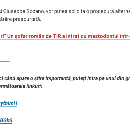
 și Giuseppe Sodano, vor putea solicita o procedură altern
tărâre prescurtată.
!” Un șofer român de TIR a intrat cu mastodontul într
-----
ci când apare o știre importantă, puteți intra pe unul din g
următoarele linkuri:
wytbimH
lBGk6