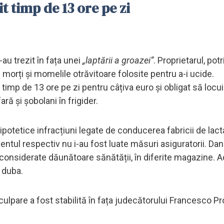
t timp de 13 ore pe zi
-au trezit în fața unei
„laptării a groazei”
. Proprietarul, potr
i morți și momelile otrăvitoare folosite pentru a-i ucide.
 timp de 13 ore pe zi pentru câțiva euro și obligat să locui
ară și șobolani în frigider.
ipotetice infracțiuni legate de conducerea fabricii de lact
ntul respectiv nu i-au fost luate măsuri asiguratorii. Dani
considerate dăunătoare sănătății, în diferite magazine. A
u duba.
culpare a fost stabilită în fața judecătorului Francesco 