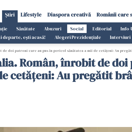
Știri
Lifestyle
Diaspora creativă
Românii care 
ație
Sănătate
Abuzuri
Social
Editorial
Info-
ti departe, ești acasă!
Alegeri Prezidențiale
Interviuri
t de doi patroni care au pus în pericol sănătatea a mii de cetățeni: Au pregăt
alia. Român, înrobit de doi
de cetățeni: Au pregătit br