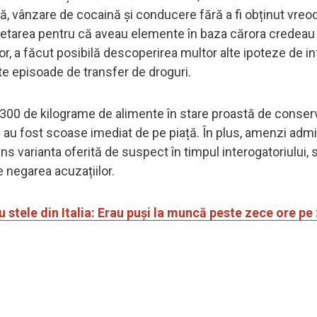
lă, vânzare de cocaină și conducere fără a fi obținut vreo
cetarea pentru că aveau elemente în baza cărora credeau
or, a făcut posibilă descoperirea multor alte ipoteze de in
ite episoade de transfer de droguri.
te 300 de kilograme de alimente în stare proastă de conser
 au fost scoase imediat de pe piață. În plus, amenzi admi
s varianta oferită de suspect în timpul interogatoriului, s
 negarea acuzațiilor.
u stele din Italia: Erau puși la muncă peste zece ore pe 