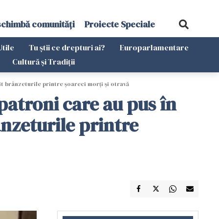
schimbă comunități
Proiecte Speciale
Utile
Tu știi ce drepturi ai?
Europarlamentare
Cultură și Tradiții
it brânzeturile printre șoareci morți și otravă
 patroni care au pus în
ânzeturile printre