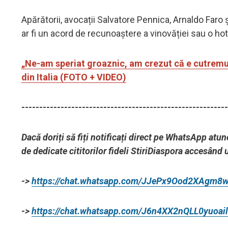
Apărătorii, avocații Salvatore Pennica, Arnaldo Faro
ar fi un acord de recunoaștere a vinovăției sau o ho
„Ne-am speriat groaznic, am crezut că e cutremur
din Italia (FOTO + VIDEO)
----------------------------------------------------------
Dacă doriți să fiți notificați direct pe WhatsApp atun
de dedicate cititorilor fideli StiriDiaspora accesând 
->
https://chat.whatsapp.com/JJePx9Ood2XAgm8
->
https://chat.whatsapp.com/J6n4XX2nQLL0yuoai