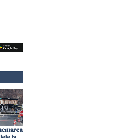
anemarca
ele la