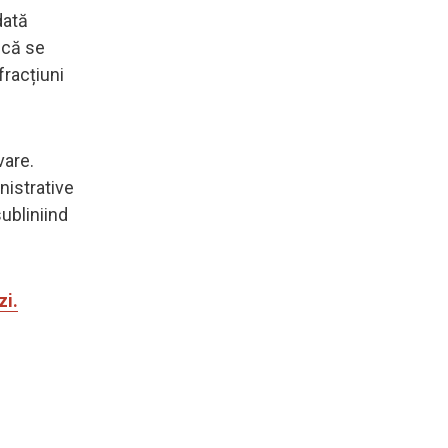
dată
 că se
fracțiuni
vare.
nistrative
ubliniind
zi.