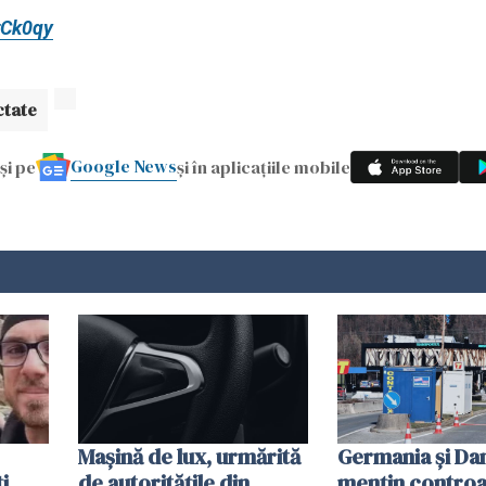
rCk0qy
ctate
Google News
și pe
și în aplicațiile mobile
Mașină de lux, urmărită
Germania și D
i
de autoritățile din
mențin controal