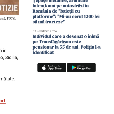
Țepușe metalice, aruncate
intenționat pe autostrăzi în
România de "baieții cu
platforme": "Mi-au cerut 1200 lei
travă. FOTO:
să mă tracteze"
07 AUGUST 2026
Individul care a desenat o inimă
pe Transfăgărășan este
pensionar la 55 de ani. Poliția l-a
ă în
identificat
, Sicilia,
umătate:
ort