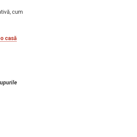
ativă, cum
-o casă
rupurile