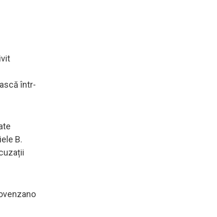
ivit
ască într-
ate
ele B.
cuzații
Provenzano