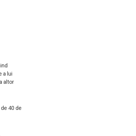
iind
 a lui
a altor
ă de 40 de
a