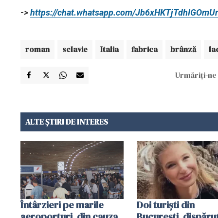
->
https://chat.whatsapp.com/Jb6xHKTjTdhIGOmU
roman
sclavie
Italia
fabrica
brânză
la
Urmăriți-ne 
ALTE ȘTIRI DE INTERES
Întârzieri pe marile
Doi turiști din
aeroporturi, din cauza
București, dispăruț