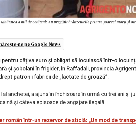
 sănătatea a mii de cetățeni: Au pregătit brânzeturile printre șoareci morți și o
ărește-ne pe Google News
pentru câțiva euro și obligat să locuiască într-o locuinț
ară și șobolani în frigider, în Raffadali, provincia Agrigento
drept patronii fabricii de „lactate de groază”.
l al anchetei, a ajuns în închisoare în urmă cu trei ani și j
ocaină și câteva episoade de angajare ilegală.
fer român într-un rezervor de sticlă: „Un mod de transp