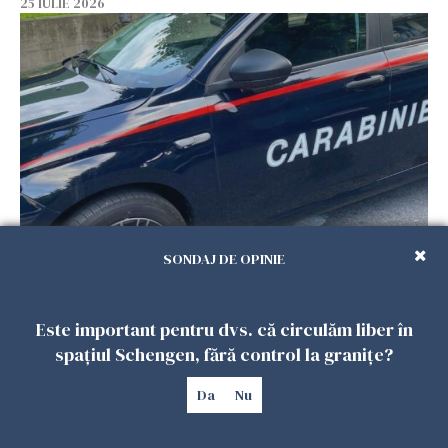
25 IULIE 2026
Româncă din Italia, acuzată că și-a lăsat copiii
SONDAJ DE OPINIE
singuri în casă pentru a merge la mall. Vecinii
au dat alarma
25 IULIE 2026
Este important pentru dvs. că circulăm liber în
spațiul Schengen, fără control la granițe?
Da
Nu