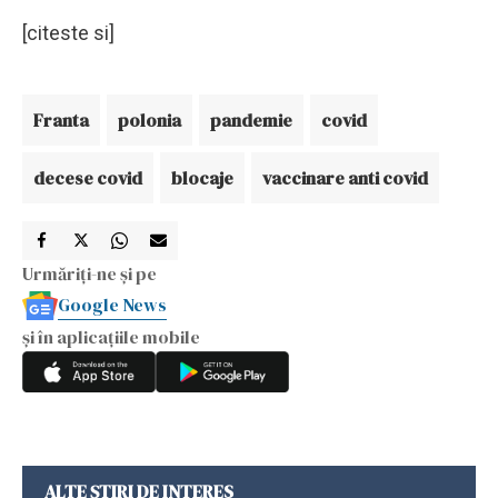
[citeste si]
Franta
polonia
pandemie
covid
decese covid
blocaje
vaccinare anti covid
Urmăriți-ne și pe
Google News
și în aplicațiile mobile
ALTE ȘTIRI DE INTERES