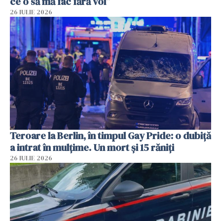
ce o să mă fac fără voi”
26 IULIE 2026
Teroare la Berlin, în timpul Gay Pride: o dubiță
a intrat în mulțime. Un mort și 15 răniți
26 IULIE 2026