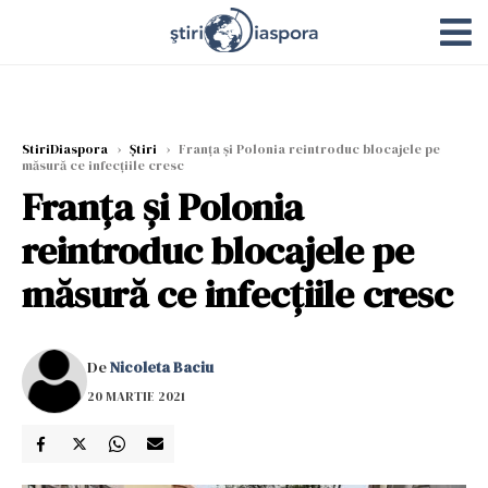
StiriDiaspora
›
Știri
›
Franța și Polonia reintroduc blocajele pe
măsură ce infecțiile cresc
Franța și Polonia
reintroduc blocajele pe
măsură ce infecțiile cresc
De
Nicoleta Baciu
20 MARTIE 2021