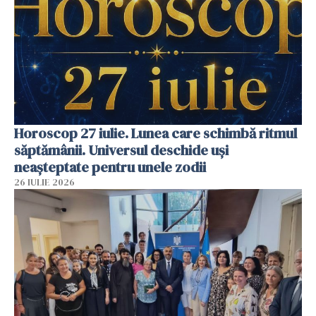
Horoscop 27 iulie. Lunea care schimbă ritmul
săptămânii. Universul deschide uși
neașteptate pentru unele zodii
26 IULIE 2026