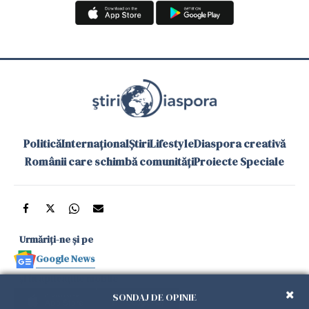
Politică
Internațional
Știri
Lifestyle
Diaspora creativă
Românii care schimbă comunități
Proiecte Speciale
Urmăriți-ne și pe
Google News
și în aplicațiile mobile
SONDAJ DE OPINIE