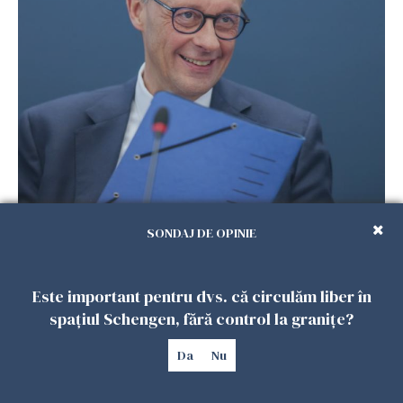
Germania extinde pensia pentru mame.
SONDAJ DE OPINIE
Milioane de femei vor primi bani în plus, dar
plățile întârzie
09 IUNIE 2026
Este important pentru dvs. că circulăm liber în
spațiul Schengen, fără control la granițe?
Da
Nu