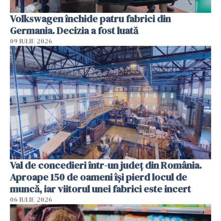
Volkswagen închide patru fabrici din
Germania. Decizia a fost luată
09 IULIE 2026
Val de concedieri într-un județ din România.
Aproape 150 de oameni își pierd locul de
muncă, iar viitorul unei fabrici este incert
06 IULIE 2026