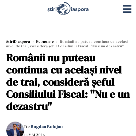
StiriDiaspora
›
Economie
›
Românii nu puteau continua cu același
nivel de trai, consideră șeful Consiliului Fiscal: "Nu e un dezastru"
Românii nu puteau
continua cu același nivel
de trai, consideră șeful
Consiliului Fiscal: "Nu e un
dezastru"
De
Bogdan Bolojan
14 MAI 2026