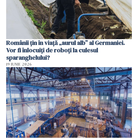
Românii țin în viață „aurul alb” al Germaniei.
Vor fi înlocuiți de roboți la culesul
sparanghelului?
19 IUNIE 2026