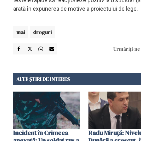
testele rapide să reacţioneze pozitiv la o substanţă,
arată în expunerea de motive a proiectului de lege.
mai
droguri
Urmăriți-ne 
ALTE ȘTIRI DE INTERES
Incident în Crimeea
Radu Miruţă: Nivel
anexată: Un soldat rus a
Dunării a crescut, 