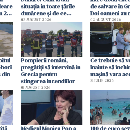
leare
situația în toate țările
de salvare în Gr
u 2
dunărene și de ce
Doi oameni au 
ecută
România resimte
03 AUGUST 2026
02 AUGUST 2026
efectele, deși a plouat
în iulie
itul
Pompierii români,
Ce trebuie să ve
oborî
pregătiţi să intervină în
înainte să închi
 din
Grecia pentru
mașină vara ac
stingerea incendiilor
31 IULIE 2026
01 AUGUST 2026
ită
Medicul Monica Pop a
100 de euro șez