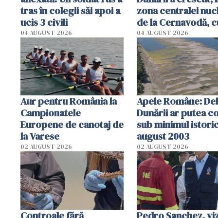
tras în colegii săi apoi a
zona centralei nuc
ucis 3 civili
de la Cernavodă, c
cm faţă de ziua tr
04 AUGUST 2026
04 AUGUST 2026
Aur pentru România la
Apele Române: Deb
Campionatele
Dunării ar putea c
Europene de canotaj de
sub minimul istoric
la Varese
august 2003
02 AUGUST 2026
02 AUGUST 2026
Controale fără
Pedro Sanchez, viz