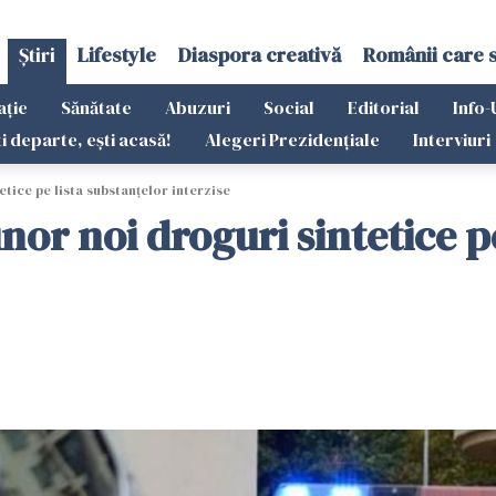
Știri
Lifestyle
Diaspora creativă
Românii care 
ație
Sănătate
Abuzuri
Social
Editorial
Info-
ti departe, ești acasă!
Alegeri Prezidențiale
Interviuri
tice pe lista substanţelor interzise
or noi droguri sintetice pe