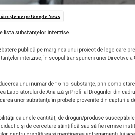
ărește-ne pe Google News
 lista substanţelor interzise.
dezbatere publică pe marginea unui proiect de lege care p
tanţelor interzise, în scopul transpunerii unei Directive a
roducerea unui număr de 16 noi substanţe, prin completar
a Laboratorului de Analiză şi Profil al Drogurilor din cadru
icarea unor substanţe în probele provenite din capturile d
ilităţii ca unele cantităţi de droguri/produse susceptibile
idactic şi de cercetare ştiinţifică sau să fie remise instit
rilor, pentru pregătirea şi menţinerea antrenamentului aces