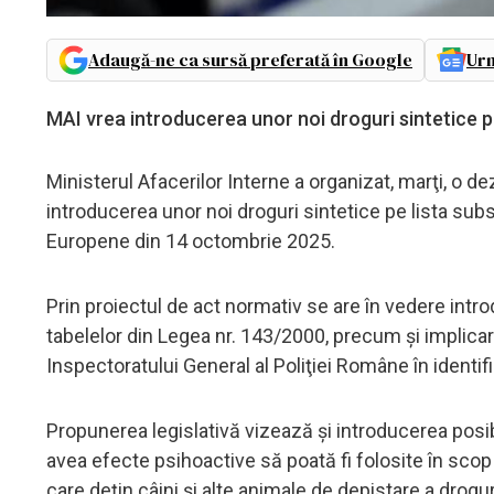
Adaugă-ne ca sursă preferată în Google
Urm
MAI vrea introducerea unor noi droguri sintetice pe
Ministerul Afacerilor Interne a organizat, marţi, o 
introducerea unor noi droguri sintetice pe lista subs
Europene din 14 octombrie 2025.
Prin proiectul de act normativ se are în vedere int
tabelelor din Legea nr. 143/2000, precum şi implicare
Inspectoratului General al Poliţiei Române în identif
Propunerea legislativă vizează şi introducerea posib
avea efecte psihoactive să poată fi folosite în scop d
care deţin câini şi alte animale de depistare a drogu