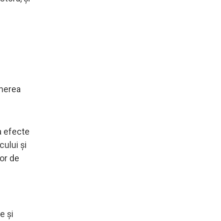
ânerea
a efecte
cului şi
lor de
e şi