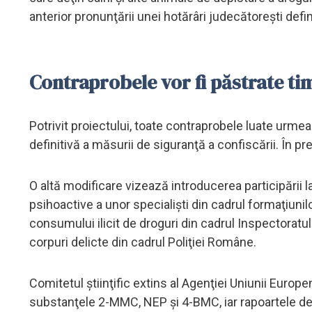
anterior pronunţării unei hotărâri judecătoreşti defin
Contraprobele vor fi păstrate ti
Potrivit proiectului, toate contraprobele luate urm
definitivă a măsurii de siguranţă a confiscării. În p
O altă modificare vizează introducerea participării 
psihoactive a unor specialişti din cadrul formaţiunilo
consumului ilicit de droguri din cadrul Inspectoratul
corpuri delicte din cadrul Poliţiei Române.
Comitetul ştiinţific extins al Agenţiei Uniunii Europe
substanţele 2-MMC, NEP şi 4-BMC, iar rapoartele de 