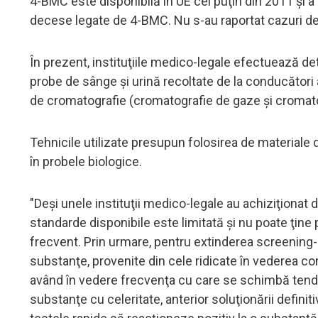
4-BMC este disponibilă în UE cel puţin din 2011 şi 
decese legate de 4-BMC. Nu s-au raportat cazuri de
În prezent, instituţiile medico-legale efectuează d
probe de sânge şi urină recoltate de la conducători a
de cromatografie (cromatografie de gaze şi cromatog
Tehnicile utilizate presupun folosirea de materiale
în probele biologice.
"Deşi unele instituţii medico-legale au achiziţionat 
standarde disponibile este limitată şi nu poate ţin
frecvent. Prin urmare, pentru extinderea screening-u
substanţe, provenite din cele ridicate în vederea conf
având în vedere frecvenţa cu care se schimbă tend
substanţe cu celeritate, anterior soluţionării definit