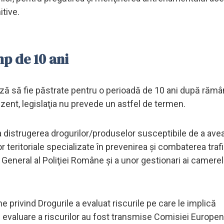
itive.
mp de 10 ani
ează să fie păstrate pentru o perioadă de 10 ani după răm
rezent, legislaţia nu prevede un astfel de termen.
la distrugerea drogurilor/produselor susceptibile de a ave
r teritoriale specializate în prevenirea şi combaterea trafi
 General al Poliţiei Române şi a unor gestionari ai camere
ne privind Drogurile a evaluat riscurile pe care le implică
evaluare a riscurilor au fost transmise Comisiei Europen