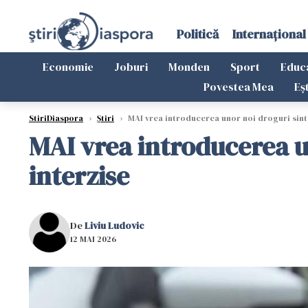
Politică
Internațional
Economie
Joburi
Monden
Sport
Educ
Povestea Mea
Eș
StiriDiaspora
›
Știri
›
MAI vrea introducerea unor noi droguri sinte
MAI vrea introducerea un
interzise
De
Liviu Ludovic
12 MAI 2026