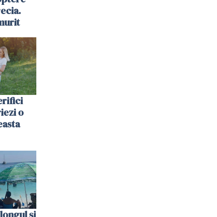
ecia.
murit
rifici
riezi o
easta
longul și