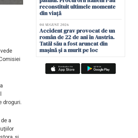
patului. Procurorii italieni i-au
reconstituit ultimele momente
din viață
04 AUGUST 2026
Accident grav provocat de un
român de 22 de ani în Austria.
Tatăl său a fost aruncat din
mașină și a murit pe loc
revede
 Comisiei
ea
l
e droguri.
 de a
uţiilor
tora, şi