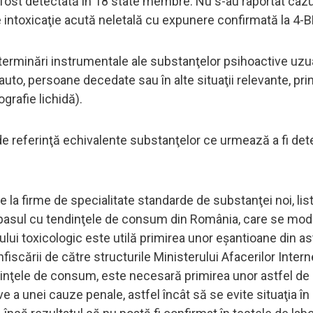
a fost detectată în 18 state membre. Nu s-au raportat cazu
 intoxicaţie acută neletală cu expunere confirmată la 4-
eterminări instrumentale ale substanţelor psihoactive uzu
uto, persoane decedate sau în alte situaţii relevante, prin
rafie lichidă).
 de referinţă echivalente substanţelor ce urmează a fi de
de la firme de specialitate standarde de substanţei noi, lis
e pasul cu tendinţele de consum din România, care se mod
lui toxicologic este utilă primirea unor eşantioane din as
iscării de către structurile Ministerului Afacerilor Interne
inţele de consum, este necesară primirea unor astfel de
ive a unei cauze penale, astfel încât să se evite situaţia în