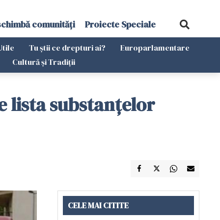
schimbă comunități
Proiecte Speciale
Utile
Tu știi ce drepturi ai?
Europarlamentare
Cultură și Tradiții
 lista substanţelor
CELE MAI CITITE