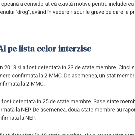
ropeană a considerat că există motive pentru includerea
ului "drog", având în vedere riscurile grave pe care le p
 pe lista celor interzise
n 2013 şi a fost detectată în 23 de state membre. Cinci s
unere confirmată la 2-MMC. De asemenea, un stat membr
onfirmată la 2-MMC.
i a fost detectată în 25 de state membre. Şase state mem
firmată la NEP. De asemenea, două state membre au raport
nfirmată la NEP.