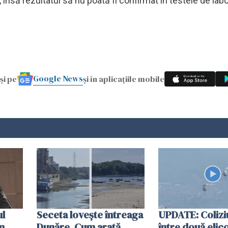
 însă rezultatul să nu poată fi confirmat în testele de labo
Google News
și pe
și în aplicațiile mobile
ul
Seceta lovește întreaga
UPDATE: Colizi
în
Dunăre. Cum arată
între două elic