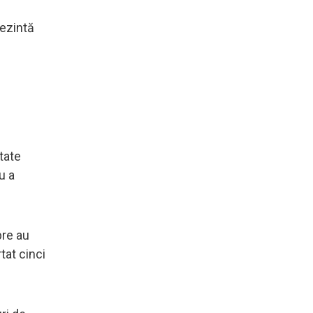
rezintă
tate
u a
bre au
at cinci