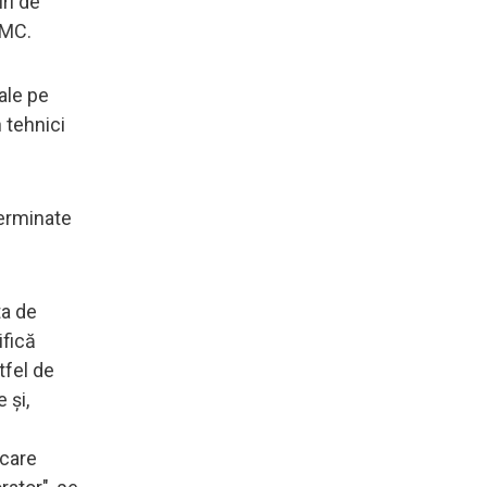
ri de
BMC.
ale pe
 tehnici
terminate
ta de
ifică
tfel de
 şi,
 care