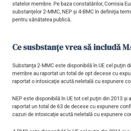
statelor membre. Pe baza constatărilor, Comisia Eu
substanţelor 2-MMC, NEP şi 4-BMC în definiţia termen
pentru sănătatea publică.
Ce susbstanțe vrea să includă MAI
Substanţa 2-MMC este disponibilă în UE cel puţin di
membre au raportat un total de opt decese cu exp
raportat o intoxicaţie acută neletală cu expunere c
NEP este disponibilă în UE tot cel puţin din 2013 ş
raportat un total de 63 de decese cu expunere con
cazuri de intoxicaţie acută neletală cu expunere co