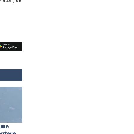
rator", se
une
optere