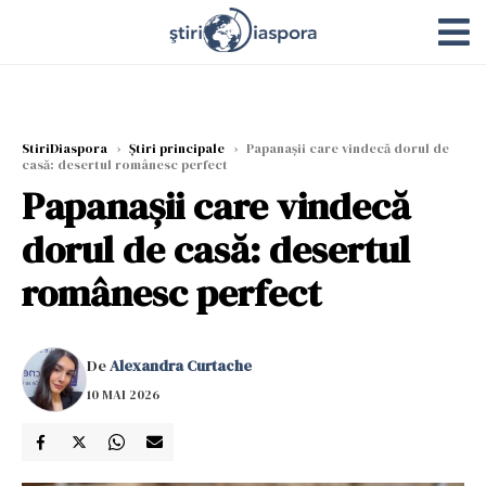
StiriDiaspora
›
Știri principale
›
Papanașii care vindecă dorul de
casă: desertul românesc perfect
Papanașii care vindecă
dorul de casă: desertul
românesc perfect
De
Alexandra Curtache
10 MAI 2026