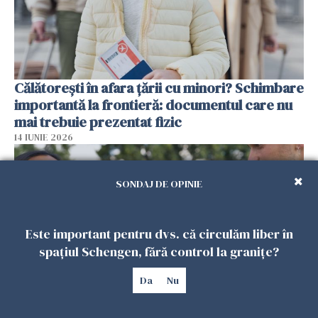
Călătorești în afara țării cu minori? Schimbare
importantă la frontieră: documentul care nu
mai trebuie prezentat fizic
14 IUNIE 2026
SONDAJ DE OPINIE
Este important pentru dvs. că circulăm liber în
spațiul Schengen, fără control la granițe?
Da
Nu
Ai grijă ce faci în străinătate! Iată obiceiurile