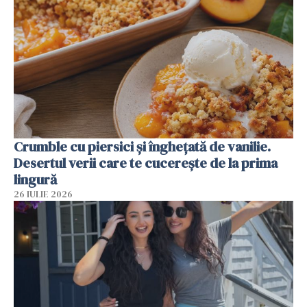
Crumble cu piersici și înghețată de vanilie.
Desertul verii care te cucerește de la prima
lingură
26 IULIE 2026