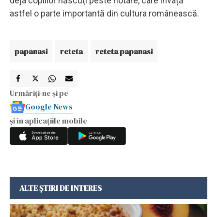
deja copiilor născuți peste hotare, care învață
astfel o parte importantă din cultura românească.
papanasi
reteta
reteta papanasi
Urmăriți-ne și pe
Google News
și în aplicațiile mobile
ALTE ȘTIRI DE INTERES