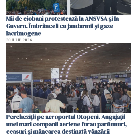
Mii de ciobani protestează la ANSVSA și la
Guvern. Îmbrânceli cu jandarmii și gaze
lacrimogene
30 IULIE 2026
Percheziții pe aeroportul Otopeni. Angajații
unei mari companii aeriene furau parfumuri,
ceasuri și mâncarea destinată vânzării