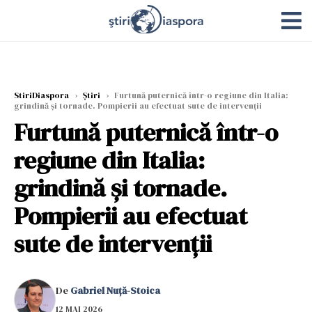
StiriDiaspora
›
Știri
›
Furtună puternică într-o regiune din Italia:
grindină și tornade. Pompierii au efectuat sute de intervenții
Furtună puternică într-o
regiune din Italia:
grindină și tornade.
Pompierii au efectuat
sute de intervenții
De
Gabriel Nuță-Stoica
12 MAI 2026