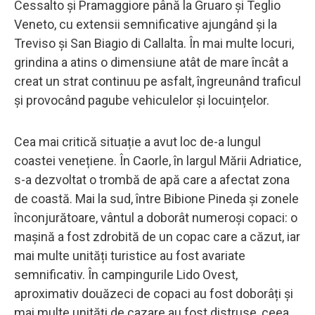
Cessalto și Pramaggiore până la Gruaro și Teglio
Veneto, cu extensii semnificative ajungând și la
Treviso și San Biagio di Callalta. În mai multe locuri,
grindina a atins o dimensiune atât de mare încât a
creat un strat continuu pe asfalt, îngreunând traficul
și provocând pagube vehiculelor și locuințelor.
Cea mai critică situație a avut loc de-a lungul
coastei venețiene. În Caorle, în largul Mării Adriatice,
s-a dezvoltat o trombă de apă care a afectat zona
de coastă. Mai la sud, între Bibione Pineda și zonele
înconjurătoare, vântul a doborât numeroși copaci: o
mașină a fost zdrobită de un copac care a căzut, iar
mai multe unități turistice au fost avariate
semnificativ. În campingurile Lido Ovest,
aproximativ douăzeci de copaci au fost doborâți și
mai multe unități de cazare au fost distruse, ceea