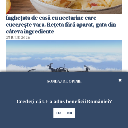
Înghețata de casă cu nectarine care
cucerește vara. Rețeta fără aparat, gata din
câteva ingrediente
25 IULIE 2026
SONDAJ DE OPINIE
Credeți că UE a adus beneficii României?
Încă o dronă a fost doborâtă de un F-16
Da
Nu
românesc după ce a intrat ilegal în spațiul
aerian al României