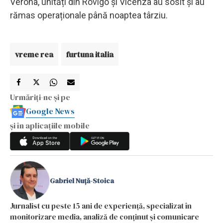
Verona, unități din Rovigo și Vicenza au sosit și au
rămas operaționale până noaptea târziu.
vreme rea
furtuna italia
Urmăriți-ne și pe
Google News
și în aplicațiile mobile
Gabriel Nuță-Stoica
Jurnalist cu peste 15 ani de experiență, specializat în
monitorizare media, analiză de conținut și comunicare