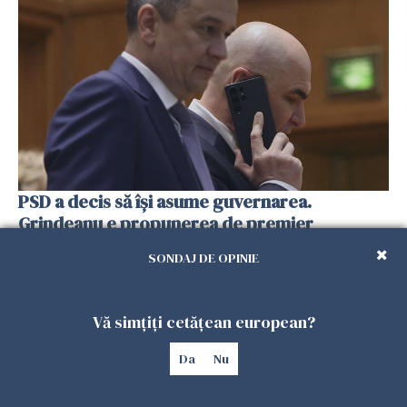
PSD a decis să îşi asume guvernarea.
Grindeanu e propunerea de premier
24 IUNIE 2026
SONDAJ DE OPINIE
Vă simțiți cetățean european?
Da
Nu