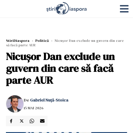
StiriDiaspora
›
Politică
›
Nicușor Dan exclude un guvern din care
să facă parte AUR
Nicușor Dan exclude un
guvern din care să facă
parte AUR
De
Gabriel Nuță-Stoica
15 MAI 2026