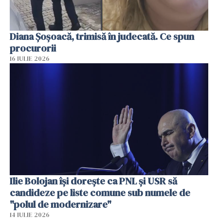
Diana Șoșoacă, trimisă în judecată. Ce spun
procurorii
16 IULIE 2026
Ilie Bolojan își dorește ca PNL și USR să
candideze pe liste comune sub numele de
"polul de modernizare"
14 IULIE 2026