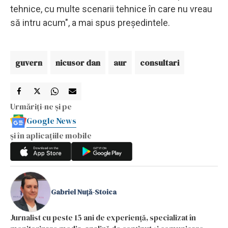
tehnice, cu multe scenarii tehnice în care nu vreau
să intru acum", a mai spus președintele.
guvern
nicusor dan
aur
consultari
Urmăriți-ne și pe
Google News
și în aplicațiile mobile
Gabriel Nuță-Stoica
Jurnalist cu peste 15 ani de experiență, specializat în