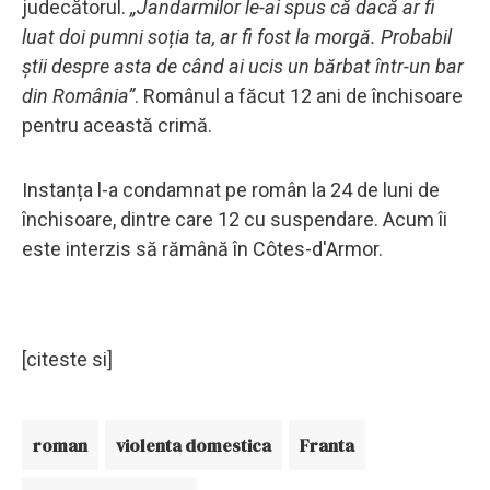
judecătorul.
„Jandarmilor le-ai spus că dacă ar fi
luat doi pumni soția ta, ar fi fost la morgă. Probabil
știi despre asta de când ai ucis un bărbat într-un bar
din România”
. Românul a făcut 12 ani de închisoare
pentru această crimă.
Instanța l-a condamnat pe român la 24 de luni de
închisoare, dintre care 12 cu suspendare. Acum îi
este interzis să rămână în Côtes-d'Armor.
[citeste si]
roman
violenta domestica
Franta