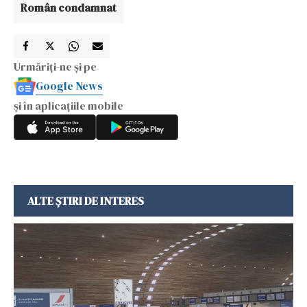
Român condamnat
Urmăriți-ne și pe
Google News
și în aplicațiile mobile
ALTE ȘTIRI DE INTERES