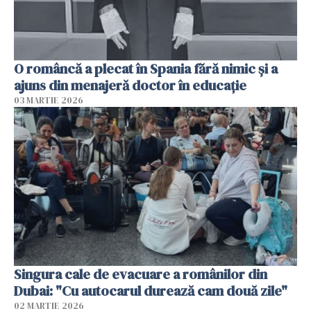
O româncă a plecat în Spania fără nimic și a
ajuns din menajeră doctor în educație
03 MARTIE 2026
Singura cale de evacuare a românilor din
Dubai: "Cu autocarul durează cam două zile"
02 MARTIE 2026