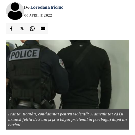
De
Loredana Iriciuc
06 APRILIE 2022
Franța. Român, condamnat pentru violență: A amenințat că își
aruncă fetița de 3 ani și și-a băgat prietenul în portbagaj după un
barbut