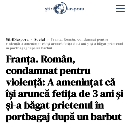
StiriDiaspora
›
Social
›
Franța. Român, condamnat pentru
violență: A amenințat că își aruncă fetița de 3 ani și și-a băgat prietenul
în portbagaj după un barbut
Franța. Român,
condamnat pentru
violență: A amenințat că
își aruncă fetița de 3 ani și
și-a băgat prietenul în
portbagaj după un barbut