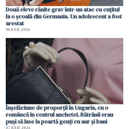
Două eleve rănite grav într-un atac cu cuțitul
la o școală din Germania. Un adolescent a fost
arestat
08 IULIE 2026
Înșelăciune de proporții în Ungaria, cu o
româncă în centrul anchetei. Bătrânii erau
puși să lase la poartă genți cu aur și bani
07 IULIE 2026