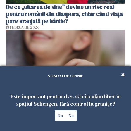
De ce „uitarea de sine” devine un risc real
pentru românii din diaspora, chiar când viața
pare aranjată pe hârtie?
18 FEBRUARIE 2026
SONDAJ DE OPINIE
Este important pentru dvs. că circulăm liber în
Alocație universală pentru copii în Spania.
spațiul Schengen, fără control la granițe?
100.000 de români ar putea primi 200 de euro
lunar
Da
Nu
13 FEBRUARIE 2026