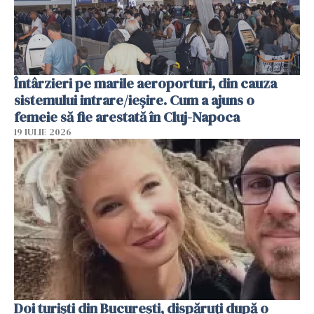
Întârzieri pe marile aeroporturi, din cauza
sistemului intrare/ieșire. Cum a ajuns o
femeie să fie arestată în Cluj-Napoca
19 IULIE 2026
Doi turiști din București, dispăruți după o