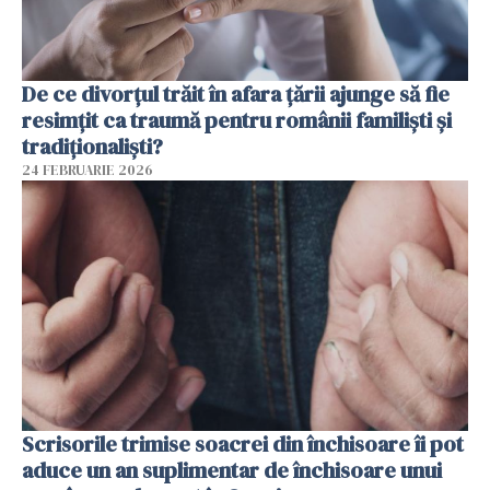
De ce divorțul trăit în afara țării ajunge să fie
resimțit ca traumă pentru românii familiști și
tradiționaliști?
24 FEBRUARIE 2026
Scrisorile trimise soacrei din închisoare îi pot
aduce un an suplimentar de închisoare unui