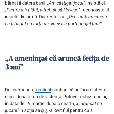
bărbat îi datora banii.
„Am câștigat jocul”
, insistă el.
„Pentru a fi plătit, a trebuit să-l lovesc”
, recunoaște el
în cele din urmă. Dar restul, nu.
„Deci nu-ți amintești
să fi băgat cu forța pe cineva în portbagajul tău?
”
„A amenințat că aruncă fetița de
3 ani”
De asemenea,
românul
susține că nu își amintește
nici a doua faptă de violență. Potrivit rechizitoriului,
în data de 19 martie, după o ceartă, a
„aruncat cu
jucării”
în soția sa și și-a lovit fiul pentru că a