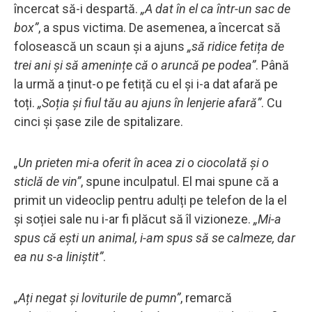
încercat să-i despartă.
„A dat în el ca într-un sac de
box”
, a spus victima. De asemenea, a încercat să
folosească un scaun și a ajuns
„să ridice fetița de
trei ani și să amenințe că o aruncă pe podea”
. Până
la urmă a ținut-o pe fetiță cu el și i-a dat afară pe
toți.
„Soția și fiul tău au ajuns în lenjerie afară”
. Cu
cinci și șase zile de spitalizare.
„Un prieten mi-a oferit în acea zi o ciocolată și o
sticlă de vin”
, spune inculpatul. El mai spune că a
primit un videoclip pentru adulți pe telefon de la el
și soției sale nu i-ar fi plăcut să îl vizioneze.
„Mi-a
spus că ești un animal, i-am spus să se calmeze, dar
ea nu s-a liniștit”
.
„Ați negat și loviturile de pumn”
, remarcă