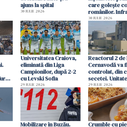
ajuns la spital
care golește co
românilor. Infr
30 IULIE 2026
folosesc numel
30 IULIE 2026
Ghișeul.ro și al 
Române
Universitatea Craiova,
Reactorul 2 de 
i.
eliminată din Liga
Cernavodă va fi
Campionilor, după 2-2
controlat, din 
furau
cu Levski Sofia
secetei. Unitate
și
deja oprită
29 IULIE 2026
29 IULIE 2026
ă
Mobilizare în Buzău.
Crumble cu pier