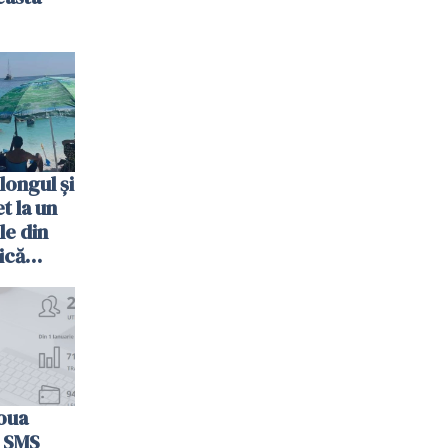
longul și
t la un
le din
ică
oua
n SMS