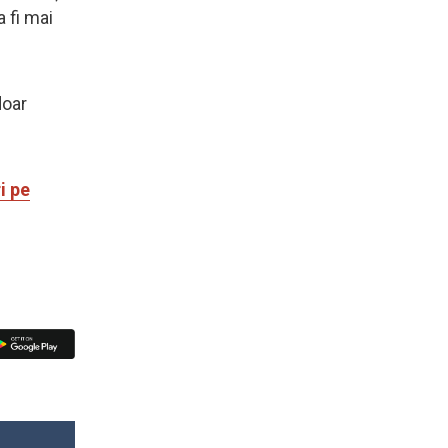
 fi mai
doar
i pe