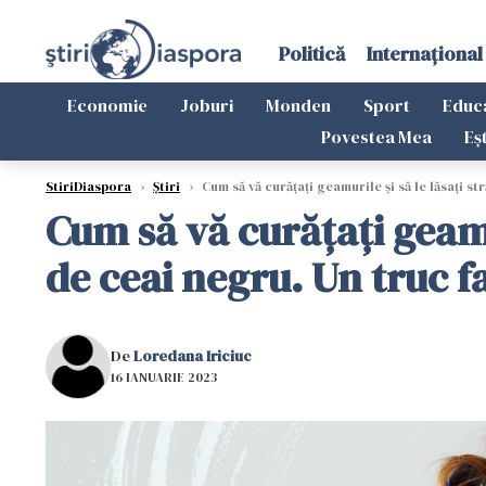
Politică
Internațional
Economie
Joburi
Monden
Sport
Educ
Povestea Mea
Eș
StiriDiaspora
›
Știri
›
Cum să vă curățați geamurile și să le lăsați s
Cum să vă curățați geamu
de ceai negru. Un truc f
De
Loredana Iriciuc
16 IANUARIE 2023