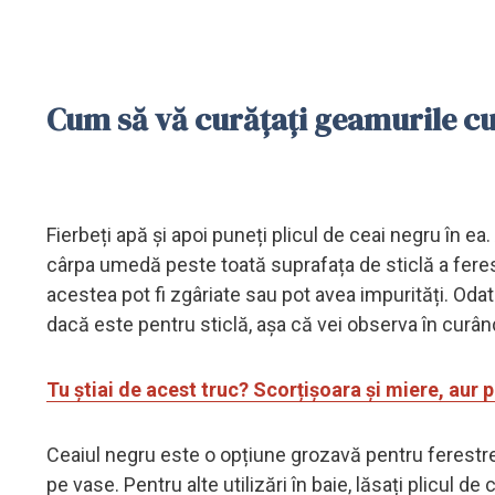
Cum să vă curățați geamurile cu
Fierbeți apă și apoi puneți plicul de ceai negru în ea.
cârpa umedă peste toată suprafața de sticlă a feres
acestea pot fi zgâriate sau pot avea impurități. Oda
dacă este pentru sticlă, așa că vei observa în curân
Tu știai de acest truc? Scorțișoara și miere, aur 
Ceaiul negru este o opțiune grozavă pentru ferestrele 
pe vase. Pentru alte utilizări în baie, lăsați plicul d