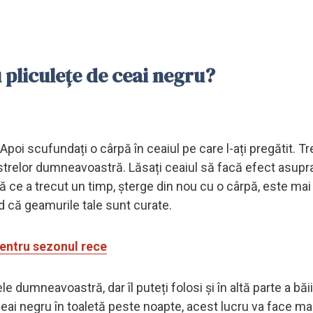
 pliculețe de ceai negru?
 Apoi scufundați o cârpă în ceaiul pe care l-ați pregătit. Tr
trelor dumneavoastră. Lăsați ceaiul să facă efect asupra 
tă ce a trecut un timp, șterge din nou cu o cârpă, este mai
d că geamurile tale sunt curate.
pentru sezonul rece
dumneavoastră, dar îl puteți folosi și în altă parte a băii
e ceai negru în toaletă peste noapte, acest lucru va face mai