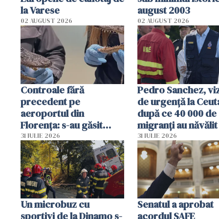
la Varese
august 2003
02 AUGUST 2026
02 AUGUST 2026
Controale fără
Pedro Sanchez, viz
precedent pe
de urgență la Ceut
aeroportul din
după ce 40 000 de
Florența: s-au găsit
migranți au năvălit
capete de aligator și o
teritoriul spaniol:
31 IULIE 2026
31 IULIE 2026
sumă imensă de bani
mobiliza toate
resursele"
Un microbuz cu
Senatul a aprobat
sportivi de la Dinamo s-
acordul SAFE