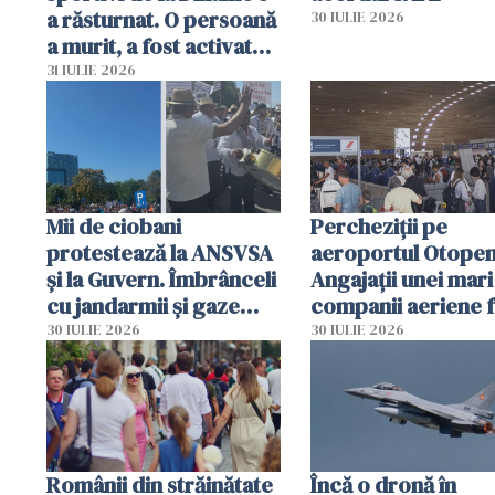
a răsturnat. O persoană
30 IULIE 2026
a murit, a fost activat
planul roșu de
31 IULIE 2026
intervenție
Mii de ciobani
Percheziții pe
protestează la ANSVSA
aeroportul Otopen
și la Guvern. Îmbrânceli
Angajații unei mari
cu jandarmii și gaze
companii aeriene 
lacrimogene
parfumuri, ceasuri 
30 IULIE 2026
30 IULIE 2026
mâncarea destinat
vânzării
Românii din străinătate
Încă o dronă în