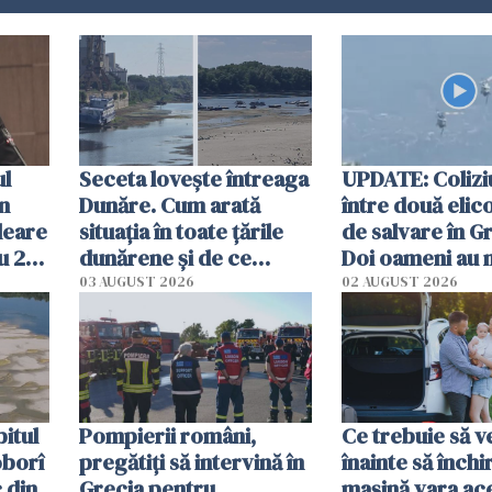
ul
Seceta lovește întreaga
UPDATE: Colizi
în
Dunăre. Cum arată
între două elic
leare
situația în toate țările
de salvare în Gr
u 2
dunărene și de ce
Doi oameni au 
ecută
România resimte
03 AUGUST 2026
02 AUGUST 2026
efectele, deși a plouat
în iulie
itul
Pompierii români,
Ce trebuie să ve
oborî
pregătiţi să intervină în
înainte să închi
 din
Grecia pentru
mașină vara ac