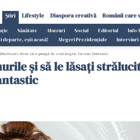
Știri
Lifestyle
Diaspora creativă
Românii care 
ație
Sănătate
Abuzuri
Social
Editorial
Info-
ti departe, ești acasă!
Alegeri Prezidențiale
Interviuri
trălucitoare doar cu o pungă de ceai negru. Un truc fantastic
rile și să le lăsați străluc
antastic