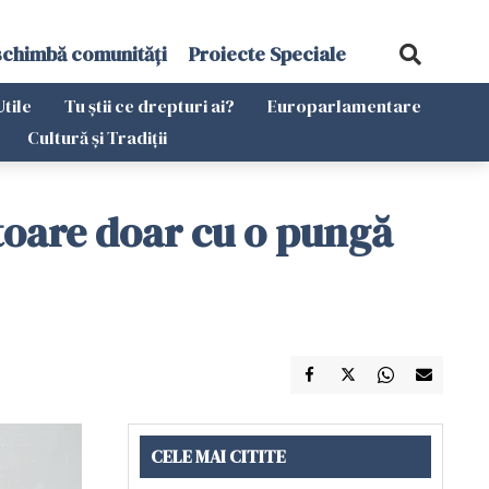
schimbă comunități
Proiecte Speciale
Utile
Tu știi ce drepturi ai?
Europarlamentare
Cultură și Tradiții
itoare doar cu o pungă
CELE MAI CITITE