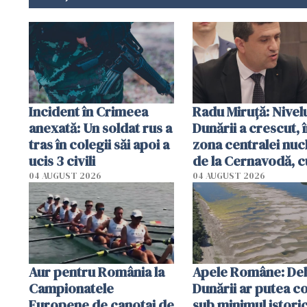
Incident în Crimeea
Radu Miruţă: Nivel
anexată: Un soldat rus a
Dunării a crescut, 
tras în colegii săi apoi a
zona centralei nuc
ucis 3 civili
de la Cernavodă, c
cm faţă de ziua tr
04 AUGUST 2026
04 AUGUST 2026
Aur pentru România la
Apele Române: Deb
Campionatele
Dunării ar putea c
Europene de canotaj de
sub minimul istoric