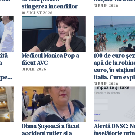
stingerea incendiilor
31 IULIE 2026
01 AUGUST 2026
ită
Medicul Monica Pop a
100 de euro șez
a
făcut AVC
apă de la robine
euro, în stațiuni
31 IULIE 2026
 pe
Italia. Cum expl
 „Vom
autoritățile
31 IULIE 2026
Diana Șoșoacă a făcut
Alertă DNSC: N
accident rutier și a
înșelătorie pri