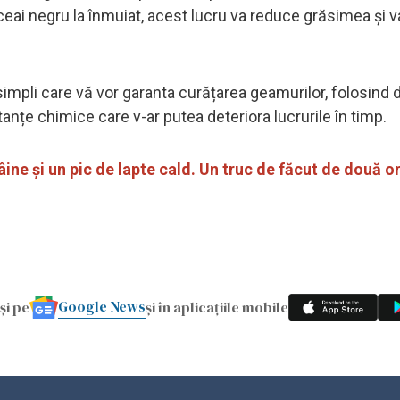
ceai negru la înmuiat, acest lucru va reduce grăsimea și va
simpli care vă vor garanta curățarea geamurilor, folosind 
stanțe chimice care v-ar putea deteriora lucrurile în timp.
ne și un pic de lapte cald. Un truc de făcut de două or
Google News
și pe
și în aplicațiile mobile