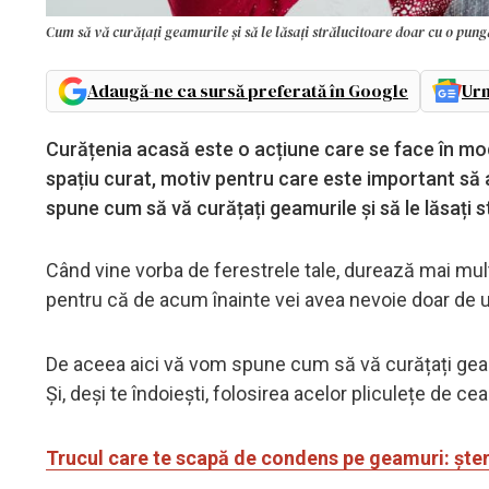
Cum să vă curățați geamurile și să le lăsați strălucitoare doar cu o pung
Adaugă-ne ca sursă preferată în Google
Urm
Curățenia acasă este o acțiune care se face în mod
spațiu curat, motiv pentru care este important să
spune cum să vă curățați geamurile și să le lăsați 
Când vine vorba de ferestrele tale, durează mai mult și
pentru că de acum înainte vei avea nevoie doar de u
De aceea aici vă vom spune cum să vă curățați geamu
Și, deși te îndoiești, folosirea acelor pliculețe de ce
Trucul care te scapă de condens pe geamuri: șter