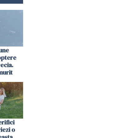
une
optere
ecia.
murit
rifici
riezi o
easta