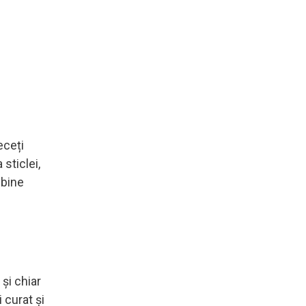
eceți
sticlei,
 bine
 și chiar
 curat și