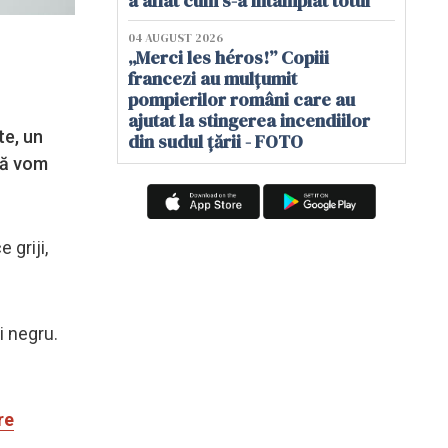
a aflat cum s-a întâmplat totul
04 AUGUST 2026
„Merci les héros!” Copiii
francezi au mulțumit
pompierilor români care au
ajutat la stingerea incendiilor
te, un
din sudul țării - FOTO
vă vom
 griji,
i negru.
re