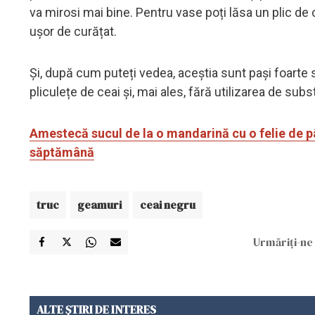
va mirosi mai bine. Pentru vase poți lăsa un plic de 
ușor de curățat.
Și, după cum puteți vedea, aceștia sunt pași foarte 
pliculețe de ceai și, mai ales, fără utilizarea de sub
Amestecă sucul de la o mandarină cu o felie de pâi
săptămână
truc
geamuri
ceai negru
Urmăriți-ne 
ALTE ȘTIRI DE INTERES