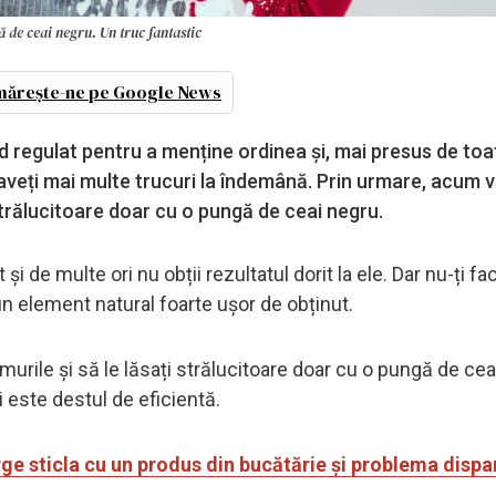
ă de ceai negru. Un truc fantastic
ărește-ne pe Google News
 regulat pentru a menține ordinea și, mai presus de toa
 aveți mai multe trucuri la îndemână. Prin urmare, acum 
strălucitoare doar cu o pungă de ceai negru.
 de multe ori nu obții rezultatul dorit la ele. Dar nu-ți face
n element natural foarte ușor de obținut.
rile și să le lăsați strălucitoare doar cu o pungă de cea
ai este destul de eficientă.
ge sticla cu un produs din bucătărie și problema dispa