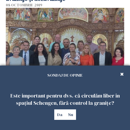
08 OCTOMBRIE 2019
SONDAJ DE OPINIE
Natalia Intotero, întâlnire cu românii din
provincia spaniolă Almeria
07 OCTOMBRIE 2019
Este important pentru dvs. că circulăm liber în
spațiul Schengen, fără control la granițe?
Da
Nu