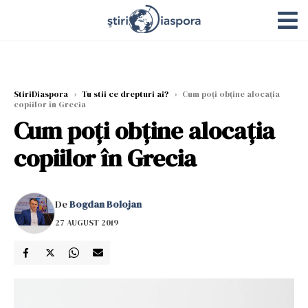
StiriDiaspora
›
Tu stii ce drepturi ai?
›
Cum poți obține alocația
copiilor în Grecia
Cum poți obține alocația
copiilor în Grecia
De
Bogdan Bolojan
27 AUGUST 2019