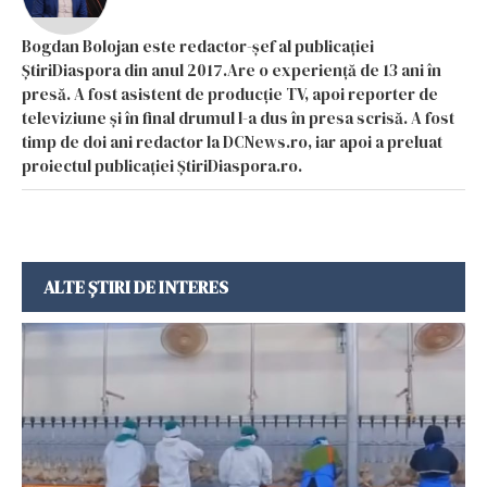
Bogdan Bolojan este redactor-șef al publicației
ȘtiriDiaspora din anul 2017.Are o experiență de 13 ani în
presă. A fost asistent de producție TV, apoi reporter de
televiziune și în final drumul l-a dus în presa scrisă. A fost
timp de doi ani redactor la DCNews.ro, iar apoi a preluat
proiectul publicației ȘtiriDiaspora.ro.
ALTE ȘTIRI DE INTERES