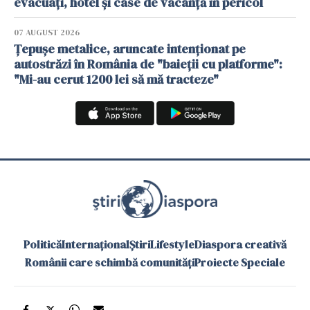
evacuați, hotel și case de vacanță în pericol
07 AUGUST 2026
Țepușe metalice, aruncate intenționat pe
autostrăzi în România de "baieții cu platforme":
"Mi-au cerut 1200 lei să mă tracteze"
Politică
Internațional
Știri
Lifestyle
Diaspora creativă
Românii care schimbă comunități
Proiecte Speciale