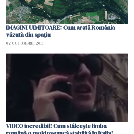
IMAGINI UIMITOARE! Cum arată România
văzută din spaţiu
02 OCTOMBRIE 2015
VIDEO incredibil! Cum stâlcește limba
română o moldoveancă stabilită în Italia!