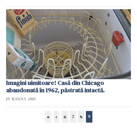
Imagini uimitoare! Casă din Chicago
abandonată în 1962, păstrată intactă.
19 AUGUST 2015
9
«
‹
6
7
8