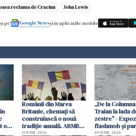
oasa reclama de Craciun
John Lewis
Google News
și pe
și în aplicațiile mobile
Românii din Marea
„De la Columna 
în
Britanie, chemați să
Traian la lada d
e
construiască o nouă
zestre” - Expozi
t o
tradiție anuală. ARMB
flashmob și pa
propune „Ziua
costume tradiț
15 IUNIE 2026
09 IUNIE 2026