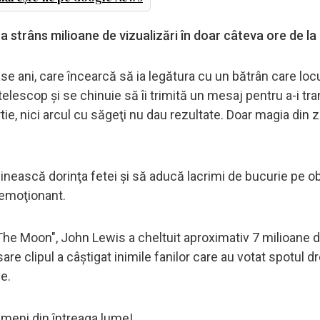
 strâns milioane de vizualizări în doar câteva ore de la 
şase ani, care încearcă să ia legătura cu un bătrân care loc
telescop şi se chinuie să îi trimită un mesaj pentru a-i tr
tie, nici arcul cu săgeţi nu dau rezultate. Doar magia din 
inească dorinţa fetei şi să aducă lacrimi de bucurie pe o
 emoţionant.
e Moon", John Lewis a cheltuit aproximativ 7 milioane de 
are clipul a câştigat inimile fanilor care au votat spotul d
e.
ameni din întreaga lume!