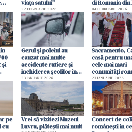
e
viața satului"
di Romania di
22 FEBRUARIE 2026
04 FEBRUARIE 2026
Nou
in
Gerul şi poleiul au
Sacramento, Cal
700
cauzat mai multe
casă pentru una
 și
accidente rutiere şi
cele mai mari
închiderea şcolilor în
comunități rom
Germania
din SUA
23 IANUARIE 2026
23 IANUARIE 2026
ar pe
Vrei să vizitezi Muzeul
Concert de col
 cu
Luvru, plătești mai mult
româneşti în ce