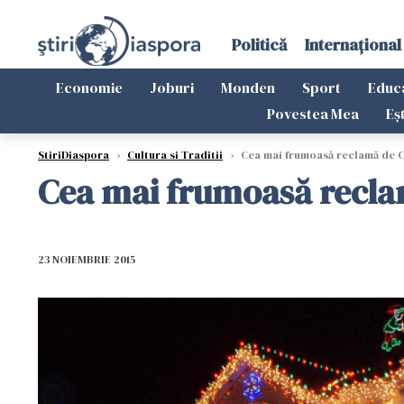
Politică
Internațional
Economie
Joburi
Monden
Sport
Educ
Povestea Mea
Eș
StiriDiaspora
›
Cultura si Traditii
›
Cea mai frumoasă reclamă de Cr
Cea mai frumoasă reclam
23 NOIEMBRIE 2015