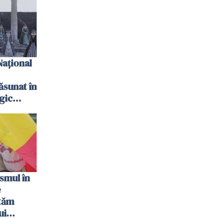
ima
Național
ăsunat în
gic
smul în
e
tăm
ui