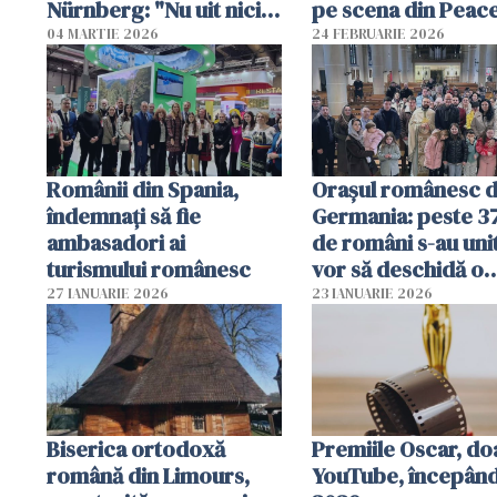
Nürnberg: "Nu uit nicio
pe scena din Peac
clipă rădăcinile și limba
Gardens cu ocazia
04 MARTIE 2026
24 FEBRUARIE 2026
română"
celebrării Anului 
Chinezesc
Românii din Spania,
Orașul românesc d
îndemnați să fie
Germania: peste 3
ambasadori ai
de români s-au unit
turismului românesc
vor să deschidă o
grădiniță
27 IANUARIE 2026
23 IANUARIE 2026
Biserica ortodoxă
Premiile Oscar, do
română din Limours,
YouTube, începând