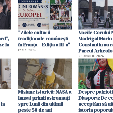
Românilor din Marea
românești în in
Britanie”
Romei
"Zilele culturii
Vocile Corului 
ord",
tradiționale românești
Madrigal Marin
ze la
în Franța – Ediția a III-a"
Constantin au r
Parcul Arheolo
12 MAI 2026
Pompei
20 APRILIE 2026
Misiune istorică: NASA a
Despre patrioti
lansat primii astronauţi
Diaspora: De c
 la
spre Lună din ultimii
acceptăm să ui
peste 50 de ani
istoria poporul