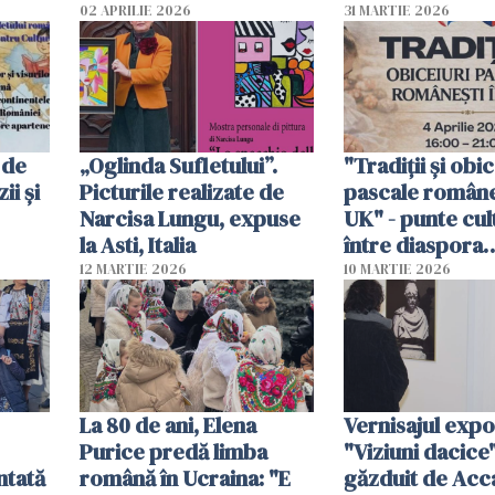
nostru?
02 APRILIE 2026
31 MARTIE 2026
 de
„Oglinda Sufletului”.
"Tradiții și obic
ii și
Picturile realizate de
pascale româneș
Narcisa Lungu, expuse
UK" - punte cul
la Asti, Italia
între diaspora
într-
românească și 
12 MARTIE 2026
10 MARTIE 2026
Beiușului
La 80 de ani, Elena
Vernisajul expoz
Purice predă limba
"Viziuni dacice"
ntată
română în Ucraina: "E
găzduit de Ac