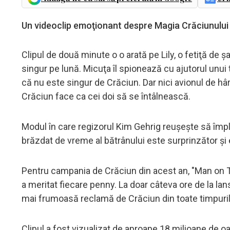
Un videoclip emoţionant despre Magia Crăciunului a
Clipul de două minute o o arată pe Lily, o fetiţă de 
singur pe lună. Micuţa îl spionează cu ajutorul unui 
că nu este singur de Crăciun. Dar nici avionul de hâr
Crăciun face ca cei doi să se întâlnească.
Modul în care regizorul Kim Gehrig reuşeşte să împl
brăzdat de vreme al bătrânului este surprinzător şi
Pentru campania de Crăciun din acest an, "Man on Th
a meritat fiecare penny. La doar câteva ore de la lans
mai frumoasă reclamă de Crăciun din toate timpuril
Clipul a fost vizualizat de aproape 18 milioane de o