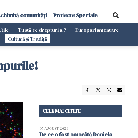
schimbă comunități
Proiecte Speciale
Utile
Tu știi ce drepturi ai?
Europarlamentare
Cultură și Tradiții
mpurile!
CELE MAI CITITE
05 AUGUST 2026
De ce a fost omorâtă Daniela