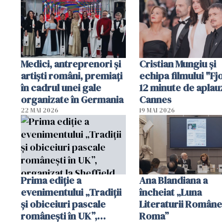
românească
Medici, antreprenori și
Cristian Mungiu şi
artiști români, premiați
echipa filmului "Fj
în cadrul unei gale
12 minute de aplau
organizate în Germania
Cannes
22 MAI 2026
19 MAI 2026
Prima ediție a
Ana Blandiana a
evenimentului „Tradiții
încheiat „Luna
și obiceiuri pascale
Literaturii Române
românești în UK”,
Roma”