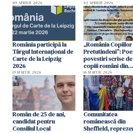
organizat la Sheffield
09 APRILIE 2026
02 APRILIE 2026
România participă la
„România Copiilor
Târgul Internațional de
Pretutindeni”: Poez
Carte de la Leipzig
povestiri scrise de
2026
copiii români din
diaspora, adunate 
19 MARTIE 2026
16 MARTIE 2026
un volum unic
Român de 25 de ani,
Comunitatea
candidat pentru
românească din
Consiliul Local
Sheffield, repreze