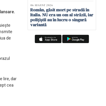
06 AUGUST 2026
Român, găsit mort pe stradă în
lansare.
Italia. NU era un om al străzii, iar
polițiștii au în lucru o singură
variantă
uieşte
ansmite
ziua de
brazul
lire, dar
rept cea