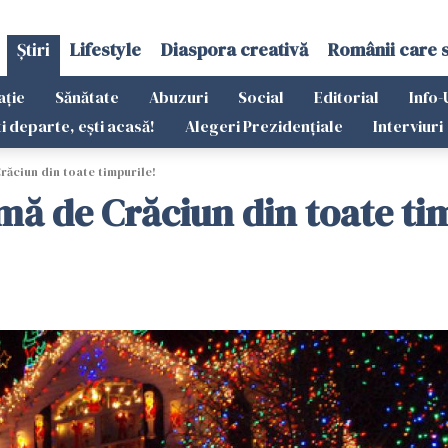
Știri
Lifestyle
Diaspora creativă
Românii care 
ație
Sănătate
Abuzuri
Social
Editorial
Info-
ti departe, ești acasă!
Alegeri Prezidențiale
Interviuri
ăciun din toate timpurile!
ă de Crăciun din toate ti