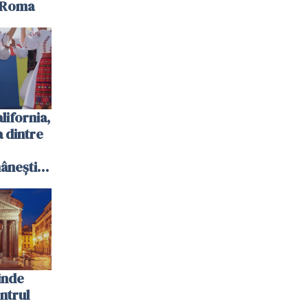
n Roma
ifornia,
 dintre
ânești
inde
ntrul