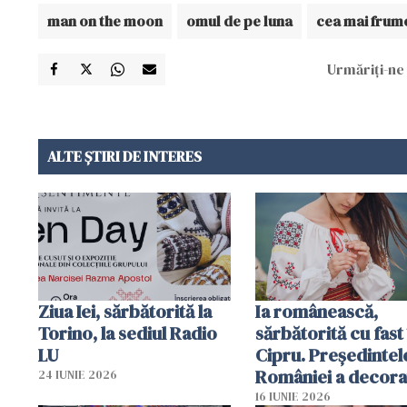
man on the moon
omul de pe luna
cea mai frum
Urmăriți-ne 
ALTE ȘTIRI DE INTERES
Ziua Iei, sărbătorită la
Ia românească,
Torino, la sediul Radio
sărbătorită cu fast 
LU
Cipru. Președintel
României a decora
24 IUNIE 2026
organizație
16 IUNIE 2026