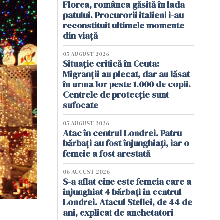
Florea, românca găsită în lada
patului. Procurorii italieni i-au
reconstituit ultimele momente
din viață
05 AUGUST 2026
Situație critică în Ceuta:
Migranții au plecat, dar au lăsat
în urma lor peste 1.000 de copii.
Centrele de protecție sunt
sufocate
05 AUGUST 2026
Atac în centrul Londrei. Patru
bărbați au fost înjunghiați, iar o
femeie a fost arestată
06 AUGUST 2026
S-a aflat cine este femeia care a
înjunghiat 4 bărbați în centrul
Londrei. Atacul Stellei, de 44 de
ani, explicat de anchetatori