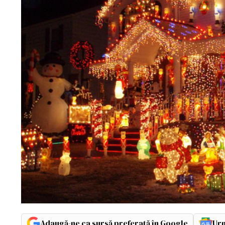
Adaugă-ne ca sursă preferată în Google
Urm