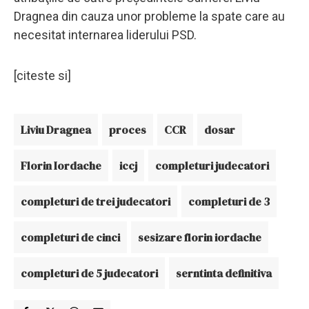
Dragnea din cauza unor probleme la spate care au
necesitat internarea liderului PSD.
[citeste si]
Liviu Dragnea
proces
CCR
dosar
Florin Iordache
iccj
completuri judecatori
completuri de trei judecatori
completuri de 3
completuri de cinci
sesizare florin iordache
completuri de 5 judecatori
serntinta definitiva