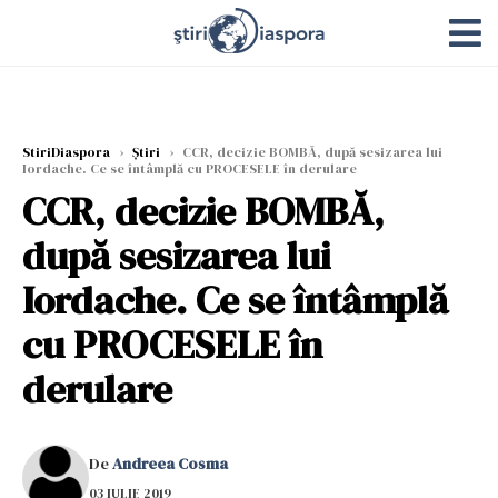
StiriDiaspora
›
Știri
›
CCR, decizie BOMBĂ, după sesizarea lui
Iordache. Ce se întâmplă cu PROCESELE în derulare
CCR, decizie BOMBĂ,
după sesizarea lui
Iordache. Ce se întâmplă
cu PROCESELE în
derulare
De
Andreea Cosma
03 IULIE 2019