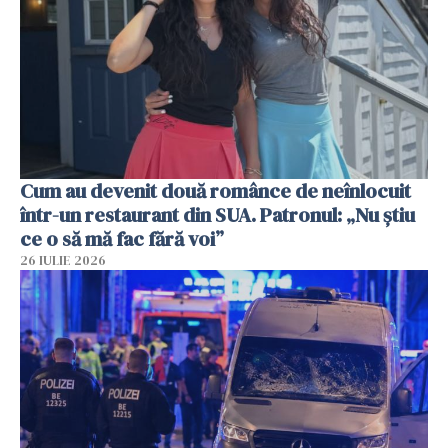
Cum au devenit două românce de neînlocuit
într-un restaurant din SUA. Patronul: „Nu știu
ce o să mă fac fără voi”
26 IULIE 2026