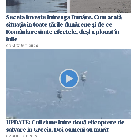
Seceta lovește întreaga Dunăre. Cum arată
situația în toate țările dunărene și de ce
România resimte efectele, deși a plouat în
iulie
03 AUGUST 2026
UPDATE: Coliziune între două elicoptere de
salvare în Grecia. Doi oameni au murit
02 AUGUST 2026