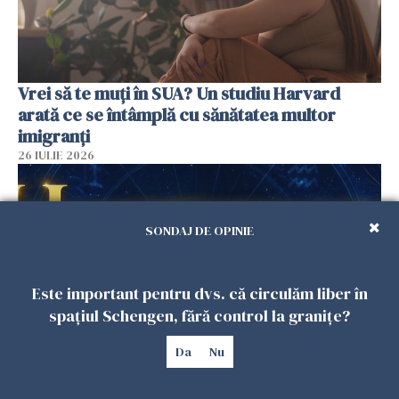
Vrei să te muți în SUA? Un studiu Harvard
arată ce se întâmplă cu sănătatea multor
imigranți
26 IULIE 2026
SONDAJ DE OPINIE
Este important pentru dvs. că circulăm liber în
spațiul Schengen, fără control la granițe?
Da
Nu
Horoscop 27 iulie. Lunea care schimbă ritmul