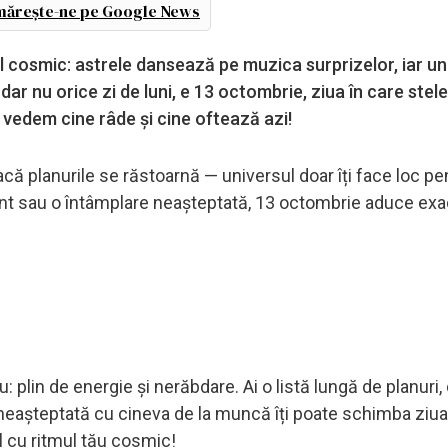
ărește-ne pe Google News
l cosmic: astrele dansează pe muzica surprizelor, iar un
, dar nu orice zi de luni, e 13 octombrie, ziua în care stele
ă vedem cine râde și cine oftează azi!
acă planurile se răstoarnă — universul doar îți face loc p
nt sau o întâmplare neașteptată, 13 octombrie aduce exa
lin de energie și nerăbdare. Ai o listă lungă de planuri, 
e neașteptată cu cineva de la muncă îți poate schimba ziua
ul cu ritmul tău cosmic!