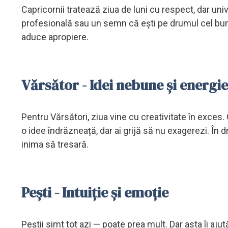
Capricornii tratează ziua de luni cu respect, dar uni
profesională sau un semn că ești pe drumul cel bun.
aduce apropiere.
Vărsător - Idei nebune și energi
Pentru Vărsători, ziua vine cu creativitate în exces. 
o idee îndrăzneață, dar ai grijă să nu exagerezi. În dr
inima să tresară.
Pești - Intuiție și emoție
Peștii simt tot azi — poate prea mult. Dar asta îi aj