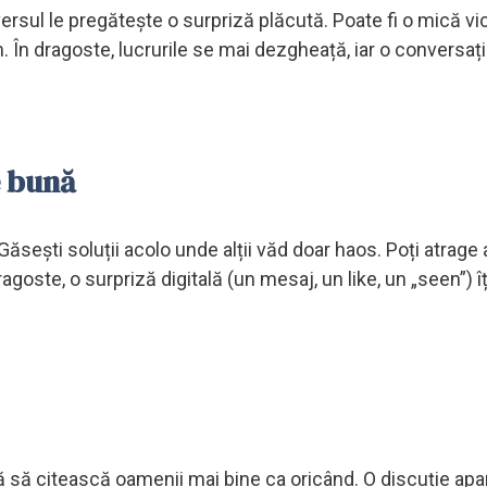
versul le pregătește o surpriză plăcută. Poate fi o mică vi
 În dragoste, lucrurile se mai dezgheață, iar o conversaț
e bună
Găsești soluții acolo unde alții văd doar haos. Poți atrage 
agoste, o surpriză digitală (un mesaj, un like, un „seen”) î
ută să citească oamenii mai bine ca oricând. O discuție apa