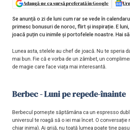
Adaugă-ne ca sursă preferată în Google
Urm
Se anunță o zi de luni cum rar se vede în calendaru
primesc bonusuri de noroc, flirt și inspirație. E luni
joacă puțin cu inimile și portofelele noastre. Hai s
Lunea asta, stelele au chef de joacă. Nu te speria d
mai bun. Fie că e vorba de un zâmbet, un complime
de magie care face viața mai interesantă.
Berbec - Luni pe repede-înainte
Berbecul pornește săptămâna ca un espresso dublu: p
universul te roagă să o iei mai încet. O conversați
chiar inima). Ai grijă, nu toată lumea poate ține pas