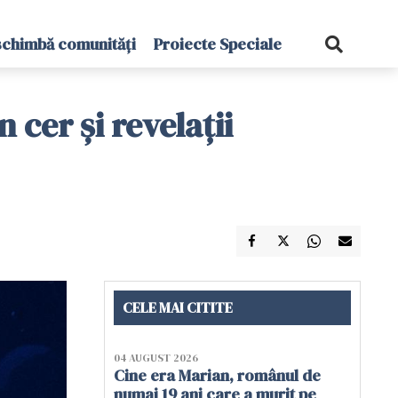
schimbă comunități
Proiecte Speciale
cer și revelații
CELE MAI CITITE
04 AUGUST 2026
Cine era Marian, românul de
numai 19 ani care a murit pe