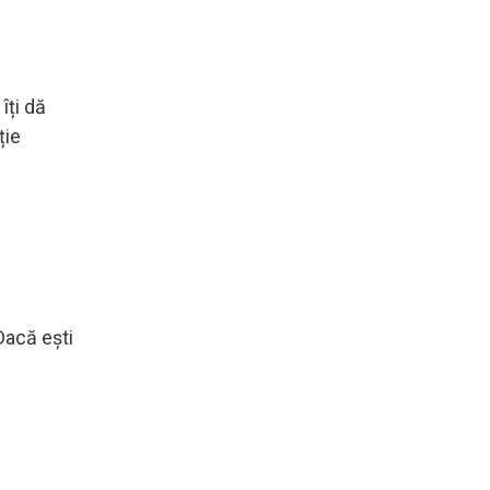
îți dă
ție
 Dacă ești