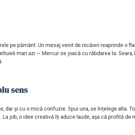
oarele pe pământ. Un mesaj venit de nicăieri reaprinde o fl
eltuieli mari azi — Mercur se joacă cu răbdarea ta. Seara, 
ă.
blu sens
, dar și cu o mică confuzie. Spui una, se înțelege alta. To
. La job, o idee creativă îți aduce laude, așa că profită d