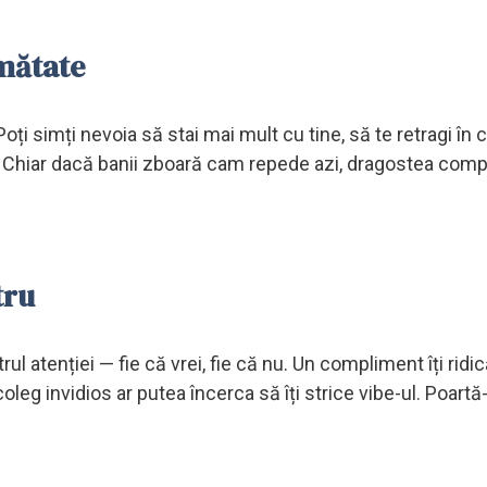
umătate
ți simți nevoia să stai mai mult cu tine, să te retragi în
iză. Chiar dacă banii zboară cam repede azi, dragostea co
tru
ul atenției — fie că vrei, fie că nu. Un compliment îți ridi
coleg invidios ar putea încerca să îți strice vibe-ul. Poartă-