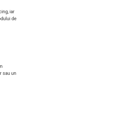
ing, iar
odului de
in
or sau un