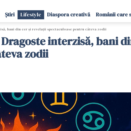
Știri
Lifestyle
Diaspora creativă
Românii care 
ă, bani din cer și revelații spectaculoase pentru câteva zodii
ragoste interzisă, bani din 
teva zodii