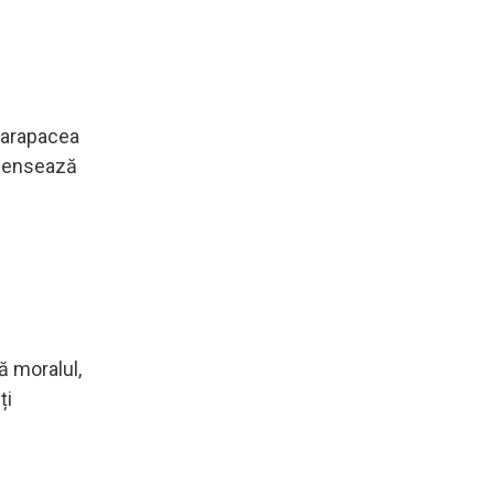
 carapacea
mpensează
că moralul,
ți