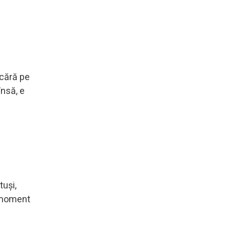
acără pe
însă, e
tuși,
e moment