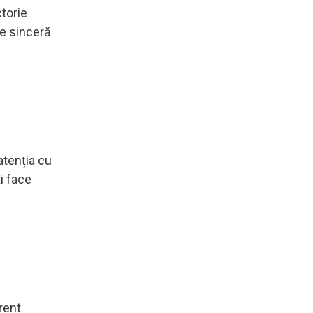
ctorie
ie sinceră
atenția cu
ți face
rent