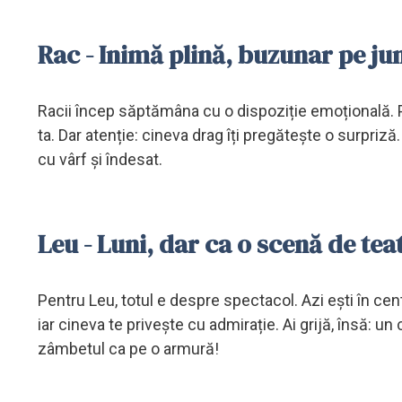
Rac - Inimă plină, buzunar pe j
Racii încep săptămâna cu o dispoziție emoțională. Po
ta. Dar atenție: cineva drag îți pregătește o surpr
cu vârf și îndesat.
Leu - Luni, dar ca o scenă de tea
Pentru Leu, totul e despre spectacol. Azi ești în centr
iar cineva te privește cu admirație. Ai grijă, însă: un 
zâmbetul ca pe o armură!