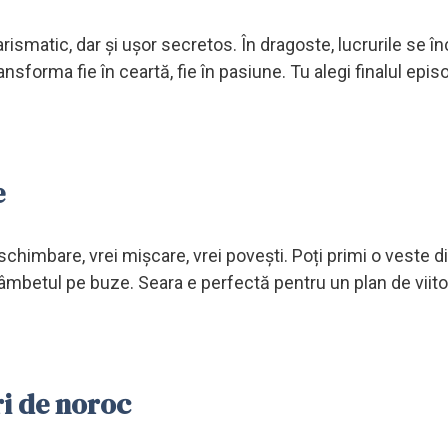
arismatic, dar și ușor secretos. În dragoste, lucrurile se înc
nsforma fie în ceartă, fie în pasiune. Tu alegi finalul epis
e
chimbare, vrei mișcare, vrei povești. Poți primi o veste d
zâmbetul pe buze. Seara e perfectă pentru un plan de viit
ri de noroc