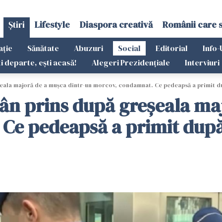
Știri
Lifestyle
Diaspora creativă
Românii care 
ație
Sănătate
Abuzuri
Social
Editorial
Info-
ti departe, ești acasă!
Alegeri Prezidențiale
Interviuri
ala majoră de a mușca dintr-un morcov, condamnat. Ce pedeapsă a primit după
ân prins după greșeala ma
e pedeapsă a primit după u