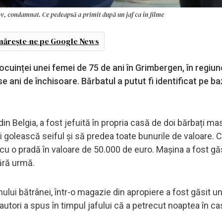
, condamnat. Ce pedeapsă a primit după un jaf ca în filme
ărește-ne pe Google News
locuinței unei femei de 75 de ani în Grimbergen, în regiu
e ani de închisoare. Bărbatul a putut fi identificat pe b
in Belgia, a fost jefuită în propria casă de doi bărbați mas
i golească seiful și să predea toate bunurile de valoare. C
i cu o pradă în valoare de 50.000 de euro. Mașina a fost găs
ără urmă.
nului bătrânei, într-o magazie din apropiere a fost găsit u
autori a spus în timpul jafului că a petrecut noaptea în ca