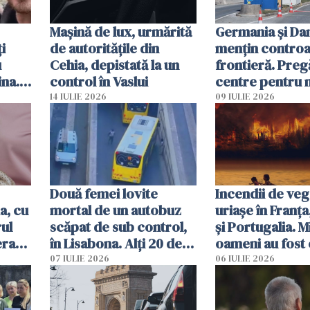
Mașină de lux, urmărită
Germania și D
i
de autoritățile din
mențin controal
u
Cehia, depistată la un
frontieră. Preg
ina.
control în Vaslui
centre pentru m
caută
respinși din UE
14 IULIE 2026
09 IULIE 2026
Două femei lovite
Incendii de veg
a, cu
mortal de un autobuz
uriașe în Franța
ul
scăpat de sub control,
și Portugalia. M
erau
în Lisabona. Alți 20 de
oameni au fost 
tă
oameni sunt răniți
07 IULIE 2026
06 IULIE 2026