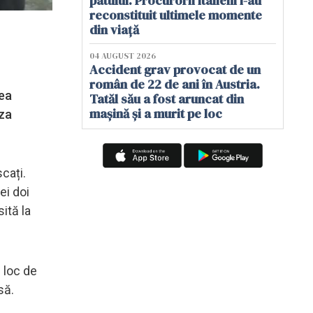
patului. Procurorii italieni i-au
reconstituit ultimele momente
din viață
04 AUGUST 2026
Accident grav provocat de un
român de 22 de ani în Austria.
nea
Tatăl său a fost aruncat din
mașină și a murit pe loc
aza
cați.
ei doi
ită la
n loc de
să.