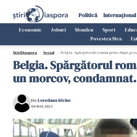
Politică
Internațional
Economie
Joburi
Monden
Sport
Educ
Povestea Mea
Eș
StiriDiaspora
›
Social
›
Belgia. Spărgătorul român prins după greșe
Belgia. Spărgătorul rom
un morcov, condamnat. C
De
Loredana Iriciuc
04 MAI 2023