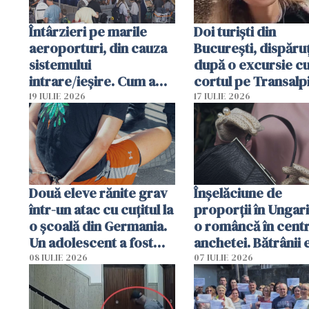
Întârzieri pe marile
Doi turiști din
aeroporturi, din cauza
București, dispăruț
sistemului
după o excursie c
intrare/ieșire. Cum a
cortul pe Transalp
ajuns o femeie să fie
Poliția și familia îi 
19 IULIE 2026
17 IULIE 2026
arestată în Cluj-Napoca
Două eleve rănite grav
Înșelăciune de
într-un atac cu cuțitul la
proporții în Ungari
o școală din Germania.
o româncă în centr
Un adolescent a fost
anchetei. Bătrânii 
arestat
puși să lase la poar
08 IULIE 2026
07 IULIE 2026
genți cu aur și bani