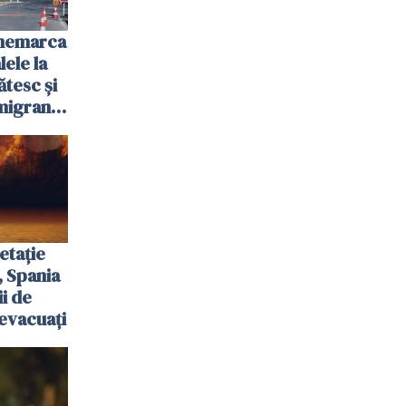
anemarca
ele la
ătesc și
igranții
etație
, Spania
ii de
evacuați