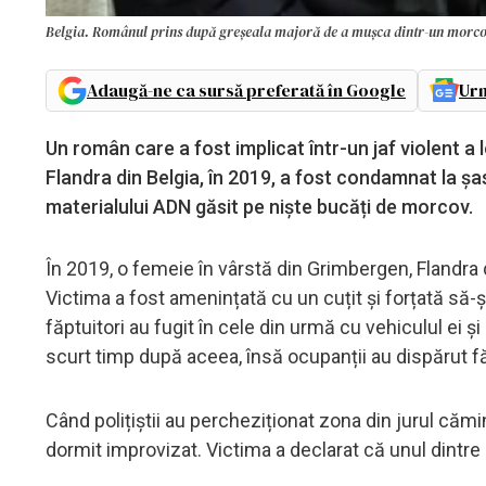
Belgia. Românul prins după greșeala majoră de a mușca dintr-un morcov
Adaugă-ne ca sursă preferată în Google
Urm
Un român care a fost implicat într-un jaf violent a 
Flandra din Belgia, în 2019, a fost condamnat la șas
materialului ADN găsit pe niște bucăți de morcov.
În 2019, o femeie în vârstă din Grimbergen, Flandra d
Victima a fost amenințată cu un cuțit și forțată să-ș
făptuitori au fugit în cele din urmă cu vehiculul ei ș
scurt timp după aceea, însă ocupanții au dispărut f
Când polițiștii au percheziționat zona din jurul cămi
dormit improvizat. Victima a declarat că unul dintre 