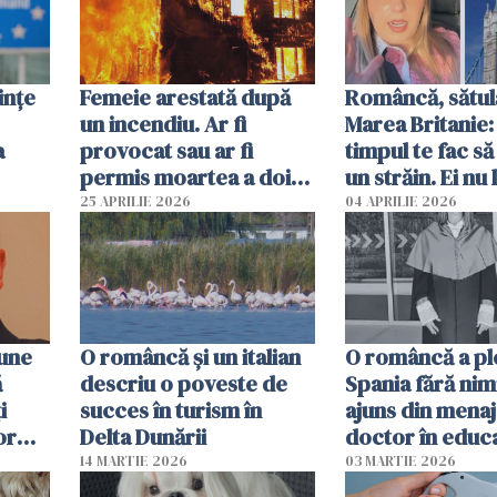
ințe
Femeie arestată după
Româncă, sătul
un incendiu. Ar fi
Marea Britanie:
a
provocat sau ar fi
timpul te fac să
permis moartea a doi
un străin. Ei nu
copii de 1 an și 3 ani
ca noi. În Româ
25 APRILIE 2026
04 APRILIE 2026
oamenii sunt alt
pune
O româncă și un italian
O româncă a ple
ă
descriu o poveste de
Spania fără nimi
i
succes în turism în
ajuns din mena
or
Delta Dunării
doctor în educ
14 MARTIE 2026
03 MARTIE 2026