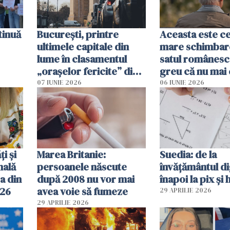
tinuă
București, printre
Aceasta este c
ultimele capitale din
mare schimbar
lume în clasamentul
satul românesc.
„orașelor fericite” din
greu că nu mai 
2026
pe-aici, prin jur
07 IUNIE 2026
06 IUNIE 2026
ți și
Marea Britanie:
Suedia: de la
nală
persoanele născute
învățământul di
a din
după 2008 nu vor mai
înapoi la pix și 
026
avea voie să fumeze
29 APRILIE 2026
29 APRILIE 2026