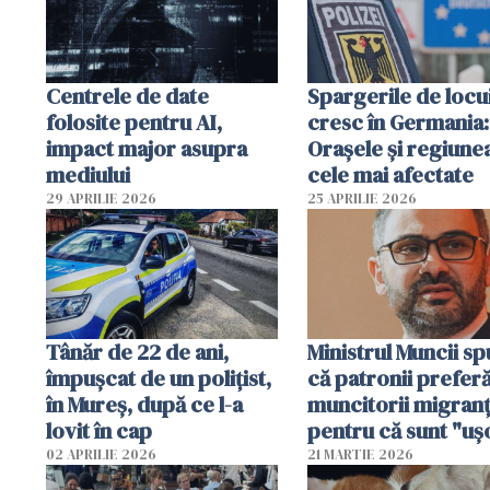
Centrele de date
Spargerile de locu
folosite pentru AI,
cresc în Germania:
impact major asupra
Orașele și regiune
mediului
cele mai afectate
29 APRILIE 2026
25 APRILIE 2026
Tânăr de 22 de ani,
Ministrul Muncii s
împușcat de un polițist,
că patronii prefer
în Mureș, după ce l-a
muncitorii migranț
lovit în cap
pentru că sunt "uş
dispensabili"
02 APRILIE 2026
21 MARTIE 2026