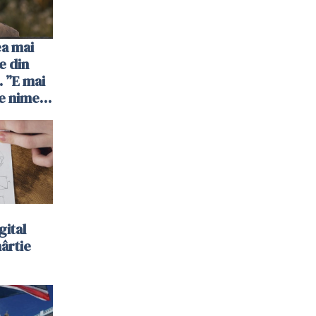
ea mai
e din
 ”E mai
e nimeni
”
gital
hârtie