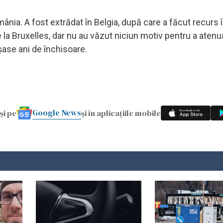
mânia. A fost extrădat în Belgia, după care a făcut recurs
de la Bruxelles, dar nu au văzut niciun motiv pentru a atenu
șase ani de închisoare.
Google News
și pe
și în aplicațiile mobile