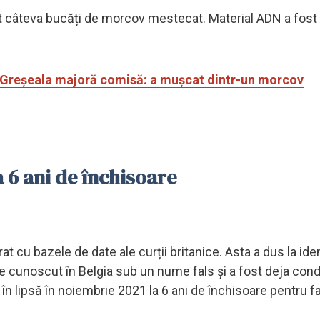
sit câteva bucăți de morcov mestecat. Material ADN a fost
e. Greșeala majoră comisă: a mușcat dintr-un morcov
 6 ani de închisoare
t cu bazele de date ale curții britanice. Asta a dus la ide
 cunoscut în Belgia sub un nume fals și a fost deja con
în lipsă în noiembrie 2021 la 6 ani de închisoare pentru f