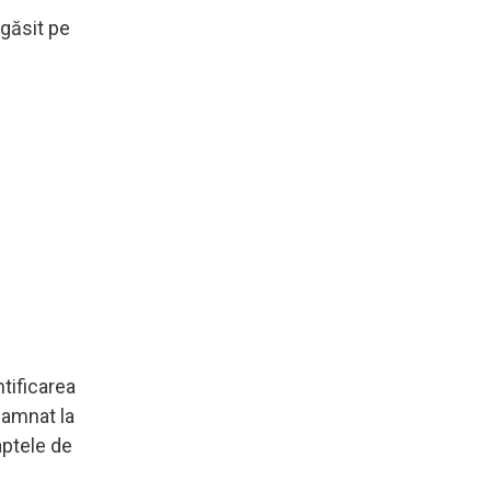
 găsit pe
ntificarea
damnat la
aptele de