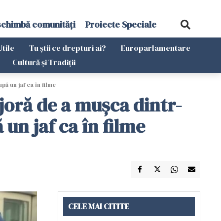
schimbă comunități
Proiecte Speciale
Utile
Tu știi ce drepturi ai?
Europarlamentare
Cultură și Tradiții
 un jaf ca în filme
joră de a mușca dintr-
n jaf ca în filme
CELE MAI CITITE