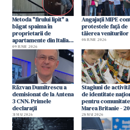
Metoda "firului lipit" a
Angajaţii MIPE con
băgat spaima în
protestele faţă de
proprietarii de
tăierea veniturilor
apartamente din Italia.
08 IUNIE 2026
Poliția, sesizată
09 IUNIE 2026
Răzvan Dumitrescu a
Stagiuni de activită
demisionat de la Antena
de identitate națio
3 CNN. Primele
pentru comunitate
declarații
Marea Britanie - 2
31 MAI 2026
28 MAI 2026